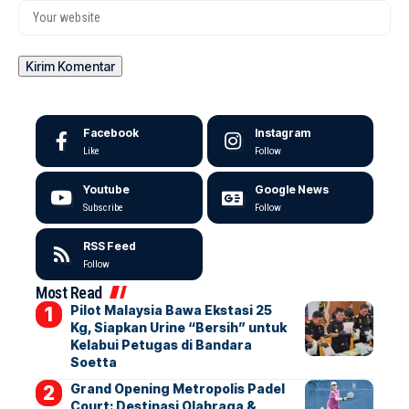
Facebook
Instagram
Like
Follow
Youtube
Google News
Subscribe
Follow
RSS Feed
Follow
Most Read
Pilot Malaysia Bawa Ekstasi 25
Kg, Siapkan Urine “Bersih” untuk
Kelabui Petugas di Bandara
Soetta
Grand Opening Metropolis Padel
Court: Destinasi Olahraga &