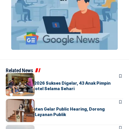
Related News
BERITA
INDEX
GM For A Day 2026 Sukses Digelar, 43 Anak Pimpin
Operasional Hotel Selama Sehari
BANDARA
BERITA
Karantina Banten Gelar Public Hearing, Dorong
Transparansi Layanan Publik
BANDARA
BERITA