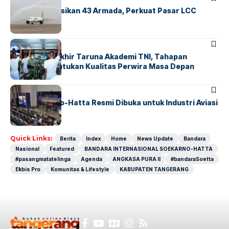
Citilink Operasikan 43 Armada, Perkuat Pasar LCC
Nasional
BERITA
Sidang Pantukhir Taruna Akademi TNI, Tahapan
Strategis Tentukan Kualitas Perwira Masa Depan
BANDARA
BERITA
IALC Soekarno-Hatta Resmi Dibuka untuk Industri Aviasi
Dunia
Quick Links:
Berita
Index
Home
News Update
Bandara
Nasional
Featured
BANDARA INTERNASIONAL SOEKARNO-HATTA
#pasangmatatelinga
Agenda
ANGKASA PURA II
#bandaraSoetta
Ekbis Pro
Komunitas & Lifestyle
KABUPATEN TANGERANG