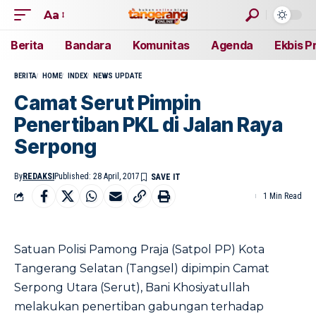
Aa
Berita
Bandara
Komunitas
Agenda
Ekbis P
BERITA
HOME
INDEX
NEWS UPDATE
Camat Serut Pimpin
Penertiban PKL di Jalan Raya
Serpong
By
REDAKSI
Published: 28 April, 2017
1 Min Read
Satuan Polisi Pamong Praja (Satpol PP) Kota
Tangerang Selatan (Tangsel) dipimpin Camat
Serpong Utara (Serut), Bani Khosiyatullah
melakukan penertiban gabungan terhadap