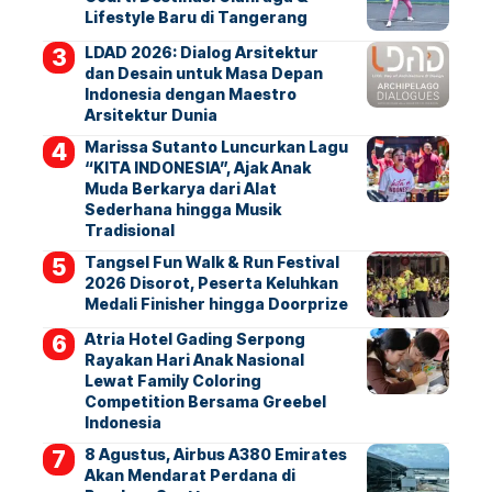
Lifestyle Baru di Tangerang
LDAD 2026: Dialog Arsitektur
dan Desain untuk Masa Depan
Indonesia dengan Maestro
Arsitektur Dunia
Marissa Sutanto Luncurkan Lagu
“KITA INDONESIA”, Ajak Anak
Muda Berkarya dari Alat
Sederhana hingga Musik
Tradisional
Tangsel Fun Walk & Run Festival
2026 Disorot, Peserta Keluhkan
Medali Finisher hingga Doorprize
Atria Hotel Gading Serpong
Rayakan Hari Anak Nasional
Lewat Family Coloring
Competition Bersama Greebel
Indonesia
8 Agustus, Airbus A380 Emirates
Akan Mendarat Perdana di