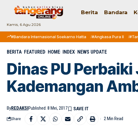
Berita
Bandara
K
Kamis, 6 Agu 2026
#Bandara Internasional Soekarno Hatta
#Angkasa Pura II
#Ta
BERITA
FEATURED
HOME
INDEX
NEWS UPDATE
Dinas PU Perbaiki
Kademangan Amb
By
REDAKSI
Published: 8 Mei, 2017
2 Min Read
Share