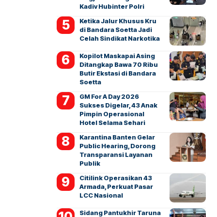
Kadiv Hubinter Polri
Ketika Jalur Khusus Kru
di Bandara Soetta Jadi
Celah Sindikat Narkotika
Kopilot Maskapai Asing
Ditangkap Bawa 70 Ribu
Butir Ekstasi di Bandara
Soetta
GM For A Day 2026
Sukses Digelar, 43 Anak
Pimpin Operasional
Hotel Selama Sehari
Karantina Banten Gelar
Public Hearing, Dorong
Transparansi Layanan
Publik
Citilink Operasikan 43
Armada, Perkuat Pasar
LCC Nasional
Sidang Pantukhir Taruna