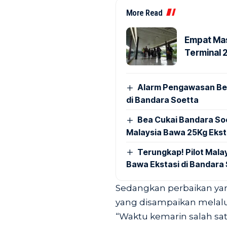
More Read
Empat Mas
Terminal 
Alarm Pengawasan Ber
di Bandara Soetta
Bea Cukai Bandara Soe
Malaysia Bawa 25Kg Ekst
Terungkap! Pilot Mal
Bawa Ekstasi di Bandara
Sedangkan perbaikan yan
yang disampaikan melalu
“Waktu kemarin salah sa