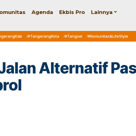
omunitas
Agenda
Ekbis Pro
Lainnya
ngerangKab
#TangerangKota
#Tangsel
#Komunitas&LifeStyle
 Jalan Alternatif P
rol