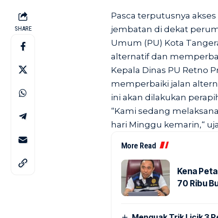
Pasca terputusnya akse
jembatan di dekat perum
SHARE
Umum (PU) Kota Tangeran
alternatif dan memperbai
Kepala Dinas PU Retno P
memperbaiki jalan alter
ini akan dilakukan perapi
“Kami sedang melaksanak
hari Minggu kemarin,“ uja
More Read
Kena Peta
70 Ribu B
Menguak Trik Licik 3