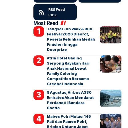
RSS Feed
Follow
Most Read
Tangsel Fun Walk & Run
Festival 2026 Disorot,
Peserta Keluhkan Medali
Finisher hingga
Doorprize
Atria Hotel Gading
Serpong Rayakan Hari
Anak Nasional Lewat
Family Coloring
Competition Bersama
Greebel Indonesia
8 Agustus, Airbus A380
Emirates Akan Mendarat
Perdana di Bandara
Soetta
Mabes Polri Mutasi 146
Pati dan Pamen Polri,
Brigjen Untung Jabat