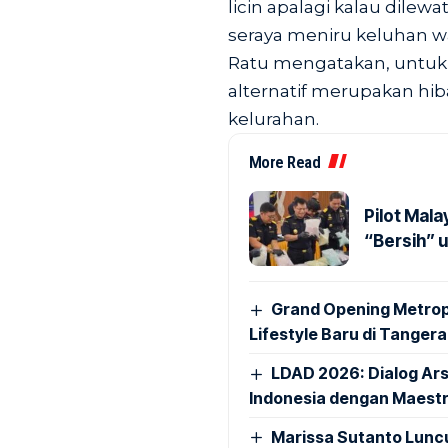
licin apalagi kalau dilew
seraya meniru keluhan w
Ratu mengatakan, untuk l
alternatif merupakan hi
kelurahan.
More Read
Pilot Mala
“Bersih” 
Grand Opening Metropo
Lifestyle Baru di Tanger
LDAD 2026: Dialog Ar
Indonesia dengan Maestr
Marissa Sutanto Lunc