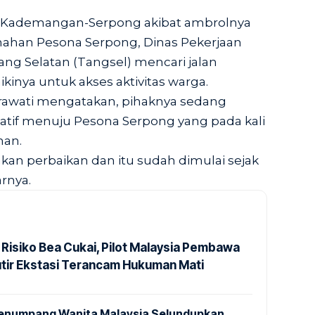
s Kademangan-Serpong akibat ambrolnya
ahan Pesona Serpong, Dinas Pekerjaan
g Selatan (Tangsel) mencari jalan
kinya untuk akses aktivitas warga.
rawati mengatakan, pihaknya sedang
natif menuju Pesona Serpong yang pada kali
han.
an perbaikan dan itu sudah dimulai sejak
rnya.
 Risiko Bea Cukai, Pilot Malaysia Pembawa
utir Ekstasi Terancam Hukuman Mati
 Penumpang Wanita Malaysia Selundupkan