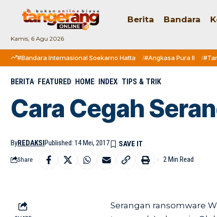
Berita
Bandara
K
Kamis, 6 Agu 2026
#Bandara Internasional Soekarno Hatta
#Angkasa Pura II
#Ta
BERITA
FEATURED
HOME
INDEX
TIPS & TRIK
Cara Cegah Seran
By
REDAKSI
Published: 14 Mei, 2017
2 Min Read
Share
Serangan ransomware Wan