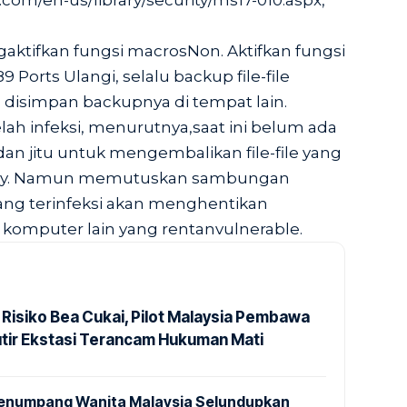
.com/en-us/library/security/ms17-010.aspx,”
aktifkan fungsi macrosNon. Aktifkan fungsi
 Ports Ulangi, selalu backup file-file
 disimpan backupnya di tempat lain.
ah infeksi, menurutnya,saat ini belum ada
dan jitu untuk mengembalikan file-file yang
acry. Namun memutuskan sambungan
yang terinfeksi akan menghentikan
komputer lain yang rentanvulnerable.
 Risiko Bea Cukai, Pilot Malaysia Pembawa
utir Ekstasi Terancam Hukuman Mati
 Penumpang Wanita Malaysia Selundupkan