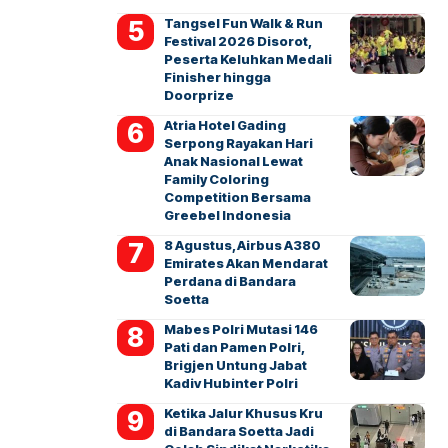
Tangsel Fun Walk & Run
Festival 2026 Disorot,
Peserta Keluhkan Medali
Finisher hingga
Doorprize
Atria Hotel Gading
Serpong Rayakan Hari
Anak Nasional Lewat
Family Coloring
Competition Bersama
Greebel Indonesia
8 Agustus, Airbus A380
Emirates Akan Mendarat
Perdana di Bandara
Soetta
Mabes Polri Mutasi 146
Pati dan Pamen Polri,
Brigjen Untung Jabat
Kadiv Hubinter Polri
Ketika Jalur Khusus Kru
di Bandara Soetta Jadi