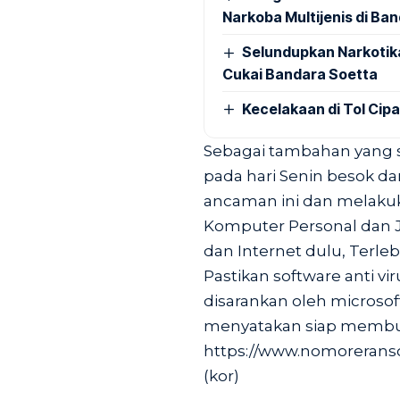
Narkoba Multijenis di Ba
Selundupkan Narkotik
Cukai Bandara Soetta
Kecelakaan di Tol Cip
Sebagai tambahan yang s
pada hari Senin besok d
ancaman ini dan melaku
Komputer Personal dan J
dan Internet dulu, Terle
Pastikan software anti vi
disarankan oleh microsof
menyatakan siap membuka
https://www.nomoreransom.
(kor)