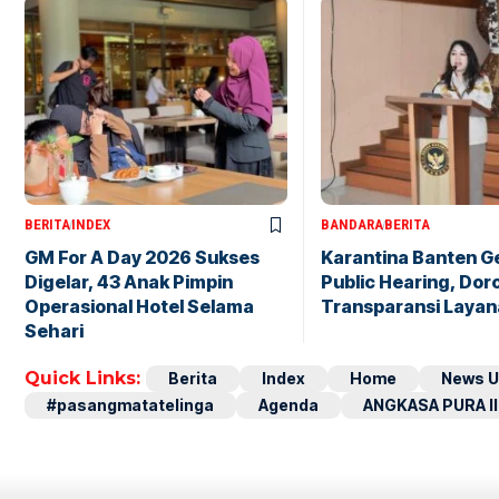
BERITA
INDEX
BANDARA
BERITA
GM For A Day 2026 Sukses
Karantina Banten G
Digelar, 43 Anak Pimpin
Public Hearing, Dor
Operasional Hotel Selama
Transparansi Layan
Sehari
Quick Links:
Berita
Index
Home
News U
#pasangmatatelinga
Agenda
ANGKASA PURA II