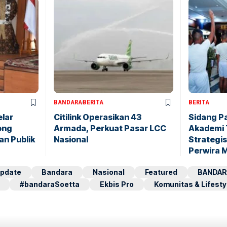
BANDARA
BERITA
BERITA
elar
Citilink Operasikan 43
Sidang P
ong
Armada, Perkuat Pasar LCC
Akademi 
an Publik
Nasional
Strategis
Perwira 
pdate
Bandara
Nasional
Featured
BANDAR
#bandaraSoetta
Ekbis Pro
Komunitas & Lifesty