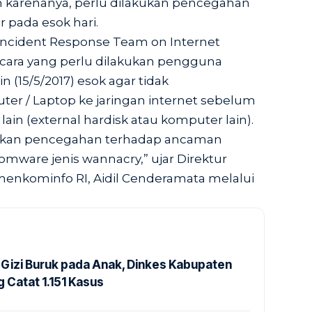
h karenanya, perlu dilakukan pencegahan
pada esok hari.
y Incident Response Team on Internet
), cara yang perlu dilakukan pengguna
 (15/5/2017) esok agar tidak
 / Laptop ke jaringan internet sebelum
lain (external hardisk atau komputer lain).
akan pencegahan terhadap ancaman
mware jenis wannacry,” ujar Direktur
enkominfo RI, Aidil Cenderamata melalui
Gizi Buruk pada Anak, Dinkes Kabupaten
 Catat 1.151 Kasus