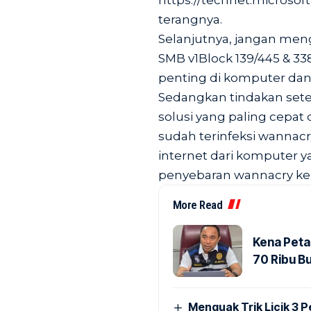
https://technet.microsoft
terangnya.
Selanjutnya, jangan meng
SMB v1Block 139/445 & 3389
penting di komputer dan
Sedangkan tindakan setel
solusi yang paling cepat 
sudah terinfeksi wann
internet dari komputer 
penyebaran wannacry ke 
More Read
Kena Peta
70 Ribu B
Menguak Trik Licik 3