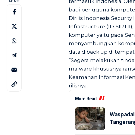
termasuk Indonesia. Ole
SHARE
bagi pengguna komputer 
Dirilis Indonesia Securit
Infrastructure (ID-SIRTII
komputer yaitu pada Senin
menyambungkan komputer
data diback up di tempat 
“Segera melakukan tind
malware khususnya ranso
Keamanan Informasi Kem
rilisnya.
More Read
Waspadai 
Tangerang