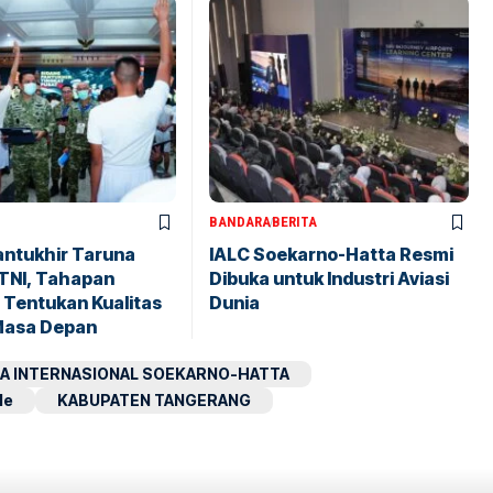
BANDARA
BERITA
antukhir Taruna
IALC Soekarno-Hatta Resmi
TNI, Tahapan
Dibuka untuk Industri Aviasi
 Tentukan Kualitas
Dunia
Masa Depan
A INTERNASIONAL SOEKARNO-HATTA
le
KABUPATEN TANGERANG