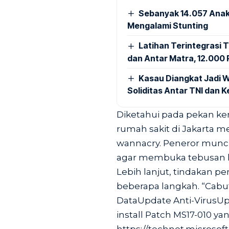
Sebanyak 14.057 Anak
Mengalami Stunting
Latihan Terintegrasi T
dan Antar Matra, 12.000 P
Kasau Diangkat Jadi W
Soliditas Antar TNI dan 
Diketahui pada pekan ke
rumah sakit di Jakarta 
wannacry. Peneror muncu
agar membuka tebusan 
Lebih lanjut, tindakan p
beberapa langkah. “Cabu
DataUpdate Anti-VirusU
install Patch MS17-010 ya