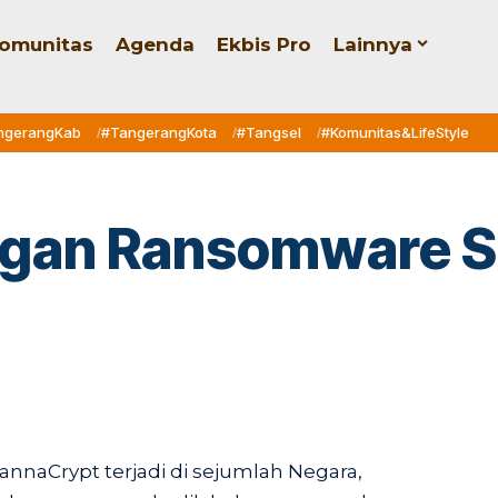
omunitas
Agenda
Ekbis Pro
Lainnya
ngerangKab
#TangerangKota
#Tangsel
#Komunitas&LifeStyle
gan Ransomware Se
naCrypt terjadi di sejumlah Negara,