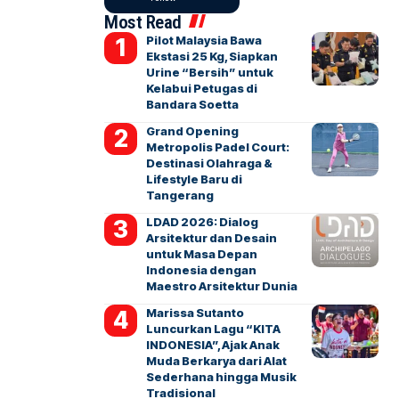
Most Read
Pilot Malaysia Bawa
Ekstasi 25 Kg, Siapkan
Urine “Bersih” untuk
Kelabui Petugas di
Bandara Soetta
Grand Opening
Metropolis Padel Court:
Destinasi Olahraga &
Lifestyle Baru di
Tangerang
LDAD 2026: Dialog
Arsitektur dan Desain
untuk Masa Depan
Indonesia dengan
Maestro Arsitektur Dunia
Marissa Sutanto
Luncurkan Lagu “KITA
INDONESIA”, Ajak Anak
Muda Berkarya dari Alat
Sederhana hingga Musik
Tradisional