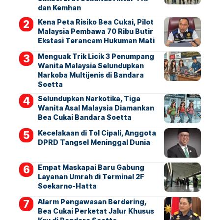
dan Kemhan
Kena Peta Risiko Bea Cukai, Pilot
Malaysia Pembawa 70 Ribu Butir
Ekstasi Terancam Hukuman Mati
Menguak Trik Licik 3 Penumpang
Wanita Malaysia Selundupkan
Narkoba Multijenis di Bandara
Soetta
Selundupkan Narkotika, Tiga
Wanita Asal Malaysia Diamankan
Bea Cukai Bandara Soetta
Kecelakaan di Tol Cipali, Anggota
DPRD Tangsel Meninggal Dunia
Empat Maskapai Baru Gabung
Layanan Umrah di Terminal 2F
Soekarno-Hatta
Alarm Pengawasan Berdering,
Bea Cukai Perketat Jalur Khusus