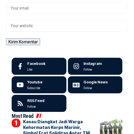
Facebook
Instagram
Like
Follow
Youtube
Google News
Subscribe
Follow
RSS Feed
Follow
Most Read
Kasau Diangkat Jadi Warga
Kehormatan Korps Marinir,
Simbol Erat Soliditas Antar TNI