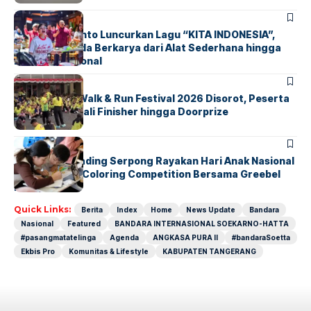
BERITA
INDEX
Marissa Sutanto Luncurkan Lagu “KITA INDONESIA”,
Ajak Anak Muda Berkarya dari Alat Sederhana hingga
Musik Tradisional
BERITA
INDEX
Tangsel Fun Walk & Run Festival 2026 Disorot, Peserta
Keluhkan Medali Finisher hingga Doorprize
BERITA
INDEX
Atria Hotel Gading Serpong Rayakan Hari Anak Nasional
Lewat Family Coloring Competition Bersama Greebel
Indonesia
Quick Links:
Berita
Index
Home
News Update
Bandara
Nasional
Featured
BANDARA INTERNASIONAL SOEKARNO-HATTA
#pasangmatatelinga
Agenda
ANGKASA PURA II
#bandaraSoetta
Ekbis Pro
Komunitas & Lifestyle
KABUPATEN TANGERANG