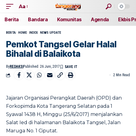
Aa
Berita
Bandara
Komunitas
Agenda
Ekbis P
BERITA
HOME
INDEX
NEWS UPDATE
Pemkot Tangsel Gelar Halal
Bihalal di Balaikota
By
REDAKSI
Published: 26 Juni, 2017
2 Min Read
Jajaran Organisasi Perangkat Daerah (OPD) dan
Forkopimda Kota Tangerang Selatan pada 1
Syawal 1438 H, Minggu (25/6/2017) menjalankan
Salat Ied di halamanan Balaikota Tangsel, Jalan
Maruga No. 1 Ciputat.