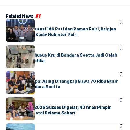
Related News
BERITA
Mabes Polri Mutasi 146 Pati dan Pamen Polri, Brigjen
Untung Jabat Kadiv Hubinter Polri
BANDARA
BERITA
Ketika Jalur Khusus Kru di Bandara Soetta Jadi Celah
Sindikat Narkotika
BANDARA
BERITA
Kopilot Maskapai Asing Ditangkap Bawa 70 Ribu Butir
Ekstasi di Bandara Soetta
BERITA
INDEX
GM For A Day 2026 Sukses Digelar, 43 Anak Pimpin
Operasional Hotel Selama Sehari
BANDARA
BERITA