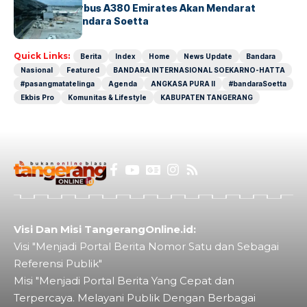
8 Agustus, Airbus A380 Emirates Akan Mendarat
Perdana di Bandara Soetta
Quick Links:
Berita
Index
Home
News Update
Bandara
Nasional
Featured
BANDARA INTERNASIONAL SOEKARNO-HATTA
#pasangmatatelinga
Agenda
ANGKASA PURA II
#bandaraSoetta
Ekbis Pro
Komunitas & Lifestyle
KABUPATEN TANGERANG
Visi Dan Misi TangerangOnline.id:
Visi "Menjadi Portal Berita Nomor Satu dan Sebagai
Referensi Publik"
Misi "Menjadi Portal Berita Yang Cepat dan
Terpercaya. Melayani Publik Dengan Berbagai