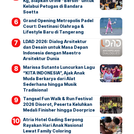
Kg, Siapkan Urine “Bersih” untuk
Kelabui Petugas di Bandara
Soetta
Grand Opening Metropolis Padel
Court: Destinasi Olahraga &
Lifestyle Baru di Tangerang
LDAD 2026: Dialog Arsitektur
dan Desain untuk Masa Depan
Indonesia dengan Maestro
Arsitektur Dunia
Marissa Sutanto Luncurkan Lagu
“KITA INDONESIA”, Ajak Anak
Muda Berkarya dari Alat
Sederhana hingga Musik
Tradisional
Tangsel Fun Walk & Run Festival
2026 Disorot, Peserta Keluhkan
Medali Finisher hingga Doorprize
Atria Hotel Gading Serpong
Rayakan Hari Anak Nasional
Lewat Family Coloring