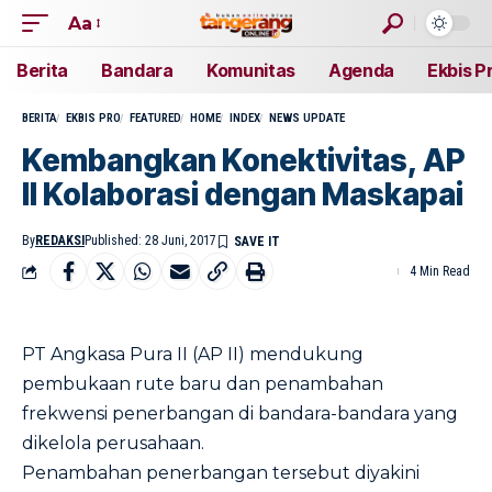
Aa
Berita
Bandara
Komunitas
Agenda
Ekbis P
BERITA
EKBIS PRO
FEATURED
HOME
INDEX
NEWS UPDATE
Kembangkan Konektivitas, AP
II Kolaborasi dengan Maskapai
By
REDAKSI
Published: 28 Juni, 2017
4 Min Read
PT Angkasa Pura II (AP II) mendukung
pembukaan rute baru dan penambahan
frekwensi penerbangan di bandara-bandara yang
dikelola perusahaan.
Penambahan penerbangan tersebut diyakini