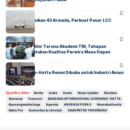
BANDARA
BERITA
Citilink Operasikan 43 Armada, Perkuat Pasar LCC
Nasional
BERITA
Sidang Pantukhir Taruna Akademi TNI, Tahapan
Strategis Tentukan Kualitas Perwira Masa Depan
BANDARA
BERITA
IALC Soekarno-Hatta Resmi Dibuka untuk Industri Aviasi
Dunia
Quick Links:
Berita
Index
Home
News Update
Bandara
Nasional
Featured
BANDARA INTERNASIONAL SOEKARNO-HATTA
#pasangmatatelinga
Agenda
ANGKASA PURA II
#bandaraSoetta
Ekbis Pro
Komunitas & Lifestyle
KABUPATEN TANGERANG