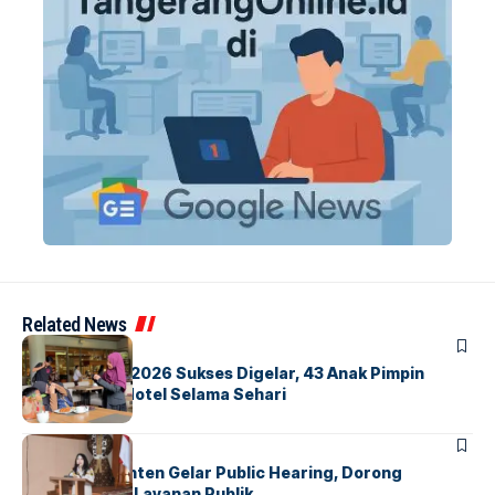
Related News
BERITA
INDEX
GM For A Day 2026 Sukses Digelar, 43 Anak Pimpin
Operasional Hotel Selama Sehari
BANDARA
BERITA
Karantina Banten Gelar Public Hearing, Dorong
Transparansi Layanan Publik