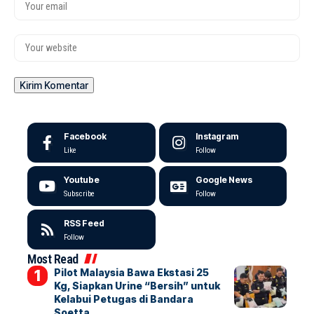
Facebook
Instagram
Like
Follow
Youtube
Google News
Subscribe
Follow
RSS Feed
Follow
Most Read
Pilot Malaysia Bawa Ekstasi 25
Kg, Siapkan Urine “Bersih” untuk
Kelabui Petugas di Bandara
Soetta