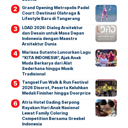
Grand Opening Metropolis Padel
Court: Destinasi Olahraga &
Lifestyle Baru di Tangerang
LDAD 2026: Dialog Arsitektur
dan Desain untuk Masa Depan
Indonesia dengan Maestro
Arsitektur Dunia
Marissa Sutanto Luncurkan Lagu
“KITA INDONESIA”, Ajak Anak
Muda Berkarya dari Alat
Sederhana hingga Musik
Tradisional
Tangsel Fun Walk & Run Festival
2026 Disorot, Peserta Keluhkan
Medali Finisher hingga Doorprize
Atria Hotel Gading Serpong
Rayakan Hari Anak Nasional
Lewat Family Coloring
Competition Bersama Greebel
Indonesia