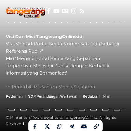
Visi Dan Misi TangerangOnline.id:
Visi "Menjadi Portal Berita Nomor Satu dan Sebagai
Referensi Publik"
Misi "Menjadi Portal Berita Yang Cepat dan
Terpercaya. Melayani Publik Dengan Berbagai
informasi yang Bermanfaat"
Penerbit: PT Banten Media Sejahtera
Pedoman
SOP Perlindungan Wartawan
Redaksi
Iklan
© PT Banten Media Sejahtera. TangerangOnline. All Rights
Reserved.