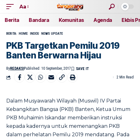
Aa
Berita
Bandara
Komunitas
Agenda
Ekbis P
BERITA
HOME
INDEX
NEWS UPDATE
PKB Targetkan Pemilu 2019
Banten Berwarna Hijau
By
REDAKSI
Published: 10 September, 2017
2 Min Read
Dalam Musyawarah Wilayah (Muswil) IV Partai
Kebangkitan Bangsa (PKB) Banten, Ketua Umum
PKB Muhaimin Iskandar memberikan instruksi
kepada kadernya untuk memenangkan PKB
dalam perhelatan Pemilu 2019 mendatang. Pada