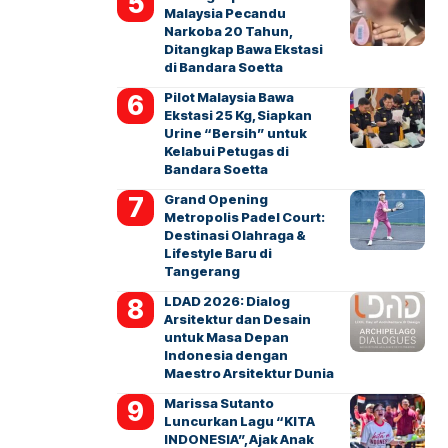
Malaysia Pecandu
Narkoba 20 Tahun,
Ditangkap Bawa Ekstasi
di Bandara Soetta
Pilot Malaysia Bawa
Ekstasi 25 Kg, Siapkan
Urine “Bersih” untuk
Kelabui Petugas di
Bandara Soetta
Grand Opening
Metropolis Padel Court:
Destinasi Olahraga &
Lifestyle Baru di
Tangerang
LDAD 2026: Dialog
Arsitektur dan Desain
untuk Masa Depan
Indonesia dengan
Maestro Arsitektur Dunia
Marissa Sutanto
Luncurkan Lagu “KITA
INDONESIA”, Ajak Anak