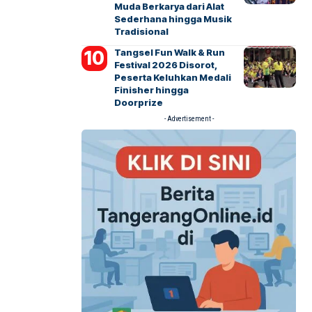
Muda Berkarya dari Alat
Sederhana hingga Musik
Tradisional
Tangsel Fun Walk & Run
Festival 2026 Disorot,
Peserta Keluhkan Medali
Finisher hingga
Doorprize
- Advertisement -