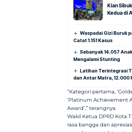
Kian Sibu
Kedua di 
Waspadai Gizi Buruk 
Catat 1.151 Kasus
Sebanyak 14.057 Anak
Mengalami Stunting
Latihan Terintegrasi T
dan Antar Matra, 12.000 P
“Kategori pertama, ‘Gol
‘Platinum Achievement Aw
Award’,” terangnya.
Wakil Ketua DPRD Kota 
rasa bangga dan apresia