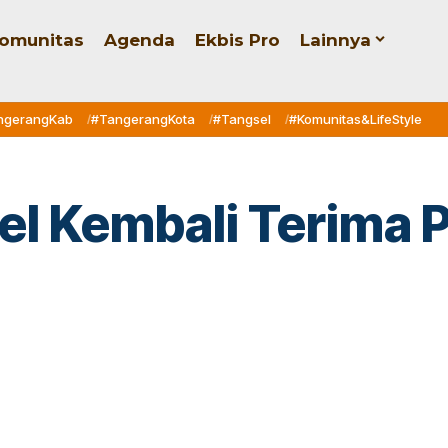
omunitas
Agenda
Ekbis Pro
Lainnya
ngerangKab
#TangerangKota
#Tangsel
#Komunitas&LifeStyle
sel Kembali Terima