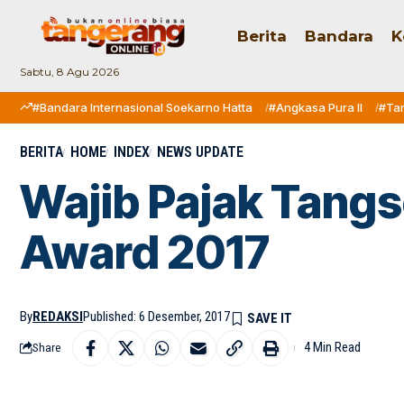
Berita
Bandara
K
Sabtu, 8 Agu 2026
#Bandara Internasional Soekarno Hatta
#Angkasa Pura II
#Ta
BERITA
HOME
INDEX
NEWS UPDATE
Wajib Pajak Tang
Award 2017
By
REDAKSI
Published: 6 Desember, 2017
4 Min Read
Share