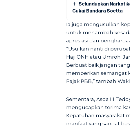
Selundupkan Narkotik
Cukai Bandara Soetta
Ia juga mengusulkan ke
untuk menambah kesada
apresiasi dan pengharga
“Usulkan nanti di peruba
Haji ONH atau Umroh. Jan
Berbuat baik jangan ta
memberikan semangat kes
Pajak PBB,” tambah Waki
Sementara, Asda III Ted
mengucapkan terima kasi
Kepatuhan masyarakat 
manfaat yang sangat be