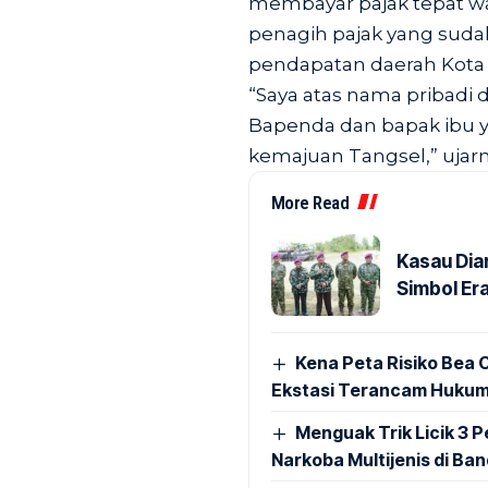
membayar pajak tepat wakt
penagih pajak yang sud
pendapatan daerah Kota 
“Saya atas nama pribad
Bapenda dan bapak ibu 
kemajuan Tangsel,” ujarn
More Read
Kasau Dia
Simbol Era
Kena Peta Risiko Bea C
Ekstasi Terancam Hukum
Menguak Trik Licik 3
Narkoba Multijenis di Ba