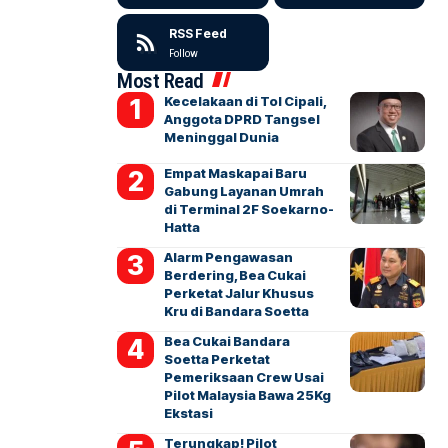
RSS Feed
Follow
Most Read
Kecelakaan di Tol Cipali,
Anggota DPRD Tangsel
Meninggal Dunia
Empat Maskapai Baru
Gabung Layanan Umrah
di Terminal 2F Soekarno-
Hatta
Alarm Pengawasan
Berdering, Bea Cukai
Perketat Jalur Khusus
Kru di Bandara Soetta
Bea Cukai Bandara
Soetta Perketat
Pemeriksaan Crew Usai
Pilot Malaysia Bawa 25Kg
Ekstasi
Terungkap! Pilot