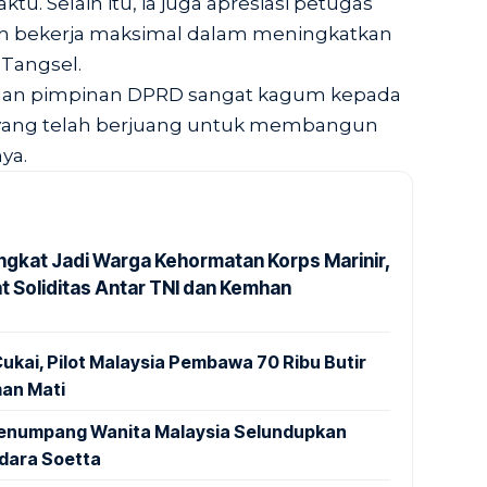
u. Selain itu, ia juga apresiasi petugas
ah bekerja maksimal dalam meningkatkan
Tangsel.
i dan pimpinan DPRD sangat kagum kepada
yang telah berjuang untuk membangun
ya.
ngkat Jadi Warga Kehormatan Korps Marinir,
t Soliditas Antar TNI dan Kemhan
ukai, Pilot Malaysia Pembawa 70 Ribu Butir
an Mati
 Penumpang Wanita Malaysia Selundupkan
ndara Soetta