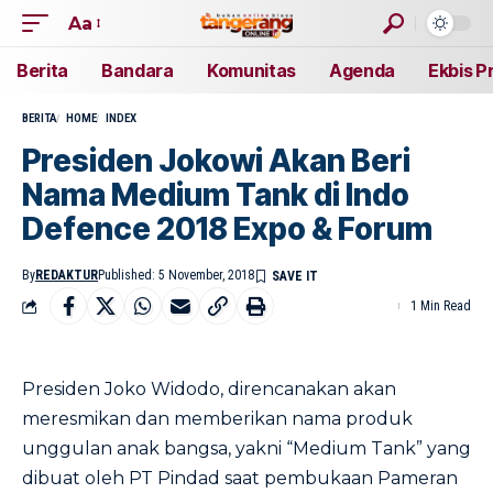
Aa
Berita
Bandara
Komunitas
Agenda
Ekbis P
BERITA
HOME
INDEX
Presiden Jokowi Akan Beri
Nama Medium Tank di Indo
Defence 2018 Expo & Forum
By
REDAKTUR
Published: 5 November, 2018
1 Min Read
Presiden Joko Widodo, direncanakan akan
meresmikan dan memberikan nama produk
unggulan anak bangsa, yakni “Medium Tank” yang
dibuat oleh PT Pindad saat pembukaan Pameran