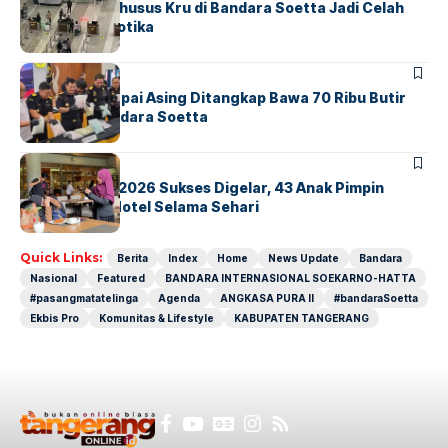
Ketika Jalur Khusus Kru di Bandara Soetta Jadi Celah
Sindikat Narkotika
BANDARA
BERITA
Kopilot Maskapai Asing Ditangkap Bawa 70 Ribu Butir
Ekstasi di Bandara Soetta
BERITA
INDEX
GM For A Day 2026 Sukses Digelar, 43 Anak Pimpin
Operasional Hotel Selama Sehari
Quick Links:
Berita
Index
Home
News Update
Bandara
Nasional
Featured
BANDARA INTERNASIONAL SOEKARNO-HATTA
#pasangmatatelinga
Agenda
ANGKASA PURA II
#bandaraSoetta
Ekbis Pro
Komunitas & Lifestyle
KABUPATEN TANGERANG