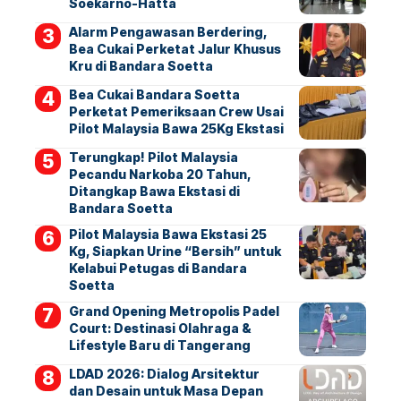
Soekarno-Hatta
Alarm Pengawasan Berdering,
Bea Cukai Perketat Jalur Khusus
Kru di Bandara Soetta
Bea Cukai Bandara Soetta
Perketat Pemeriksaan Crew Usai
Pilot Malaysia Bawa 25Kg Ekstasi
Terungkap! Pilot Malaysia
Pecandu Narkoba 20 Tahun,
Ditangkap Bawa Ekstasi di
Bandara Soetta
Pilot Malaysia Bawa Ekstasi 25
Kg, Siapkan Urine “Bersih” untuk
Kelabui Petugas di Bandara
Soetta
Grand Opening Metropolis Padel
Court: Destinasi Olahraga &
Lifestyle Baru di Tangerang
LDAD 2026: Dialog Arsitektur
dan Desain untuk Masa Depan