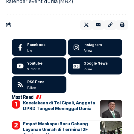
kalendar event dunia.(MRZ)
Facebook
Instagram
Like
Follow
Youtube
Google News
Subscribe
Follow
RSS Feed
Follow
Most Read
Kecelakaan di Tol Cipali, Anggota
DPRD Tangsel Meninggal Dunia
Empat Maskapai Baru Gabung
Layanan Umrah di Terminal 2F