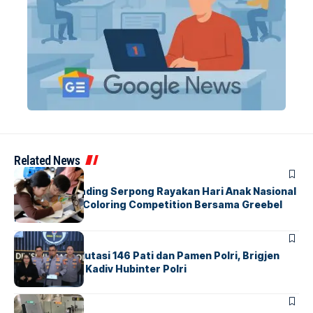
Related News
BERITA
INDEX
Atria Hotel Gading Serpong Rayakan Hari Anak Nasional
Lewat Family Coloring Competition Bersama Greebel
Indonesia
BERITA
Mabes Polri Mutasi 146 Pati dan Pamen Polri, Brigjen
Untung Jabat Kadiv Hubinter Polri
BANDARA
BERITA