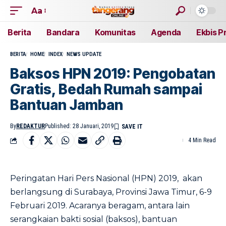
Aa
Berita
Bandara
Komunitas
Agenda
Ekbis P
BERITA
HOME
INDEX
NEWS UPDATE
Baksos HPN 2019: Pengobatan
Gratis, Bedah Rumah sampai
Bantuan Jamban
By
REDAKTUR
Published: 28 Januari, 2019
4 Min Read
Peringatan Hari Pers Nasional (HPN) 2019, akan
berlangsung di Surabaya, Provinsi Jawa Timur, 6-9
Februari 2019. Acaranya beragam, antara lain
serangkaian bakti sosial (baksos), bantuan