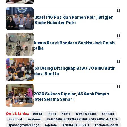
Indonesia
BERITA
Mabes Polri Mutasi 146 Pati dan Pamen Polri, Brigjen
Untung Jabat Kadiv Hubinter Polri
BANDARA
BERITA
Ketika Jalur Khusus Kru di Bandara Soetta Jadi Celah
Sindikat Narkotika
BANDARA
BERITA
Kopilot Maskapai Asing Ditangkap Bawa 70 Ribu Butir
Ekstasi di Bandara Soetta
BERITA
INDEX
GM For A Day 2026 Sukses Digelar, 43 Anak Pimpin
Operasional Hotel Selama Sehari
Quick Links:
Berita
Index
Home
News Update
Bandara
Nasional
Featured
BANDARA INTERNASIONAL SOEKARNO-HATTA
#pasangmatatelinga
Agenda
ANGKASA PURA II
#bandaraSoetta