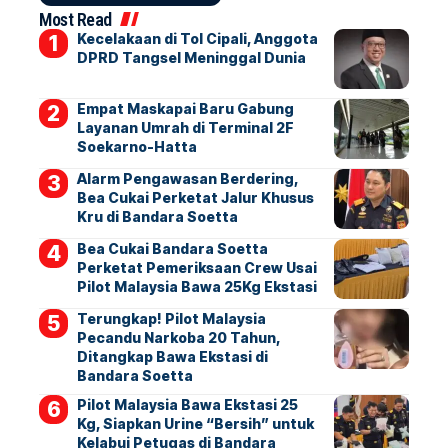
Most Read
Kecelakaan di Tol Cipali, Anggota
DPRD Tangsel Meninggal Dunia
Empat Maskapai Baru Gabung
Layanan Umrah di Terminal 2F
Soekarno-Hatta
Alarm Pengawasan Berdering,
Bea Cukai Perketat Jalur Khusus
Kru di Bandara Soetta
Bea Cukai Bandara Soetta
Perketat Pemeriksaan Crew Usai
Pilot Malaysia Bawa 25Kg Ekstasi
Terungkap! Pilot Malaysia
Pecandu Narkoba 20 Tahun,
Ditangkap Bawa Ekstasi di
Bandara Soetta
Pilot Malaysia Bawa Ekstasi 25
Kg, Siapkan Urine “Bersih” untuk
Kelabui Petugas di Bandara