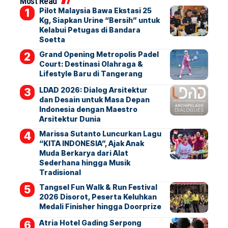
Most Read
Pilot Malaysia Bawa Ekstasi 25
Kg, Siapkan Urine “Bersih” untuk
Kelabui Petugas di Bandara
Soetta
Grand Opening Metropolis Padel
Court: Destinasi Olahraga &
Lifestyle Baru di Tangerang
LDAD 2026: Dialog Arsitektur
dan Desain untuk Masa Depan
Indonesia dengan Maestro
Arsitektur Dunia
Marissa Sutanto Luncurkan Lagu
“KITA INDONESIA”, Ajak Anak
Muda Berkarya dari Alat
Sederhana hingga Musik
Tradisional
Tangsel Fun Walk & Run Festival
2026 Disorot, Peserta Keluhkan
Medali Finisher hingga Doorprize
Atria Hotel Gading Serpong