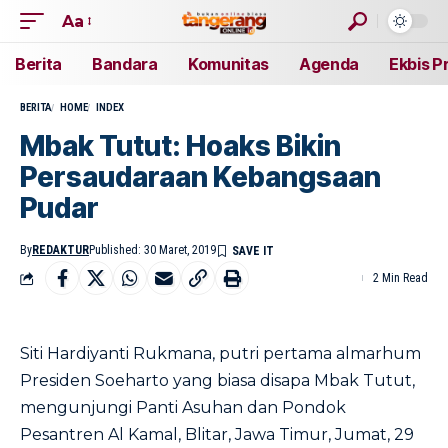
Aa
Berita
Bandara
Komunitas
Agenda
Ekbis P
BERITA
HOME
INDEX
Mbak Tutut: Hoaks Bikin
Persaudaraan Kebangsaan
Pudar
By
REDAKTUR
Published: 30 Maret, 2019
2 Min Read
Siti Hardiyanti Rukmana, putri pertama almarhum
Presiden Soeharto yang biasa disapa Mbak Tutut,
mengunjungi Panti Asuhan dan Pondok
Pesantren Al Kamal, Blitar, Jawa Timur, Jumat, 29