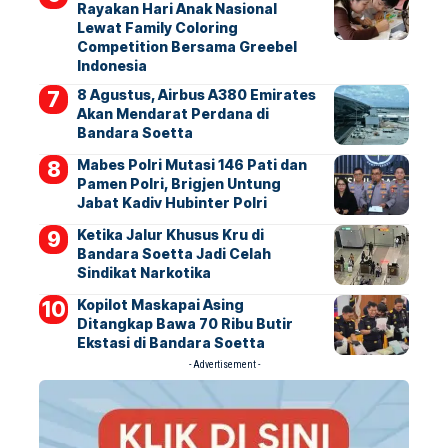
Rayakan Hari Anak Nasional
Lewat Family Coloring
Competition Bersama Greebel
Indonesia
8 Agustus, Airbus A380 Emirates
Akan Mendarat Perdana di
Bandara Soetta
Mabes Polri Mutasi 146 Pati dan
Pamen Polri, Brigjen Untung
Jabat Kadiv Hubinter Polri
Ketika Jalur Khusus Kru di
Bandara Soetta Jadi Celah
Sindikat Narkotika
Kopilot Maskapai Asing
Ditangkap Bawa 70 Ribu Butir
Ekstasi di Bandara Soetta
- Advertisement -