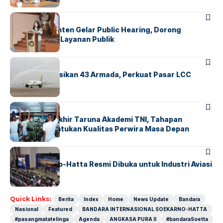
BANDARA
BERITA
Karantina Banten Gelar Public Hearing, Dorong
Transparansi Layanan Publik
BANDARA
BERITA
Citilink Operasikan 43 Armada, Perkuat Pasar LCC
Nasional
BERITA
Sidang Pantukhir Taruna Akademi TNI, Tahapan
Strategis Tentukan Kualitas Perwira Masa Depan
BANDARA
BERITA
IALC Soekarno-Hatta Resmi Dibuka untuk Industri Aviasi
Dunia
Quick Links:
Berita
Index
Home
News Update
Bandara
Nasional
Featured
BANDARA INTERNASIONAL SOEKARNO-HATTA
#pasangmatatelinga
Agenda
ANGKASA PURA II
#bandaraSoetta