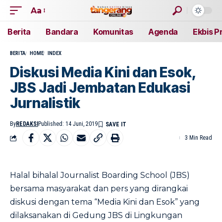
Aa
Berita
Bandara
Komunitas
Agenda
Ekbis P
BERITA
HOME
INDEX
Diskusi Media Kini dan Esok,
JBS Jadi Jembatan Edukasi
Jurnalistik
By
REDAKSI
Published: 14 Juni, 2019
3 Min Read
Halal bihalal Journalist Boarding School (JBS)
bersama masyarakat dan pers yang dirangkai
diskusi dengan tema “Media Kini dan Esok” yang
dilaksanakan di Gedung JBS di Lingkungan