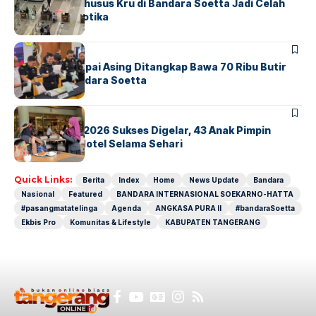
Ketika Jalur Khusus Kru di Bandara Soetta Jadi Celah
Sindikat Narkotika
BANDARA
BERITA
Kopilot Maskapai Asing Ditangkap Bawa 70 Ribu Butir
Ekstasi di Bandara Soetta
BERITA
INDEX
GM For A Day 2026 Sukses Digelar, 43 Anak Pimpin
Operasional Hotel Selama Sehari
Quick Links:
Berita
Index
Home
News Update
Bandara
Nasional
Featured
BANDARA INTERNASIONAL SOEKARNO-HATTA
#pasangmatatelinga
Agenda
ANGKASA PURA II
#bandaraSoetta
Ekbis Pro
Komunitas & Lifestyle
KABUPATEN TANGERANG