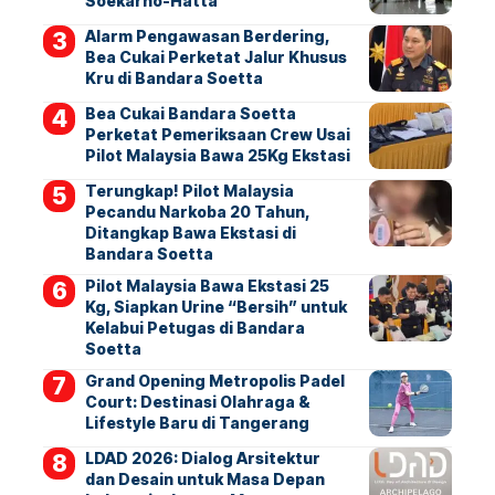
Soekarno-Hatta
Alarm Pengawasan Berdering,
Bea Cukai Perketat Jalur Khusus
Kru di Bandara Soetta
Bea Cukai Bandara Soetta
Perketat Pemeriksaan Crew Usai
Pilot Malaysia Bawa 25Kg Ekstasi
Terungkap! Pilot Malaysia
Pecandu Narkoba 20 Tahun,
Ditangkap Bawa Ekstasi di
Bandara Soetta
Pilot Malaysia Bawa Ekstasi 25
Kg, Siapkan Urine “Bersih” untuk
Kelabui Petugas di Bandara
Soetta
Grand Opening Metropolis Padel
Court: Destinasi Olahraga &
Lifestyle Baru di Tangerang
LDAD 2026: Dialog Arsitektur
dan Desain untuk Masa Depan