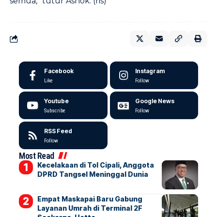
semua,” tutur Ashok. (ris)
Facebook
Instagram
Like
Follow
Youtube
Google News
Subscribe
Follow
RSS Feed
Follow
Most Read
Kecelakaan di Tol Cipali, Anggota
DPRD Tangsel Meninggal Dunia
Empat Maskapai Baru Gabung
Layanan Umrah di Terminal 2F