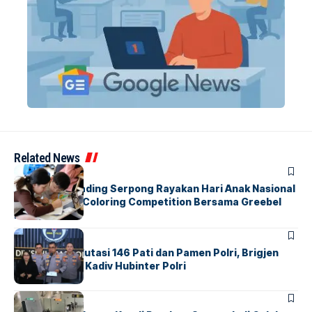
Related News
BERITA
INDEX
Atria Hotel Gading Serpong Rayakan Hari Anak Nasional
Lewat Family Coloring Competition Bersama Greebel
Indonesia
BERITA
Mabes Polri Mutasi 146 Pati dan Pamen Polri, Brigjen
Untung Jabat Kadiv Hubinter Polri
BANDARA
BERITA