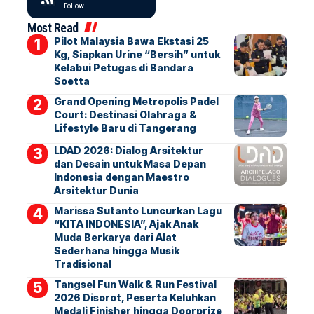
Follow
Most Read
Pilot Malaysia Bawa Ekstasi 25
Kg, Siapkan Urine “Bersih” untuk
Kelabui Petugas di Bandara
Soetta
Grand Opening Metropolis Padel
Court: Destinasi Olahraga &
Lifestyle Baru di Tangerang
LDAD 2026: Dialog Arsitektur
dan Desain untuk Masa Depan
Indonesia dengan Maestro
Arsitektur Dunia
Marissa Sutanto Luncurkan Lagu
“KITA INDONESIA”, Ajak Anak
Muda Berkarya dari Alat
Sederhana hingga Musik
Tradisional
Tangsel Fun Walk & Run Festival
2026 Disorot, Peserta Keluhkan
Medali Finisher hingga Doorprize