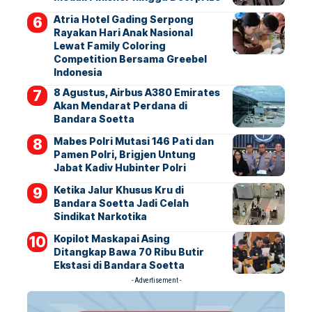
Atria Hotel Gading Serpong
Rayakan Hari Anak Nasional
Lewat Family Coloring
Competition Bersama Greebel
Indonesia
8 Agustus, Airbus A380 Emirates
Akan Mendarat Perdana di
Bandara Soetta
Mabes Polri Mutasi 146 Pati dan
Pamen Polri, Brigjen Untung
Jabat Kadiv Hubinter Polri
Ketika Jalur Khusus Kru di
Bandara Soetta Jadi Celah
Sindikat Narkotika
Kopilot Maskapai Asing
Ditangkap Bawa 70 Ribu Butir
Ekstasi di Bandara Soetta
- Advertisement -