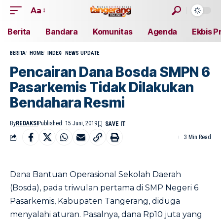
Aa
Berita
Bandara
Komunitas
Agenda
Ekbis P
BERITA
HOME
INDEX
NEWS UPDATE
Pencairan Dana Bosda SMPN 6
Pasarkemis Tidak Dilakukan
Bendahara Resmi
By
REDAKSI
Published: 15 Juni, 2019
3 Min Read
Dana Bantuan Operasional Sekolah Daerah
(Bosda), pada triwulan pertama di SMP Negeri 6
Pasarkemis, Kabupaten Tangerang, diduga
menyalahi aturan. Pasalnya, dana Rp10 juta yang