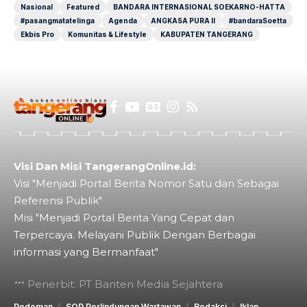
Nasional
Featured
BANDARA INTERNASIONAL SOEKARNO-HATTA
#pasangmatatelinga
Agenda
ANGKASA PURA II
#bandaraSoetta
Ekbis Pro
Komunitas & Lifestyle
KABUPATEN TANGERANG
Visi Dan Misi TangerangOnline.id:
Visi "Menjadi Portal Berita Nomor Satu dan Sebagai
Referensi Publik"
Misi "Menjadi Portal Berita Yang Cepat dan
Terpercaya. Melayani Publik Dengan Berbagai
informasi yang Bermanfaat"
Penerbit: PT Banten Media Sejahtera
Pedoman
SOP Perlindungan Wartawan
Redaksi
Iklan