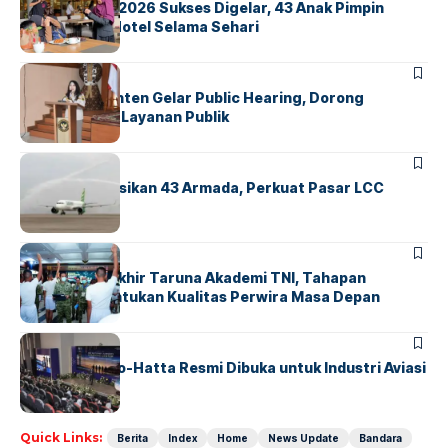
GM For A Day 2026 Sukses Digelar, 43 Anak Pimpin
Operasional Hotel Selama Sehari
BANDARA
BERITA
Karantina Banten Gelar Public Hearing, Dorong
Transparansi Layanan Publik
BANDARA
BERITA
Citilink Operasikan 43 Armada, Perkuat Pasar LCC
Nasional
BERITA
Sidang Pantukhir Taruna Akademi TNI, Tahapan
Strategis Tentukan Kualitas Perwira Masa Depan
BANDARA
BERITA
IALC Soekarno-Hatta Resmi Dibuka untuk Industri Aviasi
Dunia
Quick Links:
Berita
Index
Home
News Update
Bandara