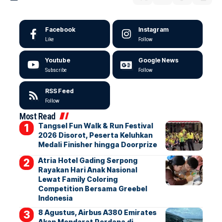
Facebook
Instagram
Like
Follow
Youtube
Google News
Subscribe
Follow
RSS Feed
Follow
Most Read
Tangsel Fun Walk & Run Festival
2026 Disorot, Peserta Keluhkan
Medali Finisher hingga Doorprize
Atria Hotel Gading Serpong
Rayakan Hari Anak Nasional
Lewat Family Coloring
Competition Bersama Greebel
Indonesia
8 Agustus, Airbus A380 Emirates
Akan Mendarat Perdana di