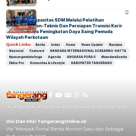
BERITA
INDEX
Penguatan Kapasitas SDM Melalui Pelatihan
Kompetensi Non-Teknis Dan Persiapan Transisi Karir
Sebagai Upaya Peningkatan Daya Saing Pemuda
Wilayah Perkotaan
Quick Links:
Berita
Index
Home
News Update
Bandara
Nasional
Featured
BANDARA INTERNASIONAL SOEKARNO-HATTA
#pasangmatatelinga
Agenda
ANGKASA PURA II
#bandaraSoetta
Ekbis Pro
Komunitas & Lifestyle
KABUPATEN TANGERANG
Visi Dan Misi TangerangOnline.id:
Visi "Menjadi Portal Berita Nomor Satu dan Sebagai