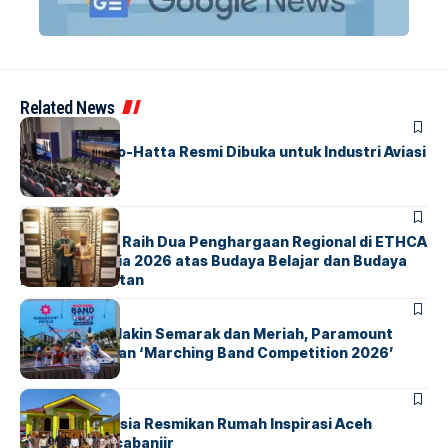
Related News
BANDARA
BERITA
IALC Soekarno-Hatta Resmi Dibuka untuk Industri Aviasi
Dunia
BERITA
ParagonCorp Raih Dua Penghargaan Regional di ETHCA
Southeast Asia 2026 atas Budaya Belajar dan Budaya
Kebermanfaatan
BERITA
INDEX
Akhir Pekan Makin Semarak dan Meriah, Paramount
Petals Hadirkan ‘Marching Band Competition 2026’
BERITA
HOME
AirNav Indonesia Resmikan Rumah Inspirasi Aceh
Tamiang Pascabanjir