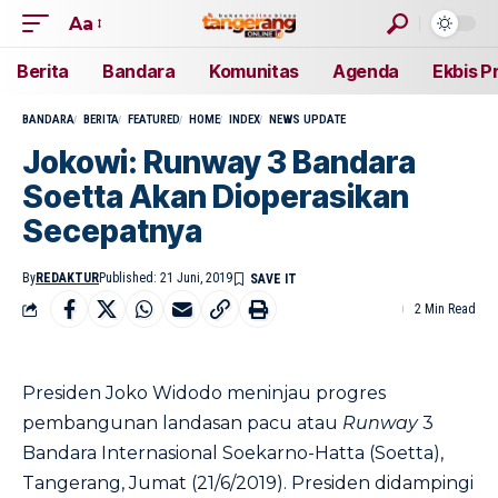
Aa
Berita
Bandara
Komunitas
Agenda
Ekbis P
BANDARA
BERITA
FEATURED
HOME
INDEX
NEWS UPDATE
Jokowi: Runway 3 Bandara
Soetta Akan Dioperasikan
Secepatnya
By
REDAKTUR
Published: 21 Juni, 2019
2 Min Read
Presiden Joko Widodo meninjau progres
pembangunan landasan pacu atau
Runway
3
Bandara Internasional Soekarno-Hatta (Soetta),
Tangerang, Jumat (21/6/2019). Presiden didampingi