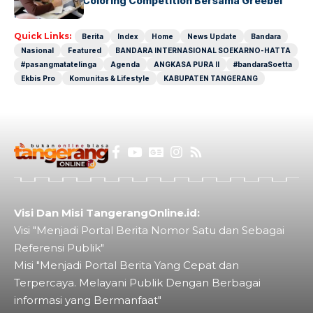
Lewat Family Coloring Competition Bersama Greebel
Indonesia
Quick Links:
Berita
Index
Home
News Update
Bandara
Nasional
Featured
BANDARA INTERNASIONAL SOEKARNO-HATTA
#pasangmatatelinga
Agenda
ANGKASA PURA II
#bandaraSoetta
Ekbis Pro
Komunitas & Lifestyle
KABUPATEN TANGERANG
Visi Dan Misi TangerangOnline.id:
Visi "Menjadi Portal Berita Nomor Satu dan Sebagai
Referensi Publik"
Misi "Menjadi Portal Berita Yang Cepat dan
Terpercaya. Melayani Publik Dengan Berbagai
informasi yang Bermanfaat"