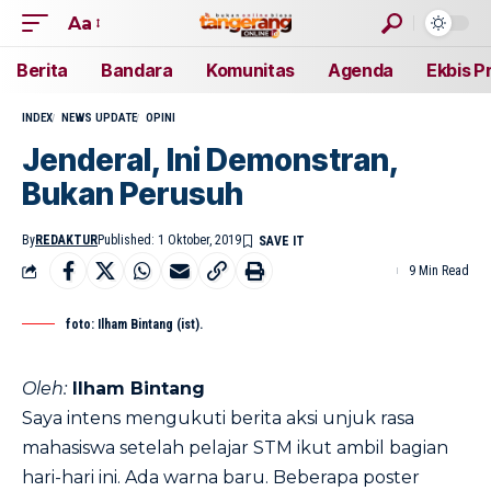
Aa
Berita
Bandara
Komunitas
Agenda
Ekbis P
INDEX
NEWS UPDATE
OPINI
Jenderal, Ini Demonstran,
Bukan Perusuh
By
REDAKTUR
Published: 1 Oktober, 2019
9 Min Read
foto: Ilham Bintang (ist).
Oleh:
Ilham Bintang
Saya intens mengukuti berita aksi unjuk rasa
mahasiswa setelah pelajar STM ikut ambil bagian
hari-hari ini. Ada warna baru. Beberapa poster