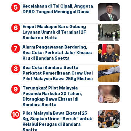
Kecelakaan di Tol Cipali, Anggota
DPRD Tangsel Meninggal Dunia
Empat Maskapai Baru Gabung
Layanan Umrah di Terminal 2F
Soekarno-Hatta
Alarm Pengawasan Berdering,
Bea Cukai Perketat Jalur Khusus
Kru di Bandara Soetta
Bea Cukai Bandara Soetta
Perketat Pemeriksaan Crew Usai
Pilot Malaysia Bawa 25Kg Ekstasi
Terungkap! Pilot Malaysia
Pecandu Narkoba 20 Tahun,
Ditangkap Bawa Ekstasi di
Bandara Soetta
Pilot Malaysia Bawa Ekstasi 25
Kg, Siapkan Urine “Bersih” untuk
Kelabui Petugas di Bandara
Soetta