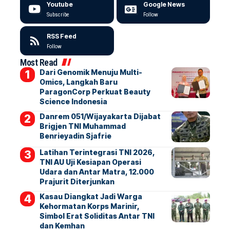
Youtube
Google News
Subscribe
Follow
RSS Feed
Follow
Most Read
Dari Genomik Menuju Multi-
Omics, Langkah Baru
ParagonCorp Perkuat Beauty
Science Indonesia
Danrem 051/Wijayakarta Dijabat
Brigjen TNI Muhammad
Benrieyadin Sjafrie
Latihan Terintegrasi TNI 2026,
TNI AU Uji Kesiapan Operasi
Udara dan Antar Matra, 12.000
Prajurit Diterjunkan
Kasau Diangkat Jadi Warga
Kehormatan Korps Marinir,
Simbol Erat Soliditas Antar TNI
dan Kemhan