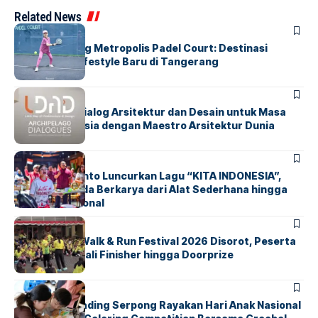
Related News
BERITA
HOME
Grand Opening Metropolis Padel Court: Destinasi
Olahraga & Lifestyle Baru di Tangerang
BERITA
HOME
LDAD 2026: Dialog Arsitektur dan Desain untuk Masa
Depan Indonesia dengan Maestro Arsitektur Dunia
BERITA
INDEX
Marissa Sutanto Luncurkan Lagu “KITA INDONESIA”,
Ajak Anak Muda Berkarya dari Alat Sederhana hingga
Musik Tradisional
BERITA
INDEX
Tangsel Fun Walk & Run Festival 2026 Disorot, Peserta
Keluhkan Medali Finisher hingga Doorprize
BERITA
INDEX
Atria Hotel Gading Serpong Rayakan Hari Anak Nasional