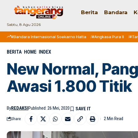
Berita
Bandara
K
Sabtu, 8 Agu 2026
#Bandara Internasional Soekarno Hatta
#Angkasa Pura II
#Ta
BERITA
HOME
INDEX
New Normal, Pangl
Awasi 1.800 Titik
By
REDAKSI
Published: 26 Mei, 2020
2 Min Read
Share