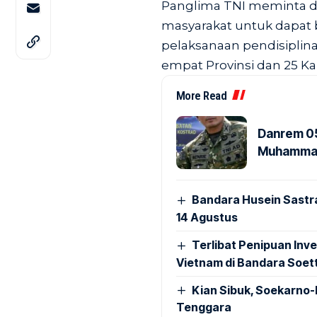
Panglima TNI meminta d
masyarakat untuk dapat 
pelaksanaan pendisiplina
empat Provinsi dan 25 K
More Read
Danrem 05
Muhammad 
Bandara Husein Sastr
14 Agustus
Terlibat Penipuan Inve
Vietnam di Bandara Soet
Kian Sibuk, Soekarno-
Tenggara