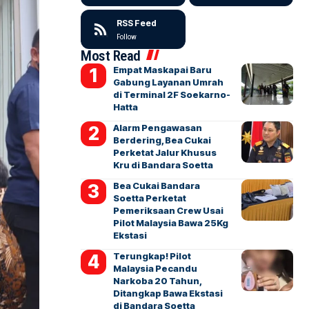
RSS Feed
Follow
Most Read
Empat Maskapai Baru
Gabung Layanan Umrah
di Terminal 2F Soekarno-
Hatta
Alarm Pengawasan
Berdering, Bea Cukai
Perketat Jalur Khusus
Kru di Bandara Soetta
Bea Cukai Bandara
Soetta Perketat
Pemeriksaan Crew Usai
Pilot Malaysia Bawa 25Kg
Ekstasi
Terungkap! Pilot
Malaysia Pecandu
Narkoba 20 Tahun,
Ditangkap Bawa Ekstasi
di Bandara Soetta