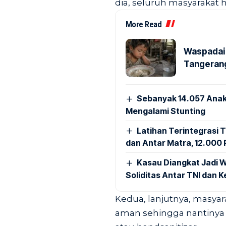
dia, seluruh masyarakat 
More Read
Waspadai 
Tangerang
Sebanyak 14.057 Anak
Mengalami Stunting
Latihan Terintegrasi T
dan Antar Matra, 12.000 P
Kasau Diangkat Jadi W
Soliditas Antar TNI dan 
Kedua, lanjutnya, masyar
aman sehingga nantinya 