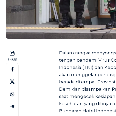
Dalam rangka menyongso
tengah pandemi Virus Cor
SHARE
Indonesia (TNI) dan Kepol
akan menggelar pendisipl
berada di empat Provinsi
Demikian disampaikan Pa
saat mengecek kesiapan 
kesehatan yang ditinjau 
Bundaran Hotel Indonesia,