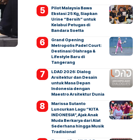
Pilot Malaysia Bawa
Ekstasi 25 Kg, Siapkan
Urine “Bersih” untuk
Kelabui Petugas di
Bandara Soetta
Grand Opening
Metropolis Padel Court:
Destinasi Olahraga &
Lifestyle Baru di
Tangerang
LDAD 2026: Dialog
Arsitektur dan Desain
untuk Masa Depan
Indonesia dengan
Maestro Arsitektur Dunia
Marissa Sutanto
Luncurkan Lagu “KITA
INDONESIA”, Ajak Anak
Muda Berkarya dari Alat
Sederhana hingga Musik
Tradisional