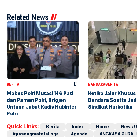
Related News
BERITA
BANDARA
BERITA
Mabes Polri Mutasi 146 Pati
Ketika Jalur Khusus 
dan Pamen Polri, Brigjen
Bandara Soetta Jad
Untung Jabat Kadiv Hubinter
Sindikat Narkotika
Polri
Quick Links:
Berita
Index
Home
News U
#pasangmatatelinga
Agenda
ANGKASA PURA II