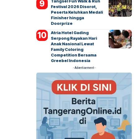
Tangsel Fun Walk & Run
Festival 2026 Disorot,
Peserta Keluhkan Medali
Finisher hingga
Doorprize
Atria Hotel Gading
Serpong Rayakan Hari
Anak Nasional Lewat
Family Coloring
Competition Bersama
Greebel Indonesia
- Advertisement -