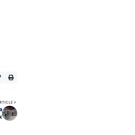
RTICLE
a
k