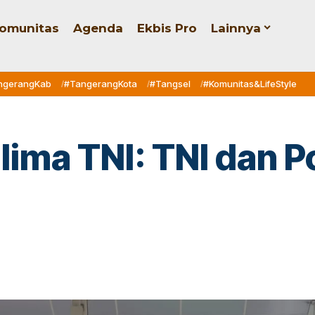
omunitas
Agenda
Ekbis Pro
Lainnya
ngerangKab
#TangerangKota
#Tangsel
#Komunitas&LifeStyle
ima TNI: TNI dan Po