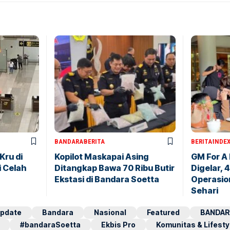
BANDARA
BERITA
BERITA
INDE
Kru di
Kopilot Maskapai Asing
GM For A
i Celah
Ditangkap Bawa 70 Ribu Butir
Digelar, 
Ekstasi di Bandara Soetta
Operasio
Sehari
pdate
Bandara
Nasional
Featured
BANDAR
#bandaraSoetta
Ekbis Pro
Komunitas & Lifesty