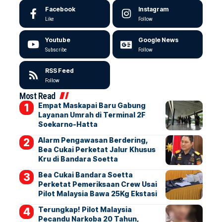
Facebook
Instagram
Like
Follow
Youtube
Google News
Subscribe
Follow
RSS Feed
Follow
Most Read
Empat Maskapai Baru Gabung
Layanan Umrah di Terminal 2F
Soekarno-Hatta
Alarm Pengawasan Berdering,
Bea Cukai Perketat Jalur Khusus
Kru di Bandara Soetta
Bea Cukai Bandara Soetta
Perketat Pemeriksaan Crew Usai
Pilot Malaysia Bawa 25Kg Ekstasi
Terungkap! Pilot Malaysia
Pecandu Narkoba 20 Tahun,