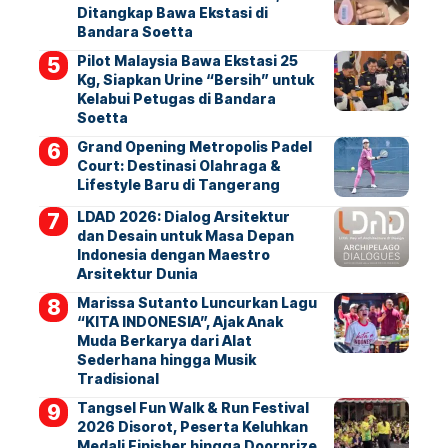
Ditangkap Bawa Ekstasi di
Bandara Soetta
Pilot Malaysia Bawa Ekstasi 25
Kg, Siapkan Urine “Bersih” untuk
Kelabui Petugas di Bandara
Soetta
Grand Opening Metropolis Padel
Court: Destinasi Olahraga &
Lifestyle Baru di Tangerang
LDAD 2026: Dialog Arsitektur
dan Desain untuk Masa Depan
Indonesia dengan Maestro
Arsitektur Dunia
Marissa Sutanto Luncurkan Lagu
“KITA INDONESIA”, Ajak Anak
Muda Berkarya dari Alat
Sederhana hingga Musik
Tradisional
Tangsel Fun Walk & Run Festival
2026 Disorot, Peserta Keluhkan
Medali Finisher hingga Doorprize