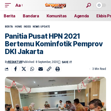
Aa
Berita
Bandara
Komunitas
Agenda
Ekbis P
BERITA
HOME
INDEX
NEWS UPDATE
Panitia Pusat HPN 2021
Bertemu Kominfotik Pemprov
DKI Jakarta
By
REDAKTUR
Published: 8 September, 2020
3 Min Read