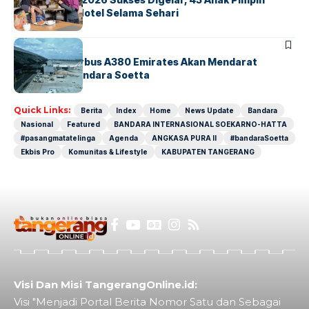
Operasional Hotel Selama Sehari
BANDARA
BERITA
8 Agustus, Airbus A380 Emirates Akan Mendarat
Perdana di Bandara Soetta
Quick Links:
Berita
Index
Home
News Update
Bandara
Nasional
Featured
BANDARA INTERNASIONAL SOEKARNO-HATTA
#pasangmatatelinga
Agenda
ANGKASA PURA II
#bandaraSoetta
Ekbis Pro
Komunitas & Lifestyle
KABUPATEN TANGERANG
Visi Dan Misi TangerangOnline.id:
Visi "Menjadi Portal Berita Nomor Satu dan Sebagai