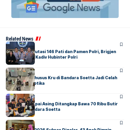
Related News
BERITA
Mabes Polri Mutasi 146 Pati dan Pamen Polri, Brigjen
Untung Jabat Kadiv Hubinter Polri
BANDARA
BERITA
Ketika Jalur Khusus Kru di Bandara Soetta Jadi Celah
Sindikat Narkotika
BANDARA
BERITA
Kopilot Maskapai Asing Ditangkap Bawa 70 Ribu Butir
Ekstasi di Bandara Soetta
BERITA
INDEX
GM For A Day 2026 Sukses Digelar, 43 Anak Pimpin