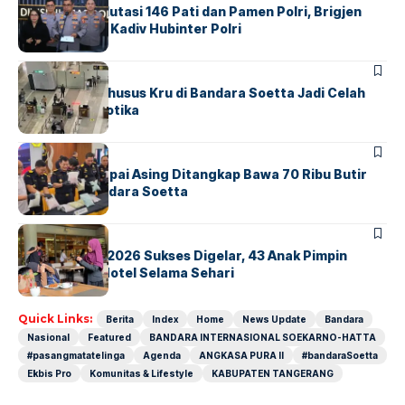
Mabes Polri Mutasi 146 Pati dan Pamen Polri, Brigjen
Untung Jabat Kadiv Hubinter Polri
BANDARA
BERITA
Ketika Jalur Khusus Kru di Bandara Soetta Jadi Celah
Sindikat Narkotika
BANDARA
BERITA
Kopilot Maskapai Asing Ditangkap Bawa 70 Ribu Butir
Ekstasi di Bandara Soetta
BERITA
INDEX
GM For A Day 2026 Sukses Digelar, 43 Anak Pimpin
Operasional Hotel Selama Sehari
Quick Links:
Berita
Index
Home
News Update
Bandara
Nasional
Featured
BANDARA INTERNASIONAL SOEKARNO-HATTA
#pasangmatatelinga
Agenda
ANGKASA PURA II
#bandaraSoetta
Ekbis Pro
Komunitas & Lifestyle
KABUPATEN TANGERANG