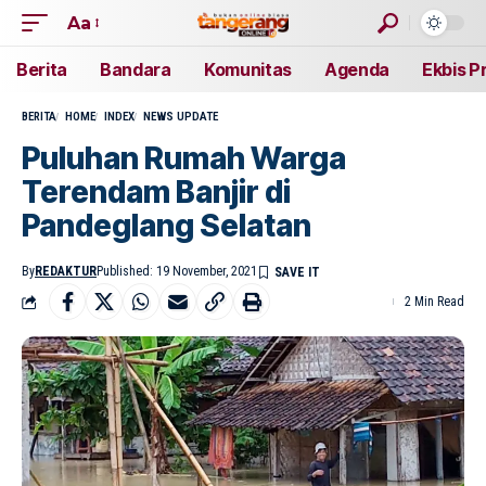
Aa
Berita
Bandara
Komunitas
Agenda
Ekbis P
BERITA
HOME
INDEX
NEWS UPDATE
Puluhan Rumah Warga
Terendam Banjir di
Pandeglang Selatan
By
REDAKTUR
Published: 19 November, 2021
2 Min Read