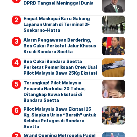
DPRD Tangsel Meninggal Dunia
Empat Maskapai Baru Gabung
Layanan Umrah di Terminal 2F
Soekarno-Hatta
Alarm Pengawasan Berdering,
Bea Cukai Perketat Jalur Khusus
Kru di Bandara Soetta
Bea Cukai Bandara Soetta
Perketat Pemeriksaan Crew Usai
Pilot Malaysia Bawa 25Kg Ekstasi
Terungkap! Pilot Malaysia
Pecandu Narkoba 20 Tahun,
Ditangkap Bawa Ekstasi di
Bandara Soetta
Pilot Malaysia Bawa Ekstasi 25
Kg, Siapkan Urine “Bersih” untuk
Kelabui Petugas di Bandara
Soetta
Grand Opening Metropolis Padel