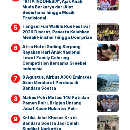
“KITA INDONESIA”, Ajak Anak
Muda Berkarya dari Alat
Sederhana hingga Musik
Tradisional
Tangsel Fun Walk & Run Festival
2026 Disorot, Peserta Keluhkan
Medali Finisher hingga Doorprize
Atria Hotel Gading Serpong
Rayakan Hari Anak Nasional
Lewat Family Coloring
Competition Bersama Greebel
Indonesia
8 Agustus, Airbus A380 Emirates
Akan Mendarat Perdana di
Bandara Soetta
Mabes Polri Mutasi 146 Pati dan
Pamen Polri, Brigjen Untung
Jabat Kadiv Hubinter Polri
Ketika Jalur Khusus Kru di
Bandara Soetta Jadi Celah
Sindikat Narkotika