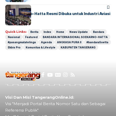
BANDARA
BERITA
IALC Soekarno-Hatta Resmi Dibuka untuk Industri Aviasi
Dunia
Quick Links:
Berita
Index
Home
News Update
Bandara
Nasional
Featured
BANDARA INTERNASIONAL SOEKARNO-HATTA
#pasangmatatelinga
Agenda
ANGKASA PURA II
#bandaraSoetta
Ekbis Pro
Komunitas & Lifestyle
KABUPATEN TANGERANG
Visi Dan Misi TangerangOnline.id:
Visi "Menjadi Portal Berita Nomor Satu dan Sebagai
Referensi Publik"