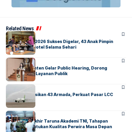
Related News
BERITA
INDEX
GM For A Day 2026 Sukses Digelar, 43 Anak Pimpin
Operasional Hotel Selama Sehari
BANDARA
BERITA
Karantina Banten Gelar Public Hearing, Dorong
Transparansi Layanan Publik
BANDARA
BERITA
Citilink Operasikan 43 Armada, Perkuat Pasar LCC
Nasional
BERITA
Sidang Pantukhir Taruna Akademi TNI, Tahapan
Strategis Tentukan Kualitas Perwira Masa Depan