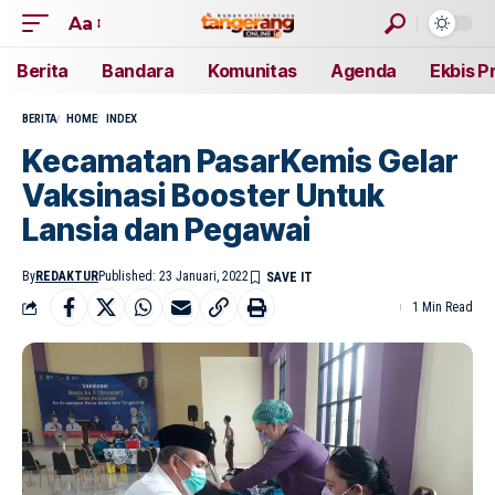
Aa
Berita
Bandara
Komunitas
Agenda
Ekbis P
BERITA
HOME
INDEX
Kecamatan PasarKemis Gelar
Vaksinasi Booster Untuk
Lansia dan Pegawai
By
REDAKTUR
Published: 23 Januari, 2022
1 Min Read