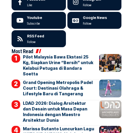
Like
Follow
Youtube
Google News
Subscribe
Follow
RSS Feed
Follow
Most Read
Pilot Malaysia Bawa Ekstasi 25
Kg, Siapkan Urine “Bersih” untuk
Kelabui Petugas di Bandara
Soetta
Grand Opening Metropolis Padel
Court: Destinasi Olahraga &
Lifestyle Baru di Tangerang
LDAD 2026: Dialog Arsitektur
dan Desain untuk Masa Depan
Indonesia dengan Maestro
Arsitektur Dunia
Marissa Sutanto Luncurkan Lagu