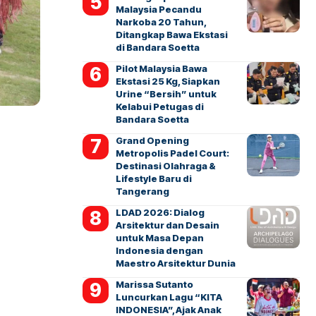
Malaysia Pecandu
Narkoba 20 Tahun,
Ditangkap Bawa Ekstasi
di Bandara Soetta
Pilot Malaysia Bawa
Ekstasi 25 Kg, Siapkan
Urine “Bersih” untuk
Kelabui Petugas di
Bandara Soetta
Grand Opening
Metropolis Padel Court:
Destinasi Olahraga &
Lifestyle Baru di
Tangerang
LDAD 2026: Dialog
Arsitektur dan Desain
untuk Masa Depan
Indonesia dengan
Maestro Arsitektur Dunia
Marissa Sutanto
Luncurkan Lagu “KITA
INDONESIA”, Ajak Anak