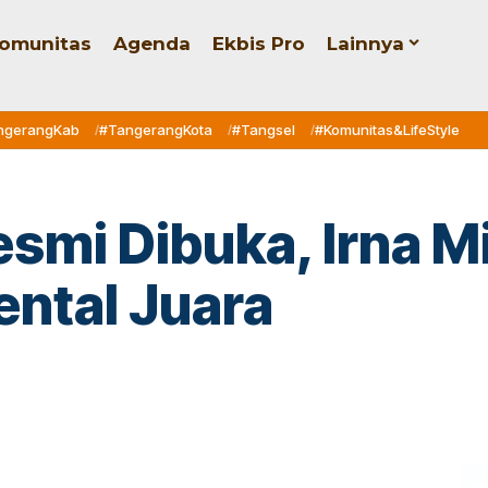
omunitas
Agenda
Ekbis Pro
Lainnya
ngerangKab
#TangerangKota
#Tangsel
#Komunitas&LifeStyle
smi Dibuka, Irna Mi
ntal Juara