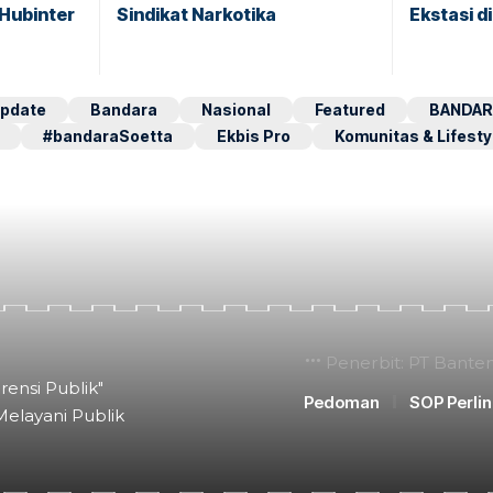
 Hubinter
Sindikat Narkotika
Ekstasi d
pdate
Bandara
Nasional
Featured
BANDAR
#bandaraSoetta
Ekbis Pro
Komunitas & Lifesty
Penerbit: PT Bante
rensi Publik"
Pedoman
SOP Perli
Melayani Publik