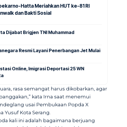
Soekarno-Hatta Meriahkan HUT ke-81 RI
nwalk dan Bakti Sosial
ta Dijabat Brigjen TNI Muhammad
anegara Resmi Layani Penerbangan Jet Mulai
stasi Online, Imigrasi Deportasi 25 WN
ta
juara, rasa semangat harus dikobarkan, agar
 dibanggakan,” kata Irna saat menemui
andeglang usai Pembukaan Popda X
a Yusuf Kota Serang.
pda kali ini adalah bagaimana berjuang