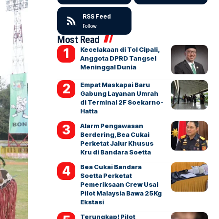
RSS Feed
Follow
Most Read
Kecelakaan di Tol Cipali,
Anggota DPRD Tangsel
Meninggal Dunia
Empat Maskapai Baru
Gabung Layanan Umrah
di Terminal 2F Soekarno-
Hatta
Alarm Pengawasan
Berdering, Bea Cukai
Perketat Jalur Khusus
Kru di Bandara Soetta
Bea Cukai Bandara
Soetta Perketat
Pemeriksaan Crew Usai
Pilot Malaysia Bawa 25Kg
Ekstasi
Terungkap! Pilot