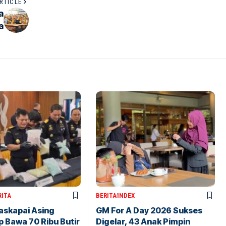
RTICLE
a
a
RITA
BERITA
INDEX
askapai Asing
GM For A Day 2026 Sukses
 Bawa 70 Ribu Butir
Digelar, 43 Anak Pimpin