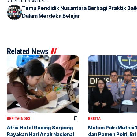
PREVIOUS ARTICLE
Temu Pendidik Nusantara Berbagi Praktik Bai
Dalam Merdeka Belajar
Related News
BERITA
INDEX
BERITA
Atria Hotel Gading Serpong
Mabes Polri Mutasi 
Rayakan Hari Anak Nasional
dan Pamen Polri, Br