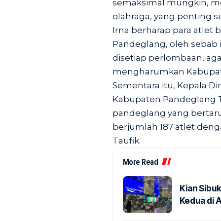
semaksimal mungkin, me
olahraga, yang penting su
Irna berharap para atle
Pandeglang, oleh sebab 
disetiap perlombaan, aga
mengharumkan Kabupate
Sementara itu, Kepala D
Kabupaten Pandeglang T
pandeglang yang bertar
berjumlah 187 atlet deng
Taufik.
More Read
Kian Sibu
Kedua di 