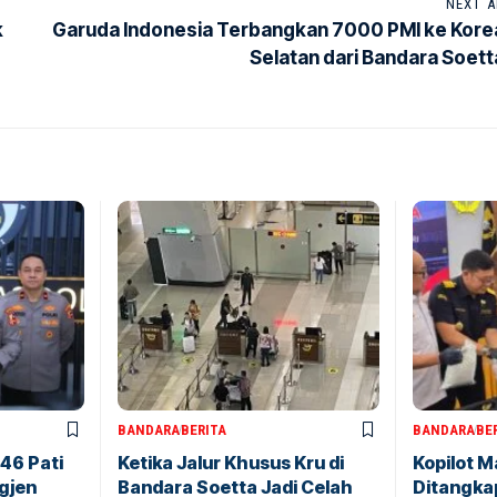
NEXT A
k
Garuda Indonesia Terbangkan 7000 PMI ke Kore
Selatan dari Bandara Soett
BANDARA
BERITA
BANDARA
BE
146 Pati
Ketika Jalur Khusus Kru di
Kopilot M
igjen
Bandara Soetta Jadi Celah
Ditangkap