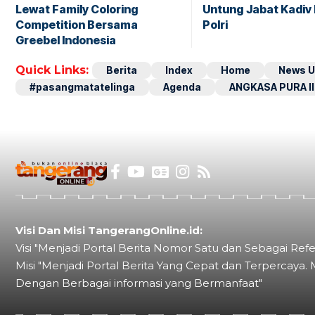
Lewat Family Coloring
Untung Jabat Kadiv
Competition Bersama
Polri
Greebel Indonesia
Quick Links:
Berita
Index
Home
News U
#pasangmatatelinga
Agenda
ANGKASA PURA II
Visi Dan Misi TangerangOnline.id:
Visi "Menjadi Portal Berita Nomor Satu dan Sebagai Refe
Misi "Menjadi Portal Berita Yang Cepat dan Terpercaya. 
Dengan Berbagai informasi yang Bermanfaat"