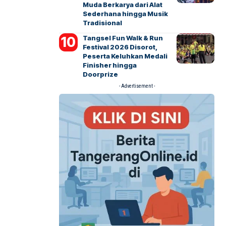
Muda Berkarya dari Alat
Sederhana hingga Musik
Tradisional
Tangsel Fun Walk & Run
Festival 2026 Disorot,
Peserta Keluhkan Medali
Finisher hingga
Doorprize
- Advertisement -