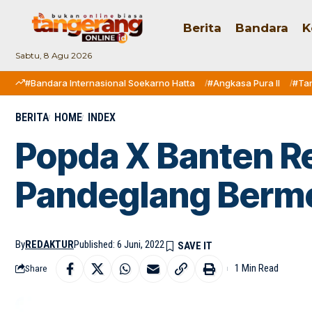
Berita
Bandara
K
Sabtu, 8 Agu 2026
#Bandara Internasional Soekarno Hatta
#Angkasa Pura II
#Ta
BERITA
HOME
INDEX
Popda X Banten Re
Pandeglang Berme
By
REDAKTUR
Published: 6 Juni, 2022
1 Min Read
Share