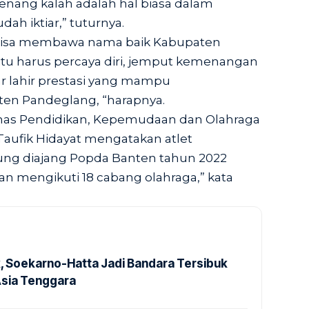
nang kalah adalah hal biasa dalam
dah iktiar,” tuturnya.
t bisa membawa nama baik Kabupaten
itu harus percaya diri, jemput kemenangan
r lahir prestasi yang mampu
n Pandeglang, “harapnya.
inas Pendidikan, Kepemudaan dan Olahraga
aufik Hidayat mengatakan atlet
ung diajang Popda Banten tahun 2022
an mengikuti 18 cabang olahraga,” kata
k, Soekarno-Hatta Jadi Bandara Tersibuk
Asia Tenggara