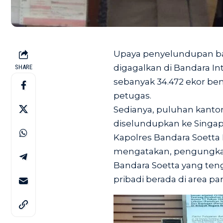
Upaya penyelundupan bab
digagalkan di Bandara Inte
SHARE
sebanyak 34.472 ekor ben
petugas.
Sedianya, puluhan kantong
diselundupkan ke Singap
Kapolres Bandara Soetta 
mengatakan, pengungkapa
Bandara Soetta yang ten
pribadi berada di area par