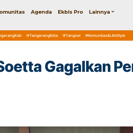
omunitas
Agenda
Ekbis Pro
Lainnya
ngerangKab
#TangerangKota
#Tangsel
#Komunitas&LifeStyle
 Soetta Gagalkan P