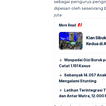
sebagai pengurus pengir
dipesan oleh seseorang 
juta.
More Read
Kian Sibu
Kedua di 
Waspadai Gizi Buruk 
Catat 1.151 Kasus
Sebanyak 14.057 Anak
Mengalami Stunting
Latihan Terintegrasi T
dan Antar Matra, 12.000 P