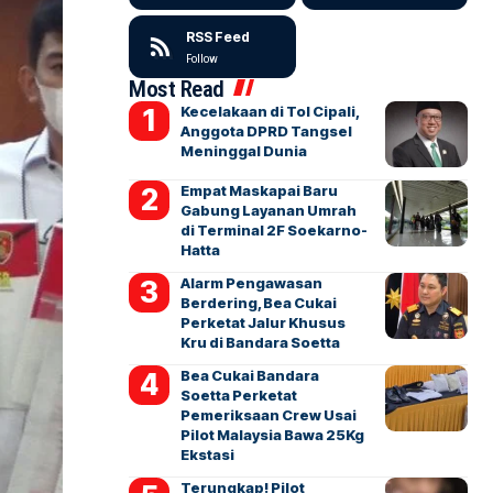
RSS Feed
Follow
Most Read
Kecelakaan di Tol Cipali,
Anggota DPRD Tangsel
Meninggal Dunia
Empat Maskapai Baru
Gabung Layanan Umrah
di Terminal 2F Soekarno-
Hatta
Alarm Pengawasan
Berdering, Bea Cukai
Perketat Jalur Khusus
Kru di Bandara Soetta
Bea Cukai Bandara
Soetta Perketat
Pemeriksaan Crew Usai
Pilot Malaysia Bawa 25Kg
Ekstasi
Terungkap! Pilot