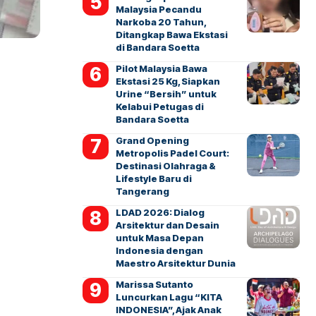
Malaysia Pecandu
Narkoba 20 Tahun,
Ditangkap Bawa Ekstasi
di Bandara Soetta
Pilot Malaysia Bawa
Ekstasi 25 Kg, Siapkan
Urine “Bersih” untuk
Kelabui Petugas di
Bandara Soetta
Grand Opening
Metropolis Padel Court:
Destinasi Olahraga &
Lifestyle Baru di
Tangerang
LDAD 2026: Dialog
Arsitektur dan Desain
untuk Masa Depan
Indonesia dengan
Maestro Arsitektur Dunia
Marissa Sutanto
Luncurkan Lagu “KITA
INDONESIA”, Ajak Anak