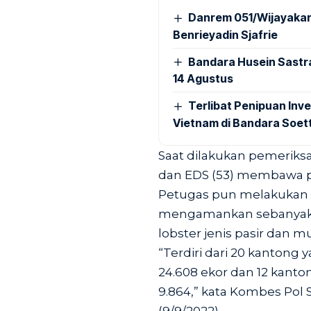
Danrem 051/Wijayakar
Benrieyadin Sjafrie
Bandara Husein Sastr
14 Agustus
Terlibat Penipuan Inve
Vietnam di Bandara Soet
Saat dilakukan pemeriksaa
dan EDS (53) membawa pa
Petugas pun melakukan
mengamankan sebanyak 32
lobster jenis pasir dan mu
“Terdiri dari 20 kantong 
24.608 ekor dan 12 kanto
9.864,” kata Kombes Pol S
(9/9/2022).