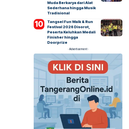
Muda Berkarya dari Alat
Sederhana hingga Musik
Tradisional
Tangsel Fun Walk & Run
Festival 2026 Disorot,
Peserta Keluhkan Medali
Finisher hingga
Doorprize
- Advertisement -