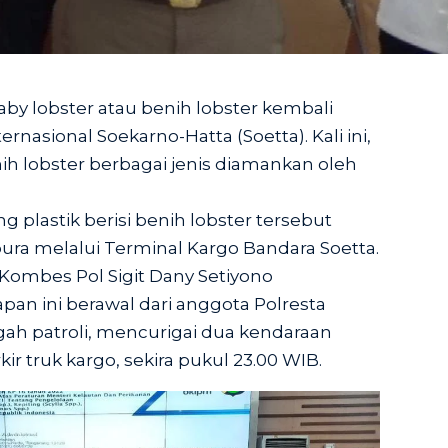
y lobster atau benih lobster kembali
rnasional Soekarno-Hatta (Soetta). Kali ini,
ih lobster berbagai jenis diamankan oleh
 plastik berisi benih lobster tersebut
ura melalui Terminal Kargo Bandara Soetta.
Kombes Pol Sigit Dany Setiyono
n ini berawal dari anggota Polresta
gah patroli, mencurigai dua kendaraan
kir truk kargo, sekira pukul 23.00 WIB.