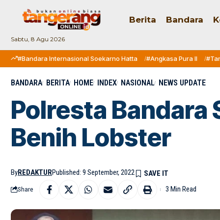
Berita
Bandara
K
Sabtu, 8 Agu 2026
#Bandara Internasional Soekarno Hatta
#Angkasa Pura II
#Ta
BANDARA
BERITA
HOME
INDEX
NASIONAL
NEWS UPDATE
Polresta Bandara
Benih Lobster
By
REDAKTUR
Published: 9 September, 2022
3 Min Read
Share