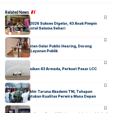
Related News
BERITA
INDEX
GM For A Day 2026 Sukses Digelar, 43 Anak Pimpin
Operasional Hotel Selama Sehari
BANDARA
BERITA
Karantina Banten Gelar Public Hearing, Dorong
Transparansi Layanan Publik
BANDARA
BERITA
Citilink Operasikan 43 Armada, Perkuat Pasar LCC
Nasional
BERITA
Sidang Pantukhir Taruna Akademi TNI, Tahapan
Strategis Tentukan Kualitas Perwira Masa Depan
BANDARA
BERITA