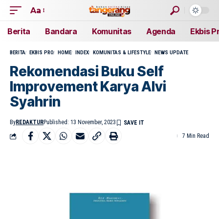
Aa
Berita
Bandara
Komunitas
Agenda
Ekbis P
BERITA
EKBIS PRO
HOME
INDEX
KOMUNITAS & LIFESTYLE
NEWS UPDATE
Rekomendasi Buku Self
Improvement Karya Alvi
Syahrin
By
REDAKTUR
Published: 13 November, 2023
7 Min Read