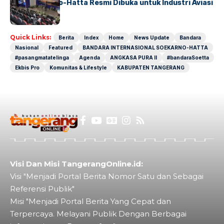
IALC Soekarno-Hatta Resmi Dibuka untuk Industri Aviasi
Dunia
Quick Links:
Berita
Index
Home
News Update
Bandara
Nasional
Featured
BANDARA INTERNASIONAL SOEKARNO-HATTA
#pasangmatatelinga
Agenda
ANGKASA PURA II
#bandaraSoetta
Ekbis Pro
Komunitas & Lifestyle
KABUPATEN TANGERANG
Visi Dan Misi TangerangOnline.id:
Visi "Menjadi Portal Berita Nomor Satu dan Sebagai
Referensi Publik"
Misi "Menjadi Portal Berita Yang Cepat dan
Terpercaya. Melayani Publik Dengan Berbagai