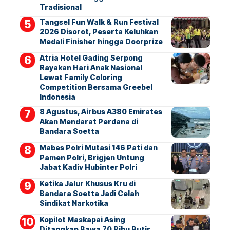
Tradisional
Tangsel Fun Walk & Run Festival
2026 Disorot, Peserta Keluhkan
Medali Finisher hingga Doorprize
Atria Hotel Gading Serpong
Rayakan Hari Anak Nasional
Lewat Family Coloring
Competition Bersama Greebel
Indonesia
8 Agustus, Airbus A380 Emirates
Akan Mendarat Perdana di
Bandara Soetta
Mabes Polri Mutasi 146 Pati dan
Pamen Polri, Brigjen Untung
Jabat Kadiv Hubinter Polri
Ketika Jalur Khusus Kru di
Bandara Soetta Jadi Celah
Sindikat Narkotika
Kopilot Maskapai Asing
Ditangkap Bawa 70 Ribu Butir