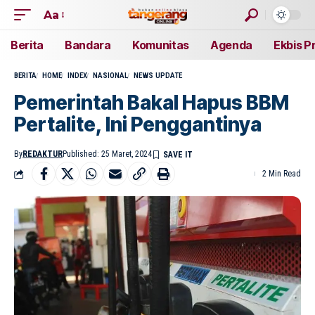
Aa
Berita
Bandara
Komunitas
Agenda
Ekbis P
BERITA
HOME
INDEX
NASIONAL
NEWS UPDATE
Pemerintah Bakal Hapus BBM
Pertalite, Ini Penggantinya
By
REDAKTUR
Published: 25 Maret, 2024
2 Min Read