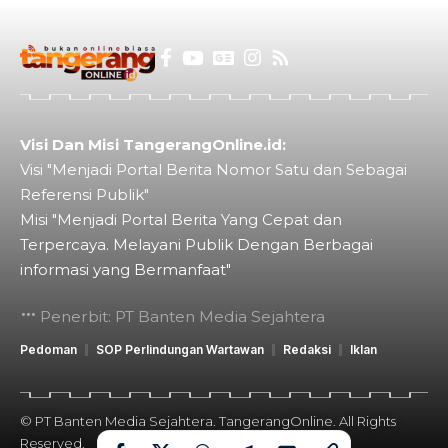
Visi Dan Misi TangerangOnline.id:
Visi "Menjadi Portal Berita Nomor Satu dan Sebagai
Referensi Publik"
Misi "Menjadi Portal Berita Yang Cepat dan
Terpercaya. Melayani Publik Dengan Berbagai
informasi yang Bermanfaat"
Penerbit: PT Banten Media Sejahtera
Pedoman
SOP Perlindungan Wartawan
Redaksi
Iklan
© PT Banten Media Sejahtera. TangerangOnline. All Rights
Reserved.