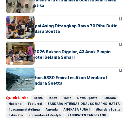
Sindikat Narkotika
BANDARA
BERITA
Kopilot Maskapai Asing Ditangkap Bawa 70 Ribu Butir
Ekstasi di Bandara Soetta
BERITA
INDEX
GM For A Day 2026 Sukses Digelar, 43 Anak Pimpin
Operasional Hotel Selama Sehari
BANDARA
BERITA
8 Agustus, Airbus A380 Emirates Akan Mendarat
Perdana di Bandara Soetta
Quick Links:
Berita
Index
Home
News Update
Bandara
Nasional
Featured
BANDARA INTERNASIONAL SOEKARNO-HATTA
#pasangmatatelinga
Agenda
ANGKASA PURA II
#bandaraSoetta
Ekbis Pro
Komunitas & Lifestyle
KABUPATEN TANGERANG