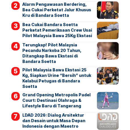
Alarm Pengawasan Berdering,
Bea Cukai Perketat Jalur Khusus
Kru di Bandara Soetta
Bea Cukai Bandara Soetta
Perketat Pemeriksaan Crew Usai
Pilot Malaysia Bawa 25Kg Ekstasi
Terungkap! Pilot Malaysia
Pecandu Narkoba 20 Tahun,
Ditangkap Bawa Ekstasi di
Bandara Soetta
Pilot Malaysia Bawa Ekstasi 25
Kg, Siapkan Urine “Bersih” untuk
Kelabui Petugas di Bandara
Soetta
Grand Opening Metropolis Padel
Court: Destinasi Olahraga &
Lifestyle Baru di Tangerang
LDAD 2026: Dialog Arsitektur
dan Desain untuk Masa Depan
Indonesia dengan Maestro