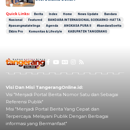
Quick Links:
Berita
Index
Home
News Update
Bandara
Nasional
Featured
BANDARA INTERNASIONAL SOEKARNO-HATTA
#pasangmatatelinga
Agenda
ANGKASA PURA II
#bandaraSoetta
Ekbis Pro
Komunitas & Lifestyle
KABUPATEN TANGERANG
Visi Dan Misi TangerangOnline.id:
Visi "Menjadi Portal Berita Nomor Satu dan Sebagai
Referensi Publik"
Misi "Menjadi Portal Berita Yang Cepat dan
Terpercaya. Melayani Publik Dengan Berbagai
informasi yang Bermanfaat"