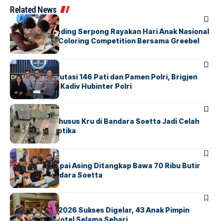
Related News
BERITA
INDEX
Atria Hotel Gading Serpong Rayakan Hari Anak Nasional
Lewat Family Coloring Competition Bersama Greebel
Indonesia
BERITA
Mabes Polri Mutasi 146 Pati dan Pamen Polri, Brigjen
Untung Jabat Kadiv Hubinter Polri
BANDARA
BERITA
Ketika Jalur Khusus Kru di Bandara Soetta Jadi Celah
Sindikat Narkotika
BANDARA
BERITA
Kopilot Maskapai Asing Ditangkap Bawa 70 Ribu Butir
Ekstasi di Bandara Soetta
BERITA
INDEX
GM For A Day 2026 Sukses Digelar, 43 Anak Pimpin
Operasional Hotel Selama Sehari