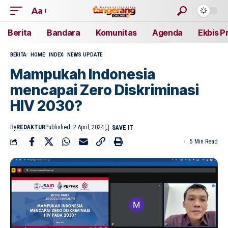
Aa
Berita
Bandara
Komunitas
Agenda
Ekbis P
BERITA
HOME
INDEX
NEWS UPDATE
Mampukah Indonesia
mencapai Zero Diskriminasi
HIV 2030?
By
REDAKTUR
Published: 2 April, 2024
5 Min Read