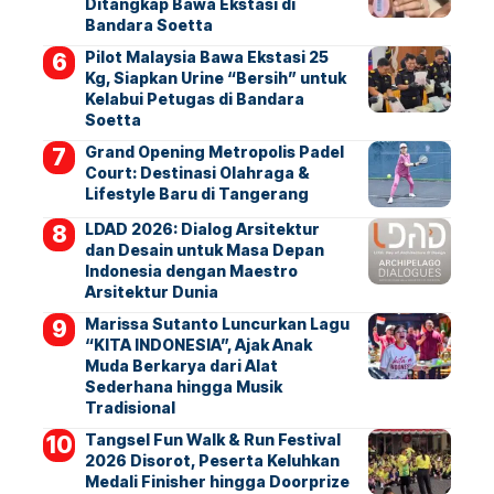
Ditangkap Bawa Ekstasi di
Bandara Soetta
Pilot Malaysia Bawa Ekstasi 25
Kg, Siapkan Urine “Bersih” untuk
Kelabui Petugas di Bandara
Soetta
Grand Opening Metropolis Padel
Court: Destinasi Olahraga &
Lifestyle Baru di Tangerang
LDAD 2026: Dialog Arsitektur
dan Desain untuk Masa Depan
Indonesia dengan Maestro
Arsitektur Dunia
Marissa Sutanto Luncurkan Lagu
“KITA INDONESIA”, Ajak Anak
Muda Berkarya dari Alat
Sederhana hingga Musik
Tradisional
Tangsel Fun Walk & Run Festival
2026 Disorot, Peserta Keluhkan
Medali Finisher hingga Doorprize