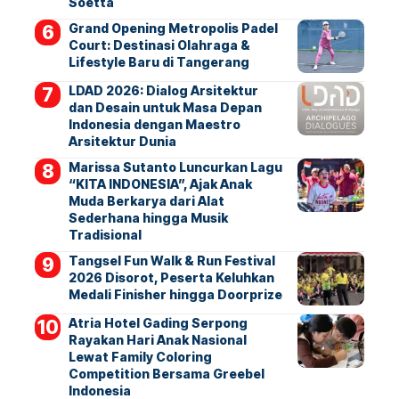
Soetta
Grand Opening Metropolis Padel
Court: Destinasi Olahraga &
Lifestyle Baru di Tangerang
LDAD 2026: Dialog Arsitektur
dan Desain untuk Masa Depan
Indonesia dengan Maestro
Arsitektur Dunia
Marissa Sutanto Luncurkan Lagu
“KITA INDONESIA”, Ajak Anak
Muda Berkarya dari Alat
Sederhana hingga Musik
Tradisional
Tangsel Fun Walk & Run Festival
2026 Disorot, Peserta Keluhkan
Medali Finisher hingga Doorprize
Atria Hotel Gading Serpong
Rayakan Hari Anak Nasional
Lewat Family Coloring
Competition Bersama Greebel
Indonesia