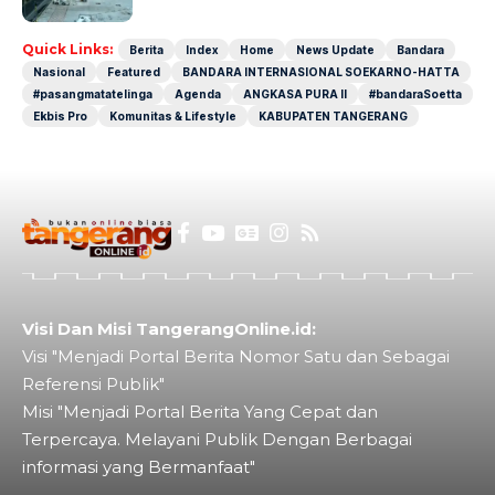
Quick Links:
Berita
Index
Home
News Update
Bandara
Nasional
Featured
BANDARA INTERNASIONAL SOEKARNO-HATTA
#pasangmatatelinga
Agenda
ANGKASA PURA II
#bandaraSoetta
Ekbis Pro
Komunitas & Lifestyle
KABUPATEN TANGERANG
Visi Dan Misi TangerangOnline.id:
Visi "Menjadi Portal Berita Nomor Satu dan Sebagai
Referensi Publik"
Misi "Menjadi Portal Berita Yang Cepat dan
Terpercaya. Melayani Publik Dengan Berbagai
informasi yang Bermanfaat"