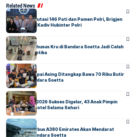
Related News
BERITA
Mabes Polri Mutasi 146 Pati dan Pamen Polri, Brigjen
Untung Jabat Kadiv Hubinter Polri
BANDARA
BERITA
Ketika Jalur Khusus Kru di Bandara Soetta Jadi Celah
Sindikat Narkotika
BANDARA
BERITA
Kopilot Maskapai Asing Ditangkap Bawa 70 Ribu Butir
Ekstasi di Bandara Soetta
BERITA
INDEX
GM For A Day 2026 Sukses Digelar, 43 Anak Pimpin
Operasional Hotel Selama Sehari
BANDARA
BERITA
8 Agustus, Airbus A380 Emirates Akan Mendarat
Perdana di Bandara Soetta