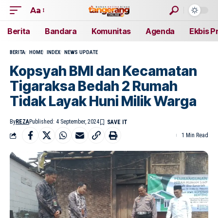
Aa
Berita
Bandara
Komunitas
Agenda
Ekbis P
BERITA
HOME
INDEX
NEWS UPDATE
Kopsyah BMI dan Kecamatan
Tigaraksa Bedah 2 Rumah
Tidak Layak Huni Milik Warga
By
REZA
Published: 4 September, 2024
1 Min Read