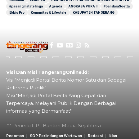
#pasangmatatelinga
Agenda
ANGKASA PURA II
#bandaraSoetta
Ekbis Pro
Komunitas & Lifestyle
KABUPATEN TANGERANG
Visi Dan Misi TangerangOnline.id:
Visi "Menjadi Portal Berita Nomor Satu dan Sebagai
Referensi Publik"
Misi "Menjadi Portal Berita Yang Cepat dan
Terpercaya. Melayani Publik Dengan Berbagai
informasi yang Bermanfaat"
Penerbit: PT Banten Media Sejahtera
Pedoman
SOP Perlindungan Wartawan
Redaksi
Iklan