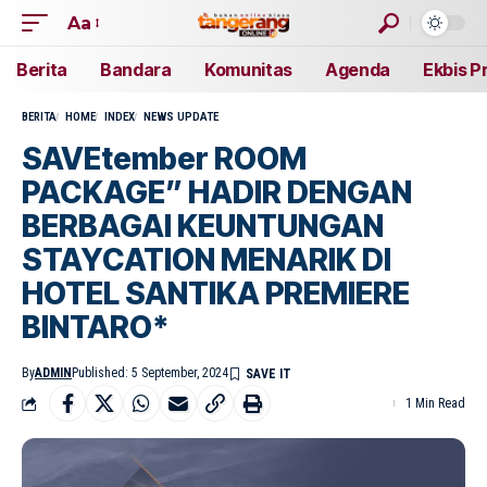
Aa
Berita
Bandara
Komunitas
Agenda
Ekbis P
BERITA
HOME
INDEX
NEWS UPDATE
SAVEtember ROOM
PACKAGE” HADIR DENGAN
BERBAGAI KEUNTUNGAN
STAYCATION MENARIK DI
HOTEL SANTIKA PREMIERE
BINTARO*
By
ADMIN
Published: 5 September, 2024
1 Min Read