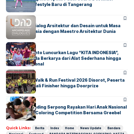
Olahraga & Lifestyle Baru di Tangerang
BERITA
HOME
LDAD 2026: Dialog Arsitektur dan Desain untuk Masa
Depan Indonesia dengan Maestro Arsitektur Dunia
BERITA
INDEX
Marissa Sutanto Luncurkan Lagu “KITA INDONESIA”,
Ajak Anak Muda Berkarya dari Alat Sederhana hingga
Musik Tradisional
BERITA
INDEX
Tangsel Fun Walk & Run Festival 2026 Disorot, Peserta
Keluhkan Medali Finisher hingga Doorprize
BERITA
INDEX
Atria Hotel Gading Serpong Rayakan Hari Anak Nasional
Lewat Family Coloring Competition Bersama Greebel
Indonesia
Quick Links:
Berita
Index
Home
News Update
Bandara
Nasional
Featured
BANDARA INTERNASIONAL SOEKARNO-HATTA