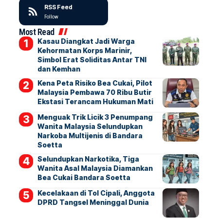
RSS Feed
Follow
Most Read
Kasau Diangkat Jadi Warga
Kehormatan Korps Marinir,
Simbol Erat Soliditas Antar TNI
dan Kemhan
Kena Peta Risiko Bea Cukai, Pilot
Malaysia Pembawa 70 Ribu Butir
Ekstasi Terancam Hukuman Mati
Menguak Trik Licik 3 Penumpang
Wanita Malaysia Selundupkan
Narkoba Multijenis di Bandara
Soetta
Selundupkan Narkotika, Tiga
Wanita Asal Malaysia Diamankan
Bea Cukai Bandara Soetta
Kecelakaan di Tol Cipali, Anggota
DPRD Tangsel Meninggal Dunia