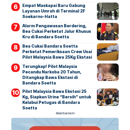
Empat Maskapai Baru Gabung
Layanan Umrah di Terminal 2F
Soekarno-Hatta
Alarm Pengawasan Berdering,
Bea Cukai Perketat Jalur Khusus
Kru di Bandara Soetta
Bea Cukai Bandara Soetta
Perketat Pemeriksaan Crew Usai
Pilot Malaysia Bawa 25Kg Ekstasi
Terungkap! Pilot Malaysia
Pecandu Narkoba 20 Tahun,
Ditangkap Bawa Ekstasi di
Bandara Soetta
Pilot Malaysia Bawa Ekstasi 25
Kg, Siapkan Urine “Bersih” untuk
Kelabui Petugas di Bandara
Soetta
- Advertisement -