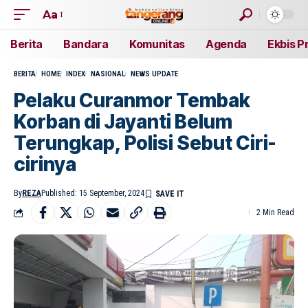
Aa
Berita
Bandara
Komunitas
Agenda
Ekbis P
BERITA
HOME
INDEX
NASIONAL
NEWS UPDATE
Pelaku Curanmor Tembak
Korban di Jayanti Belum
Terungkap, Polisi Sebut Ciri-
cirinya
By
REZA
Published: 15 September, 2024
2 Min Read