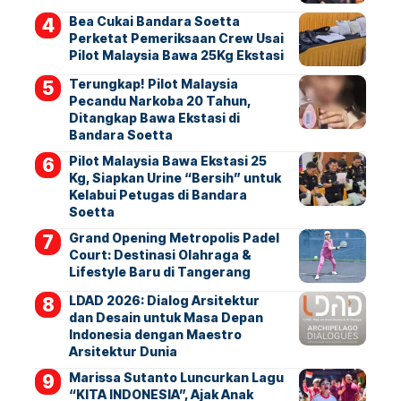
Bea Cukai Bandara Soetta
Perketat Pemeriksaan Crew Usai
Pilot Malaysia Bawa 25Kg Ekstasi
Terungkap! Pilot Malaysia
Pecandu Narkoba 20 Tahun,
Ditangkap Bawa Ekstasi di
Bandara Soetta
Pilot Malaysia Bawa Ekstasi 25
Kg, Siapkan Urine “Bersih” untuk
Kelabui Petugas di Bandara
Soetta
Grand Opening Metropolis Padel
Court: Destinasi Olahraga &
Lifestyle Baru di Tangerang
LDAD 2026: Dialog Arsitektur
dan Desain untuk Masa Depan
Indonesia dengan Maestro
Arsitektur Dunia
Marissa Sutanto Luncurkan Lagu
“KITA INDONESIA”, Ajak Anak