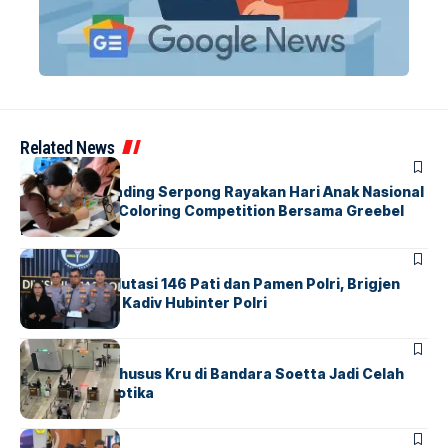
Related News
BERITA
INDEX
Atria Hotel Gading Serpong Rayakan Hari Anak Nasional
Lewat Family Coloring Competition Bersama Greebel
Indonesia
BERITA
Mabes Polri Mutasi 146 Pati dan Pamen Polri, Brigjen
Untung Jabat Kadiv Hubinter Polri
BANDARA
BERITA
Ketika Jalur Khusus Kru di Bandara Soetta Jadi Celah
Sindikat Narkotika
BANDARA
BERITA