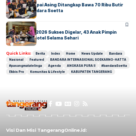
Kopilot Maskapai Asing Ditangkap Bawa 70 Ribu Butir
Ekstasi di Bandara Soetta
BERITA
INDEX
GM For A Day 2026 Sukses Digelar, 43 Anak Pimpin
Operasional Hotel Selama Sehari
Quick Links:
Berita
Index
Home
News Update
Bandara
Nasional
Featured
BANDARA INTERNASIONAL SOEKARNO-HATTA
#pasangmatatelinga
Agenda
ANGKASA PURA II
#bandaraSoetta
Ekbis Pro
Komunitas & Lifestyle
KABUPATEN TANGERANG
Visi Dan Misi TangerangOnline.id: