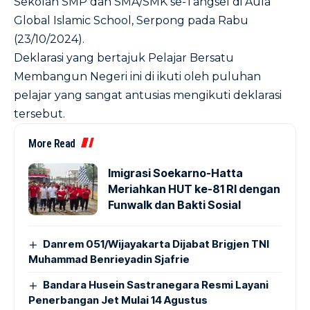
Sekolah SMP dan SMA/SMK se-Tangsel di Aula
Global Islamic School, Serpong pada Rabu
(23/10/2024).
Deklarasi yang bertajuk Pelajar Bersatu
Membangun Negeri ini di ikuti oleh puluhan
pelajar yang sangat antusias mengikuti deklarasi
tersebut.
More Read
Imigrasi Soekarno-Hatta
Meriahkan HUT ke-81 RI dengan
Funwalk dan Bakti Sosial
Danrem 051/Wijayakarta Dijabat Brigjen TNI
Muhammad Benrieyadin Sjafrie
Bandara Husein Sastranegara Resmi Layani
Penerbangan Jet Mulai 14 Agustus