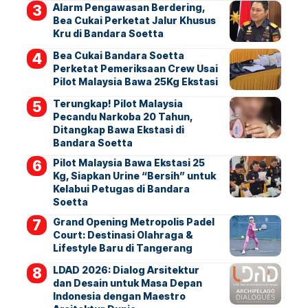
Alarm Pengawasan Berdering,
Bea Cukai Perketat Jalur Khusus
Kru di Bandara Soetta
Bea Cukai Bandara Soetta
Perketat Pemeriksaan Crew Usai
Pilot Malaysia Bawa 25Kg Ekstasi
Terungkap! Pilot Malaysia
Pecandu Narkoba 20 Tahun,
Ditangkap Bawa Ekstasi di
Bandara Soetta
Pilot Malaysia Bawa Ekstasi 25
Kg, Siapkan Urine “Bersih” untuk
Kelabui Petugas di Bandara
Soetta
Grand Opening Metropolis Padel
Court: Destinasi Olahraga &
Lifestyle Baru di Tangerang
LDAD 2026: Dialog Arsitektur
dan Desain untuk Masa Depan
Indonesia dengan Maestro