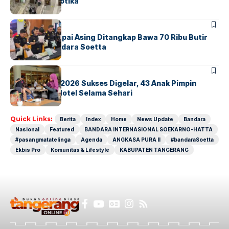
Sindikat Narkotika
BANDARA
BERITA
Kopilot Maskapai Asing Ditangkap Bawa 70 Ribu Butir
Ekstasi di Bandara Soetta
BERITA
INDEX
GM For A Day 2026 Sukses Digelar, 43 Anak Pimpin
Operasional Hotel Selama Sehari
Quick Links:
Berita
Index
Home
News Update
Bandara
Nasional
Featured
BANDARA INTERNASIONAL SOEKARNO-HATTA
#pasangmatatelinga
Agenda
ANGKASA PURA II
#bandaraSoetta
Ekbis Pro
Komunitas & Lifestyle
KABUPATEN TANGERANG