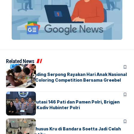
Related News
BERITA
INDEX
Atria Hotel Gading Serpong Rayakan Hari Anak Nasional
Lewat Family Coloring Competition Bersama Greebel
Indonesia
BERITA
Mabes Polri Mutasi 146 Pati dan Pamen Polri, Brigjen
Untung Jabat Kadiv Hubinter Polri
BANDARA
BERITA
Ketika Jalur Khusus Kru di Bandara Soetta Jadi Celah