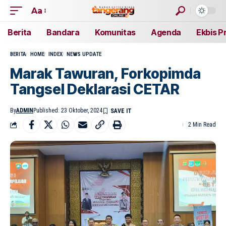
Aa
Berita
Bandara
Komunitas
Agenda
Ekbis P
BERITA
HOME
INDEX
NEWS UPDATE
Marak Tawuran, Forkopimda
Tangsel Deklarasi CETAR
By
ADMIN
Published: 23 Oktober, 2024
2 Min Read