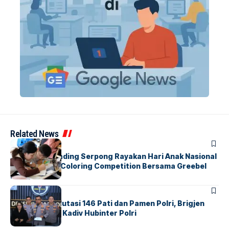
Related News
BERITA
INDEX
Atria Hotel Gading Serpong Rayakan Hari Anak Nasional
Lewat Family Coloring Competition Bersama Greebel
Indonesia
BERITA
Mabes Polri Mutasi 146 Pati dan Pamen Polri, Brigjen
Untung Jabat Kadiv Hubinter Polri