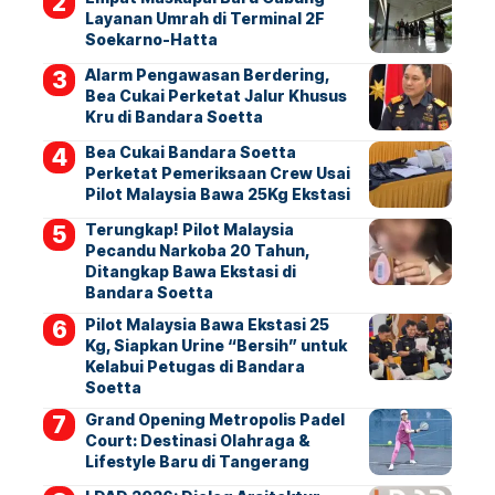
Layanan Umrah di Terminal 2F
Soekarno-Hatta
Alarm Pengawasan Berdering,
Bea Cukai Perketat Jalur Khusus
Kru di Bandara Soetta
Bea Cukai Bandara Soetta
Perketat Pemeriksaan Crew Usai
Pilot Malaysia Bawa 25Kg Ekstasi
Terungkap! Pilot Malaysia
Pecandu Narkoba 20 Tahun,
Ditangkap Bawa Ekstasi di
Bandara Soetta
Pilot Malaysia Bawa Ekstasi 25
Kg, Siapkan Urine “Bersih” untuk
Kelabui Petugas di Bandara
Soetta
Grand Opening Metropolis Padel
Court: Destinasi Olahraga &
Lifestyle Baru di Tangerang