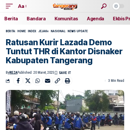
Aa
Berita
Bandara
Komunitas
Agenda
Ekbis P
BERITA
HOME
INDEX
JEJAK+
NASIONAL
NEWS UPDATE
Ratusan Kurir Lazada Demo
Tuntut THR di Kantor Disnaker
Kabupaten Tangerang
By
REZA
Published: 20 Maret, 2025
3 Min Read