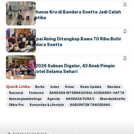
BANDARA
BERITA
Ketika Jalur Khusus Kru di Bandara Soetta Jadi Celah
Sindikat Narkotika
BANDARA
BERITA
Kopilot Maskapai Asing Ditangkap Bawa 70 Ribu Butir
Ekstasi di Bandara Soetta
BERITA
INDEX
GM For A Day 2026 Sukses Digelar, 43 Anak Pimpin
Operasional Hotel Selama Sehari
Quick Links:
Berita
Index
Home
News Update
Bandara
Nasional
Featured
BANDARA INTERNASIONAL SOEKARNO-HATTA
#pasangmatatelinga
Agenda
ANGKASA PURA II
#bandaraSoetta
Ekbis Pro
Komunitas & Lifestyle
KABUPATEN TANGERANG