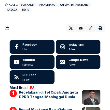
TAGGED:
#DISNAKER
#TANGERANG
KABUPATEN TANGERANG
LAZADA
LEX ID
Facebook
Instagram
Like
Follow
Youtube
Google News
Subscribe
Follow
RSS Feed
Follow
Most Read
Kecelakaan di Tol Cipali, Anggota
DPRD Tangsel Meninggal Dunia
Empat Maskapai Baru Gabung