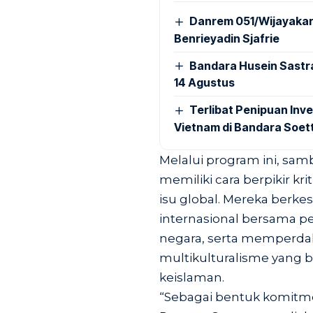
Danrem 051/Wijayakar
Benrieyadin Sjafrie
Bandara Husein Sastr
14 Agustus
Terlibat Penipuan Inve
Vietnam di Bandara Soet
Melalui program ini, sam
memiliki cara berpikir krit
isu global. Mereka ber
internasional bersama p
negara, serta memperdal
multikulturalisme yang b
keislaman.
“Sebagai bentuk komitme