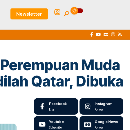
Newsletter
n Perempuan Muda
ilah Qatar, Dibuka
Facebook
Instagram
Like
Follow
Youtube
Google News
Subscribe
Follow