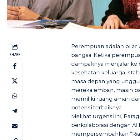
Perempuan adalah pilar 
bangsa. Ketika perempua
SHARE
dampaknya menjalar ke b
kesehatan keluarga, stabi
masa depan yang unggul
mereka emban, masih b
memiliki ruang aman 
potensi terbaiknya.
Melihat urgensi ini, Par
berkolaborasi dengan Al
mempersembahkan “Riaya