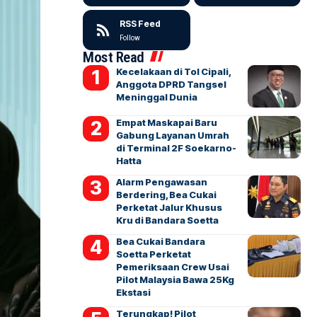
RSS Feed
Follow
Most Read
Kecelakaan di Tol Cipali,
Anggota DPRD Tangsel
Meninggal Dunia
Empat Maskapai Baru
Gabung Layanan Umrah
di Terminal 2F Soekarno-
Hatta
Alarm Pengawasan
Berdering, Bea Cukai
Perketat Jalur Khusus
Kru di Bandara Soetta
Bea Cukai Bandara
Soetta Perketat
Pemeriksaan Crew Usai
Pilot Malaysia Bawa 25Kg
Ekstasi
Terungkap! Pilot