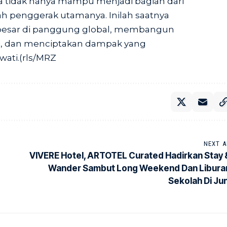
tidak hanya mampu menjadi bagian dari
 penggerak utamanya. Inilah saatnya
besar di panggung global, membangun
i, dan menciptakan dampak yang
wati.(rls/MRZ
NEXT A
VIVERE Hotel, ARTOTEL Curated Hadirkan Stay 
Wander Sambut Long Weekend Dan Libura
Sekolah Di Jun