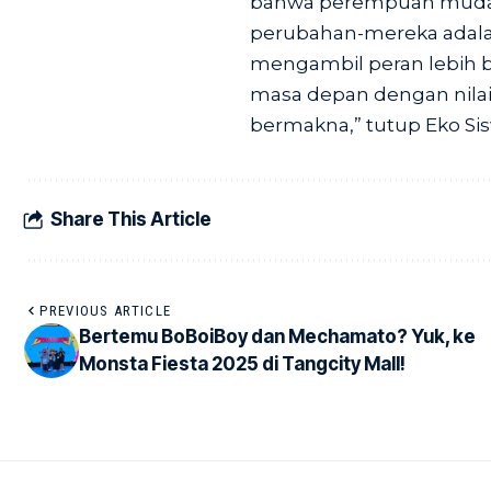
bahwa perempuan muda 
perubahan-mereka adalah
mengambil peran lebih 
masa depan dengan nila
bermakna,” tutup Eko Sis
Share This Article
PREVIOUS ARTICLE
Bertemu BoBoiBoy dan Mechamato? Yuk, ke
Monsta Fiesta 2025 di Tangcity Mall!