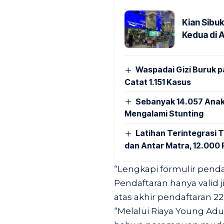
Kian Sibu
Kedua di 
Waspadai Gizi Buruk 
Catat 1.151 Kasus
Sebanyak 14.057 Anak
Mengalami Stunting
Latihan Terintegrasi T
dan Antar Matra, 12.000 P
“Lengkapi formulir pendaf
Pendaftaran hanya valid j
atas akhir pendaftaran 22 
“Melalui Riaya Young Adu