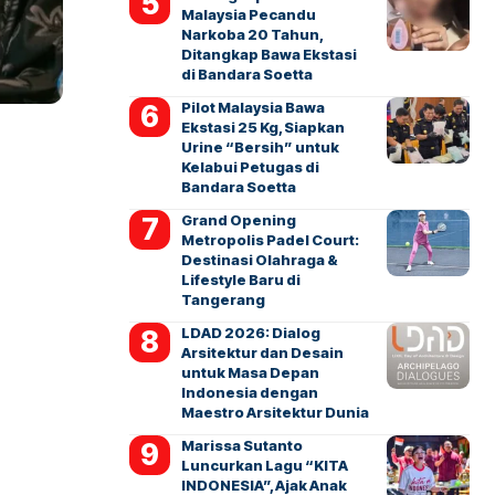
Malaysia Pecandu
Narkoba 20 Tahun,
Ditangkap Bawa Ekstasi
di Bandara Soetta
Pilot Malaysia Bawa
Ekstasi 25 Kg, Siapkan
Urine “Bersih” untuk
Kelabui Petugas di
Bandara Soetta
Grand Opening
Metropolis Padel Court:
Destinasi Olahraga &
Lifestyle Baru di
Tangerang
LDAD 2026: Dialog
Arsitektur dan Desain
untuk Masa Depan
Indonesia dengan
Maestro Arsitektur Dunia
Marissa Sutanto
Luncurkan Lagu “KITA
INDONESIA”, Ajak Anak