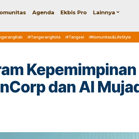
omunitas
Agenda
Ekbis Pro
Lainnya
ngerangKab
#TangerangKota
#Tangsel
#Komunitas&LifeStyle
gram Kepemimpina
nCorp dan Al Mujad