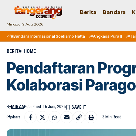
Berita
Bandara
K
Minggu, 9 Agu 2026
#Bandara Internasional Soekarno Hatta
#Angkasa Pura II
#Ta
BERITA
HOME
Pendaftaran Pro
Kolaborasi Parago
By
MIRZA
Published: 16 Juni, 2025
3 Min Read
Share