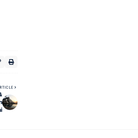
RTICLE
&
n
i