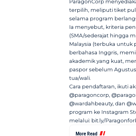
ParagonCorp menyediak
terpilih, meliputi tiket 
selama program berlangs
Ia menyebut, kriteria pe
(SMA/sederajat hingga ma
Malaysia (terbuka untuk p
berbahasa Inggris, memil
akademik yang kuat, memi
paspor sebelum Agustus 
tua/wali.
Cara pendaftaran, ikuti 
@paragoncorp, @parago
@wardahbeauty, dan @w
program ke Instagram Stor
melalui: bit.ly/Paragonfor
More Read