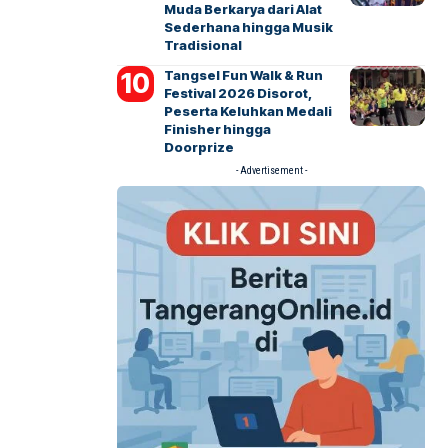
Muda Berkarya dari Alat
Sederhana hingga Musik
Tradisional
Tangsel Fun Walk & Run
Festival 2026 Disorot,
Peserta Keluhkan Medali
Finisher hingga
Doorprize
- Advertisement -