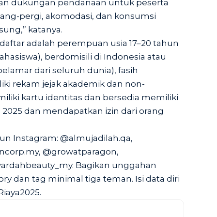
an dukungan pendanaan untuk peserta
pulang-pergi, akomodasi, dan konsumsi
ung,” katanya.
ndaftar adalah perempuan usia 17–20 tahun
hasiswa), berdomisili di Indonesia atau
elamar dari seluruh dunia), fasih
iki rekam jejak akademik dan non-
liki kartu identitas dan bersedia memiliki
2025 dan mendapatkan izin dari orang
akun Instagram: @almujadilah.qa,
ncorp.my, @growatparagon,
ardahbeauty_my. Bagikan unggahan
y dan tag minimal tiga teman. Isi data diri
Riaya2025.