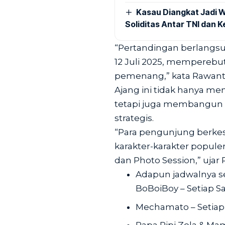
Kasau Diangkat Jadi W
Soliditas Antar TNI dan 
“Pertandingan berlangsu
12 Juli 2025, memperebut
pemenang,” kata Rawanto
Ajang ini tidak hanya m
tetapi juga membangun in
strategis.
“Para pengunjung berk
karakter-karakter popule
dan Photo Session,” ujar
Adapun jadwalnya se
BoBoiBoy – Setiap S
Mechamato – Setiap 