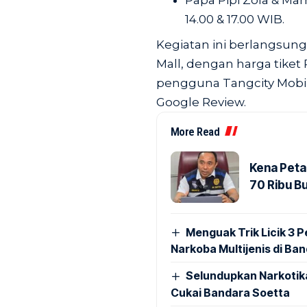
Papa Pipi Zola & Mama
14.00 & 17.00 WIB.
Kegiatan ini berlangsung
Mall, dengan harga tiket
pengguna Tangcity Mobi
Google Review.
More Read
Kena Peta
70 Ribu B
Menguak Trik Licik 3
Narkoba Multijenis di Ba
Selundupkan Narkotik
Cukai Bandara Soetta