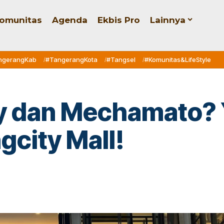
omunitas
Agenda
Ekbis Pro
Lainnya
ngerangKab
#TangerangKota
#Tangsel
#Komunitas&LifeStyle
y dan Mechamato? 
gcity Mall!