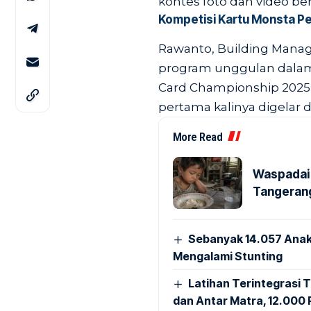
kontes foto dan video be
Kompetisi Kartu Monsta Pe
Rawanto, Building Manag
program unggulan dalam 
Card Championship 2025,
pertama kalinya digelar d
More Read
Waspadai 
Tangerang
Sebanyak 14.057 Anak
Mengalami Stunting
Latihan Terintegrasi T
dan Antar Matra, 12.000 P