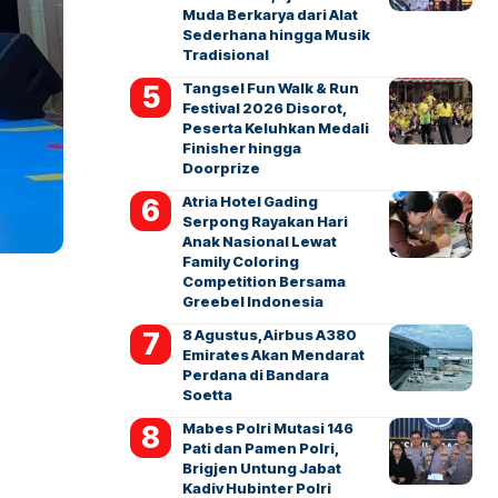
Muda Berkarya dari Alat
Sederhana hingga Musik
Tradisional
Tangsel Fun Walk & Run
Festival 2026 Disorot,
Peserta Keluhkan Medali
Finisher hingga
Doorprize
Atria Hotel Gading
Serpong Rayakan Hari
Anak Nasional Lewat
Family Coloring
Competition Bersama
Greebel Indonesia
8 Agustus, Airbus A380
Emirates Akan Mendarat
Perdana di Bandara
Soetta
Mabes Polri Mutasi 146
Pati dan Pamen Polri,
Brigjen Untung Jabat
Kadiv Hubinter Polri