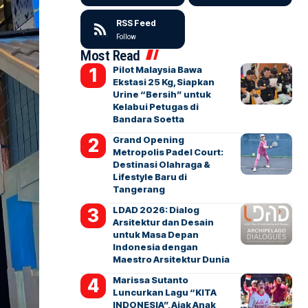
RSS Feed
Follow
Most Read
Pilot Malaysia Bawa
Ekstasi 25 Kg, Siapkan
Urine “Bersih” untuk
Kelabui Petugas di
Bandara Soetta
Grand Opening
Metropolis Padel Court:
Destinasi Olahraga &
Lifestyle Baru di
Tangerang
LDAD 2026: Dialog
Arsitektur dan Desain
untuk Masa Depan
Indonesia dengan
Maestro Arsitektur Dunia
Marissa Sutanto
Luncurkan Lagu “KITA
INDONESIA”, Ajak Anak