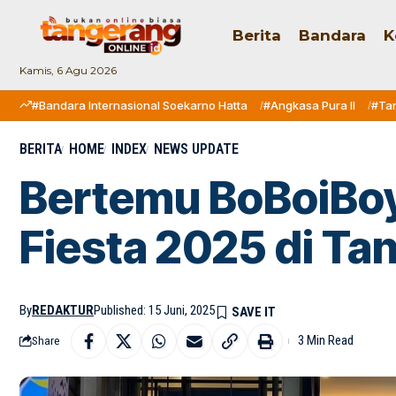
Berita
Bandara
K
Kamis, 6 Agu 2026
#Bandara Internasional Soekarno Hatta
#Angkasa Pura II
#Ta
BERITA
HOME
INDEX
NEWS UPDATE
Bertemu BoBoiBo
Fiesta 2025 di Tan
By
REDAKTUR
Published: 15 Juni, 2025
3 Min Read
Share