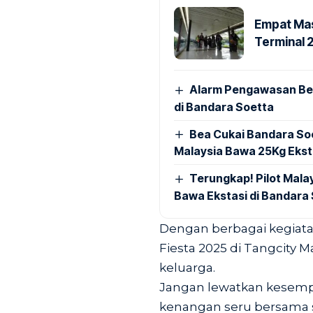
Empat Mas
Terminal 
Alarm Pengawasan Ber
di Bandara Soetta
Bea Cukai Bandara Soe
Malaysia Bawa 25Kg Ekst
Terungkap! Pilot Mal
Bawa Ekstasi di Bandara
Dengan berbagai kegiatan
Fiesta 2025 di Tangcity M
keluarga.
Jangan lewatkan kesempa
kenangan seru bersama si