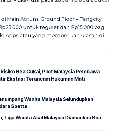
 Zil – Eksklusif pada 28 Juni & 6 Juli, pukul
 di Main Atrium, Ground Floor – Tangcity
 Rp25.000 untuk reguler dan Rp15.000 bagi
le Apps atau yang memberikan ulasan di
 Risiko Bea Cukai, Pilot Malaysia Pembawa
utir Ekstasi Terancam Hukuman Mati
 Penumpang Wanita Malaysia Selundupkan
ndara Soetta
a, Tiga Wanita Asal Malaysia Diamankan Bea