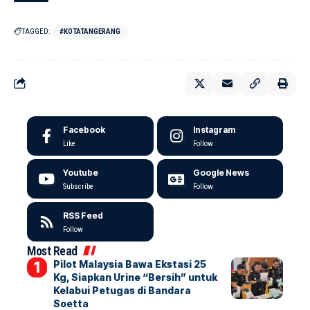
TAGGED:
#KOTATANGERANG
Facebook
Instagram
Like
Follow
Youtube
Google News
Subscribe
Follow
RSS Feed
Follow
Most Read
Pilot Malaysia Bawa Ekstasi 25
Kg, Siapkan Urine “Bersih” untuk
Kelabui Petugas di Bandara
Soetta