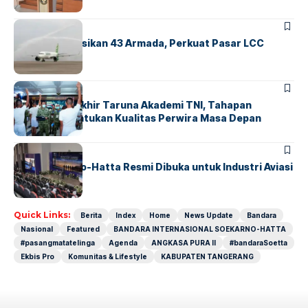
BANDARA
BERITA
Citilink Operasikan 43 Armada, Perkuat Pasar LCC
Nasional
BERITA
Sidang Pantukhir Taruna Akademi TNI, Tahapan
Strategis Tentukan Kualitas Perwira Masa Depan
BANDARA
BERITA
IALC Soekarno-Hatta Resmi Dibuka untuk Industri Aviasi
Dunia
Quick Links:
Berita
Index
Home
News Update
Bandara
Nasional
Featured
BANDARA INTERNASIONAL SOEKARNO-HATTA
#pasangmatatelinga
Agenda
ANGKASA PURA II
#bandaraSoetta
Ekbis Pro
Komunitas & Lifestyle
KABUPATEN TANGERANG