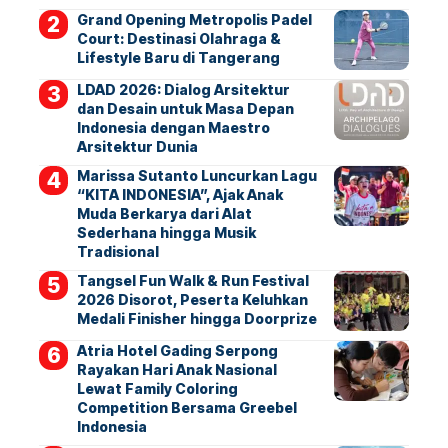
Grand Opening Metropolis Padel
Court: Destinasi Olahraga &
Lifestyle Baru di Tangerang
LDAD 2026: Dialog Arsitektur
dan Desain untuk Masa Depan
Indonesia dengan Maestro
Arsitektur Dunia
Marissa Sutanto Luncurkan Lagu
“KITA INDONESIA”, Ajak Anak
Muda Berkarya dari Alat
Sederhana hingga Musik
Tradisional
Tangsel Fun Walk & Run Festival
2026 Disorot, Peserta Keluhkan
Medali Finisher hingga Doorprize
Atria Hotel Gading Serpong
Rayakan Hari Anak Nasional
Lewat Family Coloring
Competition Bersama Greebel
Indonesia