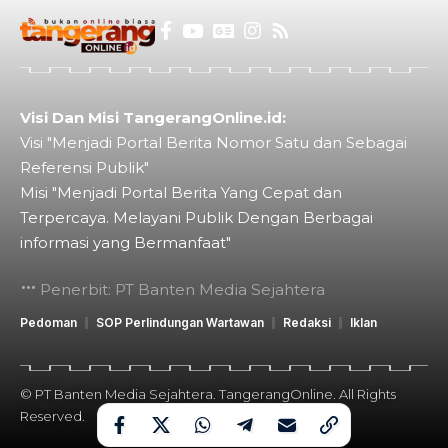
Visi Dan Misi TangerangOnline.id:
Visi "Menjadi Portal Berita Nomor Satu dan Sebagai
Referensi Publik"
Misi "Menjadi Portal Berita Yang Cepat dan
Terpercaya. Melayani Publik Dengan Berbagai
informasi yang Bermanfaat"
Penerbit: PT Banten Media Sejahtera
Pedoman
SOP Perlindungan Wartawan
Redaksi
Iklan
© PT Banten Media Sejahtera. TangerangOnline. All Rights
Reserved.