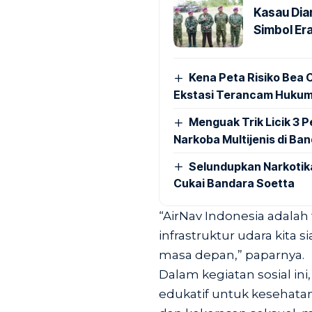
Kasau Dia
Simbol Era
Kena Peta Risiko Bea C
Ekstasi Terancam Hukum
Menguak Trik Licik 3
Narkoba Multijenis di Ba
Selundupkan Narkotik
Cukai Bandara Soetta
“AirNav Indonesia adal
infrastruktur udara kita
masa depan,” paparnya.
Dalam kegiatan sosial in
edukatif untuk kesehat