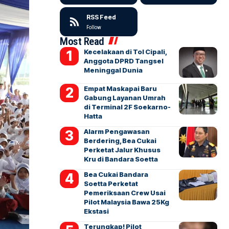
RSS Feed
Follow
Most Read
Kecelakaan di Tol Cipali,
Anggota DPRD Tangsel
Meninggal Dunia
Empat Maskapai Baru
Gabung Layanan Umrah
di Terminal 2F Soekarno-
Hatta
Alarm Pengawasan
Berdering, Bea Cukai
Perketat Jalur Khusus
Kru di Bandara Soetta
Bea Cukai Bandara
Soetta Perketat
Pemeriksaan Crew Usai
Pilot Malaysia Bawa 25Kg
Ekstasi
Terungkap! Pilot