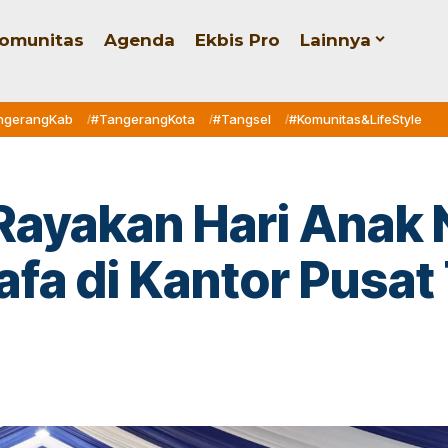
omunitas
Agenda
Ekbis Pro
Lainnya
ngerangKab
#TangerangKota
#Tangsel
#Komunitas&LifeStyle
 Rayakan Hari Anak
fa di Kantor Pusa