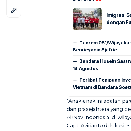
Imigrasi 
dengan Fu
Danrem 051/Wijayakar
Benrieyadin Sjafrie
Bandara Husein Sastr
14 Agustus
Terlibat Penipuan Inve
Vietnam di Bandara Soet
“Anak-anak ini adalah par
dan prasejahtera yang be
AirNav Indonesia, di wila
Capt. Avirianto di lokasi, 