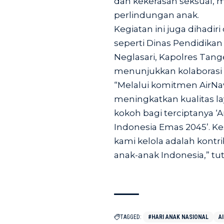
dan kekerasan seksual
perlindungan anak.
Kegiatan ini juga dihadir
seperti Dinas Pendidika
Neglasari, Kapolres Tang
menunjukkan kolaborasi e
“Melalui komitmen AirNav
meningkatkan kualitas l
kokoh bagi terciptanya 
Indonesia Emas 2045’. Ke
kami kelola adalah kontr
anak-anak Indonesia,” tut
TAGGED:
#HARI ANAK NASIONAL
A