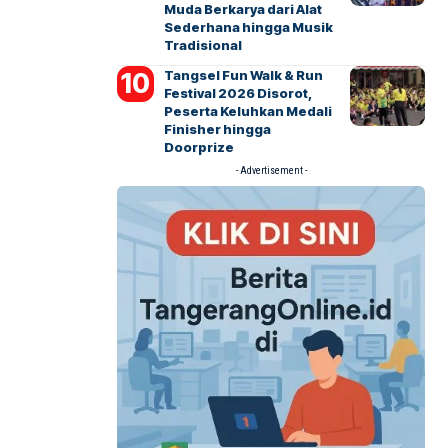
Muda Berkarya dari Alat
Sederhana hingga Musik
Tradisional
Tangsel Fun Walk & Run
Festival 2026 Disorot,
Peserta Keluhkan Medali
Finisher hingga
Doorprize
- Advertisement -