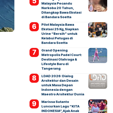
Malaysia Pecandu
Narkoba 20 Tahun,
Ditangkap Bawa Ekstasi
di Bandara Soetta
Pilot Malaysia Bawa
Ekstasi 25 Kg, Siapkan
Urine “Bersih” untuk
Kelabui Petugas di
Bandara Soetta
Grand Opening
Metropolis Padel Court:
Destinasi Olahraga &
Lifestyle Baru di
Tangerang
LDAD 2026: Dialog
Arsitektur dan Desain
untuk Masa Depan
Indonesia dengan
Maestro Arsitektur Dunia
Marissa Sutanto
Luncurkan Lagu “KITA
INDONESIA”, Ajak Anak