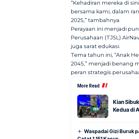
“Kehadiran mereka di sini
bersama kami, dalam ran
2025,” tambahnya.
Perayaan ini menjadi pu
Perusahaan (TJSL) AirNav
juga sarat edukasi.
Tema tahun ini, “Anak H
2045,” menjadi benang m
peran strategis perusaha
More Read
Kian Sibu
Kedua di 
Waspadai Gizi Buruk 
Catat 1.151 Kasus