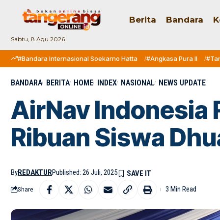
Berita
Bandara
K
Sabtu, 8 Agu 2026
#Bandara Internasional Soekarno Hatta
#Angkasa Pura II
#Ta
BANDARA
BERITA
HOME
INDEX
NASIONAL
NEWS UPDATE
AirNav Indonesia
Ribuan Siswa Dhua
By
REDAKTUR
Published: 26 Juli, 2025
3 Min Read
Share