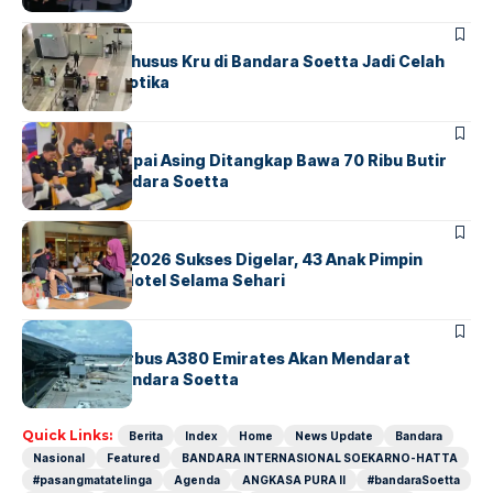
BANDARA
BERITA
Ketika Jalur Khusus Kru di Bandara Soetta Jadi Celah
Sindikat Narkotika
BANDARA
BERITA
Kopilot Maskapai Asing Ditangkap Bawa 70 Ribu Butir
Ekstasi di Bandara Soetta
BERITA
INDEX
GM For A Day 2026 Sukses Digelar, 43 Anak Pimpin
Operasional Hotel Selama Sehari
BANDARA
BERITA
8 Agustus, Airbus A380 Emirates Akan Mendarat
Perdana di Bandara Soetta
Quick Links:
Berita
Index
Home
News Update
Bandara
Nasional
Featured
BANDARA INTERNASIONAL SOEKARNO-HATTA
#pasangmatatelinga
Agenda
ANGKASA PURA II
#bandaraSoetta