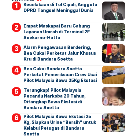
Kecelakaan di Tol Cipali, Anggota
DPRD Tangsel Meninggal Dunia
Empat Maskapai Baru Gabung
Layanan Umrah di Terminal 2F
Soekarno-Hatta
Alarm Pengawasan Berdering,
Bea Cukai Perketat Jalur Khusus
Kru di Bandara Soetta
Bea Cukai Bandara Soetta
Perketat Pemeriksaan Crew Usai
Pilot Malaysia Bawa 25Kg Ekstasi
Terungkap! Pilot Malaysia
Pecandu Narkoba 20 Tahun,
Ditangkap Bawa Ekstasi di
Bandara Soetta
Pilot Malaysia Bawa Ekstasi 25
Kg, Siapkan Urine “Bersih” untuk
Kelabui Petugas di Bandara
Soetta