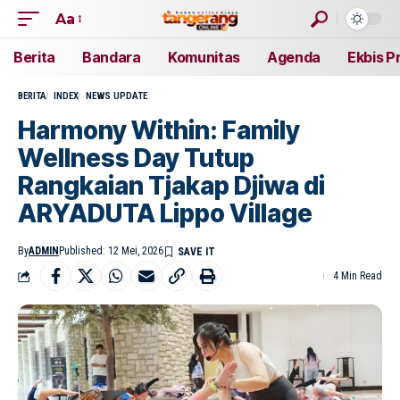
Aa
Berita
Bandara
Komunitas
Agenda
Ekbis P
BERITA
INDEX
NEWS UPDATE
Harmony Within: Family
Wellness Day Tutup
Rangkaian Tjakap Djiwa di
ARYADUTA Lippo Village
By
ADMIN
Published: 12 Mei, 2026
4 Min Read