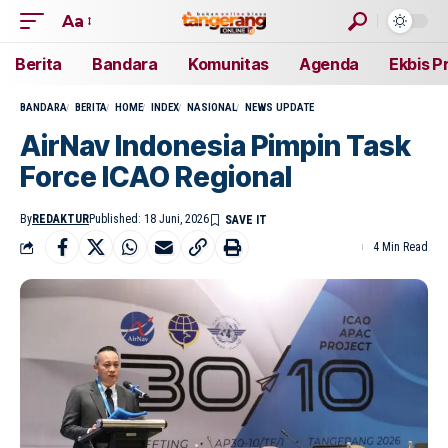
Aa
Berita
Bandara
Komunitas
Agenda
Ekbis P
BANDARA
BERITA
HOME
INDEX
NASIONAL
NEWS UPDATE
AirNav Indonesia Pimpin Task
Force ICAO Regional
By
REDAKTUR
Published: 18 Juni, 2026
4 Min Read