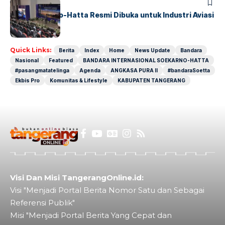
BANDARA
BERITA
IALC Soekarno-Hatta Resmi Dibuka untuk Industri Aviasi
Dunia
Quick Links:
Berita
Index
Home
News Update
Bandara
Nasional
Featured
BANDARA INTERNASIONAL SOEKARNO-HATTA
#pasangmatatelinga
Agenda
ANGKASA PURA II
#bandaraSoetta
Ekbis Pro
Komunitas & Lifestyle
KABUPATEN TANGERANG
Visi Dan Misi TangerangOnline.id:
Visi "Menjadi Portal Berita Nomor Satu dan Sebagai
Referensi Publik"
Misi "Menjadi Portal Berita Yang Cepat dan