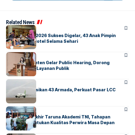
Related News
BERITA
INDEX
GM For A Day 2026 Sukses Digelar, 43 Anak Pimpin
Operasional Hotel Selama Sehari
BANDARA
BERITA
Karantina Banten Gelar Public Hearing, Dorong
Transparansi Layanan Publik
BANDARA
BERITA
Citilink Operasikan 43 Armada, Perkuat Pasar LCC
Nasional
BERITA
Sidang Pantukhir Taruna Akademi TNI, Tahapan
Strategis Tentukan Kualitas Perwira Masa Depan