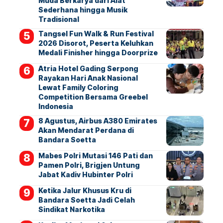
Muda Berkarya dari Alat
Sederhana hingga Musik
Tradisional
Tangsel Fun Walk & Run Festival
2026 Disorot, Peserta Keluhkan
Medali Finisher hingga Doorprize
Atria Hotel Gading Serpong
Rayakan Hari Anak Nasional
Lewat Family Coloring
Competition Bersama Greebel
Indonesia
8 Agustus, Airbus A380 Emirates
Akan Mendarat Perdana di
Bandara Soetta
Mabes Polri Mutasi 146 Pati dan
Pamen Polri, Brigjen Untung
Jabat Kadiv Hubinter Polri
Ketika Jalur Khusus Kru di
Bandara Soetta Jadi Celah
Sindikat Narkotika