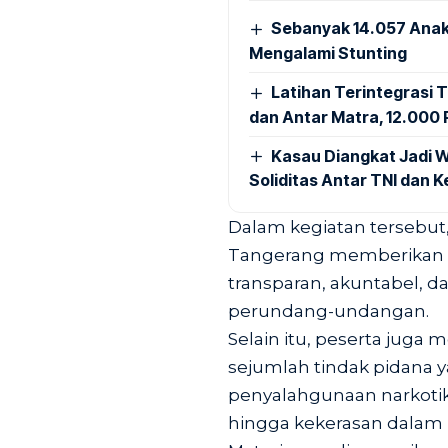
Sebanyak 14.057 Anak
Mengalami Stunting
Latihan Terintegrasi T
dan Antar Matra, 12.000 P
Kasau Diangkat Jadi W
Soliditas Antar TNI dan 
Dalam kegiatan tersebut,
Tangerang memberikan m
transparan, akuntabel, 
perundang-undangan.
Selain itu, peserta ju
sejumlah tindak pidana ya
penyalahgunaan narkotik
hingga kekerasan dalam