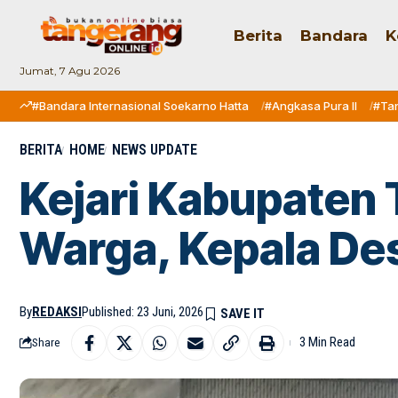
Berita
Bandara
K
Jumat, 7 Agu 2026
#Bandara Internasional Soekarno Hatta
#Angkasa Pura II
#Ta
BERITA
HOME
NEWS UPDATE
Kejari Kabupaten 
Warga, Kepala Des
By
REDAKSI
Published: 23 Juni, 2026
3 Min Read
Share