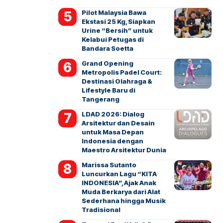
Pilot Malaysia Bawa
Ekstasi 25 Kg, Siapkan
Urine “Bersih” untuk
Kelabui Petugas di
Bandara Soetta
Grand Opening
Metropolis Padel Court:
Destinasi Olahraga &
Lifestyle Baru di
Tangerang
LDAD 2026: Dialog
Arsitektur dan Desain
untuk Masa Depan
Indonesia dengan
Maestro Arsitektur Dunia
Marissa Sutanto
Luncurkan Lagu “KITA
INDONESIA”, Ajak Anak
Muda Berkarya dari Alat
Sederhana hingga Musik
Tradisional