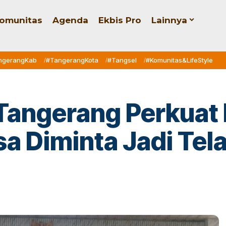
omunitas
Agenda
Ekbis Pro
Lainnya
ngerangKab
#TangerangKota
#Tangsel
#Komunitas&LifeStyle
Tangerang Perkuat 
a Diminta Jadi Tela