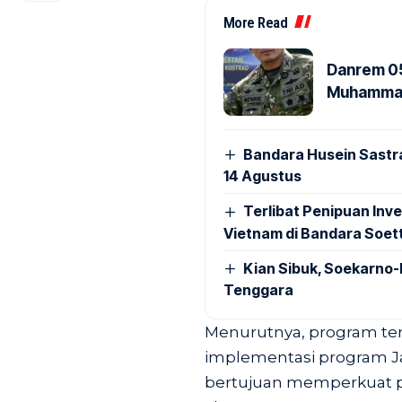
More Read
Danrem 05
Muhammad 
Bandara Husein Sastr
14 Agustus
Terlibat Penipuan Inve
Vietnam di Bandara Soet
Kian Sibuk, Soekarno-
Tenggara
Menurutnya, program ter
implementasi program Ja
bertujuan memperkuat 