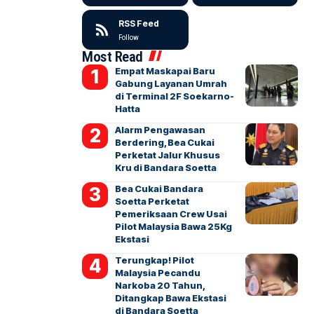
RSS Feed
Follow
Most Read
Empat Maskapai Baru
Gabung Layanan Umrah
di Terminal 2F Soekarno-
Hatta
Alarm Pengawasan
Berdering, Bea Cukai
Perketat Jalur Khusus
Kru di Bandara Soetta
Bea Cukai Bandara
Soetta Perketat
Pemeriksaan Crew Usai
Pilot Malaysia Bawa 25Kg
Ekstasi
Terungkap! Pilot
Malaysia Pecandu
Narkoba 20 Tahun,
Ditangkap Bawa Ekstasi
di Bandara Soetta