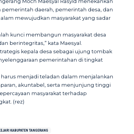
Tangerang Moch Maesyal Rasyid menekankan
ra pemerintah daerah, pemerintah desa, dan
alam mewujudkan masyarakat yang sadar
adalah kunci membangun masyarakat desa
dan berintegritas,” kata Maesyal.
strategis kepala desa sebagai ujung tombak
nyelenggaraan pemerintahan di tingkat
a harus menjadi teladan dalam menjalankan
paran, akuntabel, serta menjunjung tinggi
epercayaan masyarakat terhadap
at. (rez)
KEJARI KABUPATEN TANGERANG