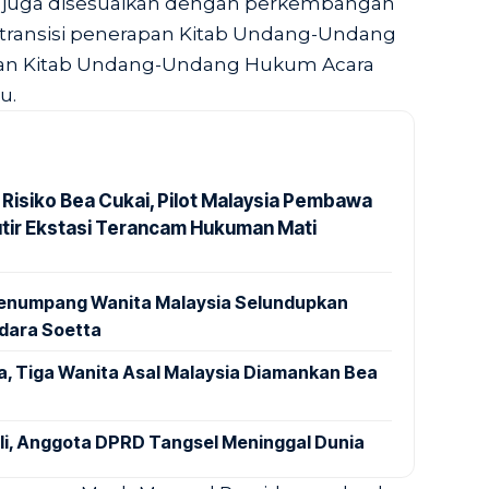
n juga disesuaikan dengan perkembangan
 transisi penerapan Kitab Undang-Undang
an Kitab Undang-Undang Hukum Acara
u.
 Risiko Bea Cukai, Pilot Malaysia Pembawa
utir Ekstasi Terancam Hukuman Mati
 Penumpang Wanita Malaysia Selundupkan
ndara Soetta
a, Tiga Wanita Asal Malaysia Diamankan Bea
ali, Anggota DPRD Tangsel Meninggal Dunia