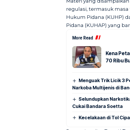
Materi yang disampaika
regulasi, termasuk masa
Hukum Pidana (KUHP) d
Pidana (KUHAP) yang bar
More Read
Kena Peta
70 Ribu B
Menguak Trik Licik 3
Narkoba Multijenis di Ba
Selundupkan Narkotik
Cukai Bandara Soetta
Kecelakaan di Tol Cip