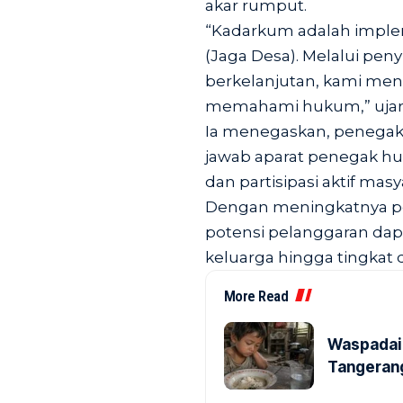
akar rumput.
“Kadarkum adalah implem
(Jaga Desa). Melalui pen
berkelanjutan, kami me
memahami hukum,” ujar
Ia menegaskan, penegak
jawab aparat penegak h
dan partisipasi aktif masy
Dengan meningkatnya p
potensi pelanggaran dapa
keluarga hingga tingkat
More Read
Waspadai 
Tangerang