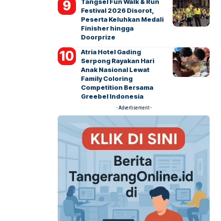
Tangsel Fun Walk & Run
Festival 2026 Disorot,
Peserta Keluhkan Medali
Finisher hingga
Doorprize
Atria Hotel Gading
Serpong Rayakan Hari
Anak Nasional Lewat
Family Coloring
Competition Bersama
Greebel Indonesia
- Advertisement -