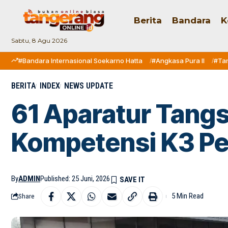
Berita
Bandara
K
Sabtu, 8 Agu 2026
#Bandara Internasional Soekarno Hatta
#Angkasa Pura II
#Ta
BERITA
INDEX
NEWS UPDATE
61 Aparatur Tangs
Kompetensi K3 Pe
By
ADMIN
Published: 25 Juni, 2026
5 Min Read
Share