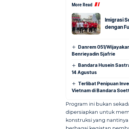
More Read
Imigrasi 
dengan Fu
Danrem 051/Wijayakar
Benrieyadin Sjafrie
Bandara Husein Sastr
14 Agustus
Terlibat Penipuan Inve
Vietnam di Bandara Soet
Program ini bukan sekada
dipersiapkan untuk mema
konstruksi yang nantiny
berbagai kegiatan pemb