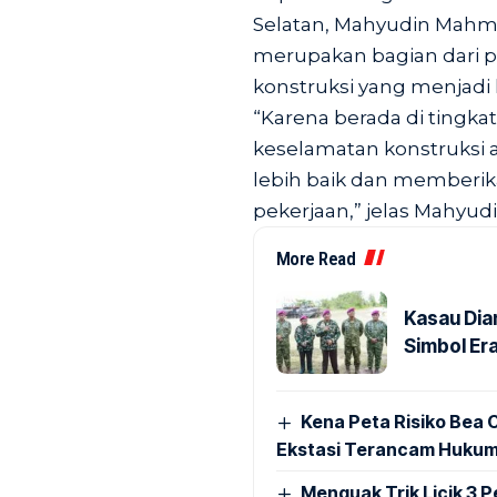
Selatan, Mahyudin Mahmu
merupakan bagian dari 
konstruksi yang menjad
“Karena berada di tingk
keselamatan konstruks
lebih baik dan memberik
pekerjaan,” jelas Mahyudi
More Read
Kasau Dia
Simbol Era
Kena Peta Risiko Bea C
Ekstasi Terancam Hukum
Menguak Trik Licik 3