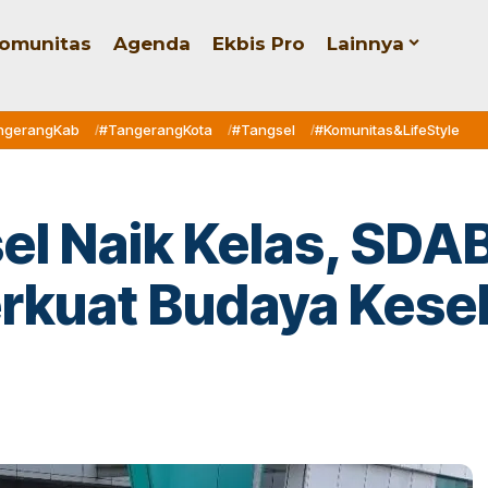
omunitas
Agenda
Ekbis Pro
Lainnya
ngerangKab
#TangerangKota
#Tangsel
#Komunitas&LifeStyle
el Naik Kelas, SDA
rkuat Budaya Kese