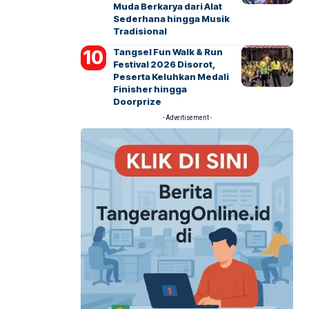
Muda Berkarya dari Alat
Sederhana hingga Musik
Tradisional
Tangsel Fun Walk & Run
Festival 2026 Disorot,
Peserta Keluhkan Medali
Finisher hingga
Doorprize
- Advertisement -