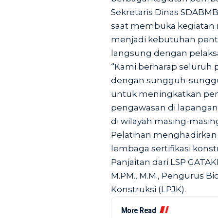
Sekretaris Dinas SDABMBK
saat membuka kegiatan 
menjadi kebutuhan penti
langsung dengan pelak
“Kami berharap seluruh p
dengan sungguh-sungguh
untuk meningkatkan p
pengawasan di lapangan 
di wilayah masing-masing
Pelatihan menghadirkan 
lembaga sertifikasi konst
Panjaitan dari LSP GATAKI
M.PM., M.M., Pengurus 
Konstruksi (LPJK).
More Read