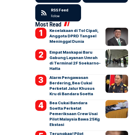
RSS Feed
Follow
Most Read
Kecelakaan di Tol Cipali,
Anggota DPRD Tangsel
Meninggal Dunia
Empat Maskapai Baru
Gabung Layanan Umrah
di Terminal 2F Soekarno-
Hatta
Alarm Pengawasan
Berdering, Bea Cukai
Perketat Jalur Khusus
Kru di Bandara Soetta
Bea Cukai Bandara
Soetta Perketat
Pemeriksaan Crew Usai
Pilot Malaysia Bawa 25Kg
Ekstasi
Terungkap! Pilot