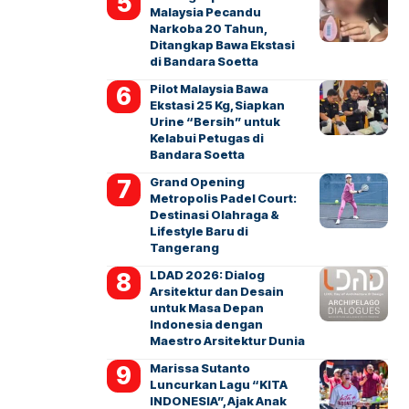
Malaysia Pecandu
Narkoba 20 Tahun,
Ditangkap Bawa Ekstasi
di Bandara Soetta
Pilot Malaysia Bawa
Ekstasi 25 Kg, Siapkan
Urine “Bersih” untuk
Kelabui Petugas di
Bandara Soetta
Grand Opening
Metropolis Padel Court:
Destinasi Olahraga &
Lifestyle Baru di
Tangerang
LDAD 2026: Dialog
Arsitektur dan Desain
untuk Masa Depan
Indonesia dengan
Maestro Arsitektur Dunia
Marissa Sutanto
Luncurkan Lagu “KITA
INDONESIA”, Ajak Anak