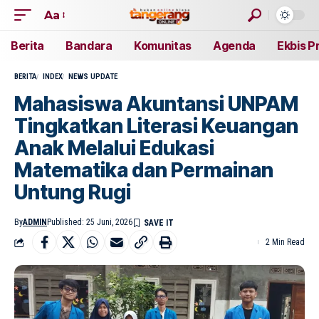
Aa
Berita
Bandara
Komunitas
Agenda
Ekbis P
BERITA
INDEX
NEWS UPDATE
Mahasiswa Akuntansi UNPAM
Tingkatkan Literasi Keuangan
Anak Melalui Edukasi
Matematika dan Permainan
Untung Rugi
By
ADMIN
Published: 25 Juni, 2026
2 Min Read