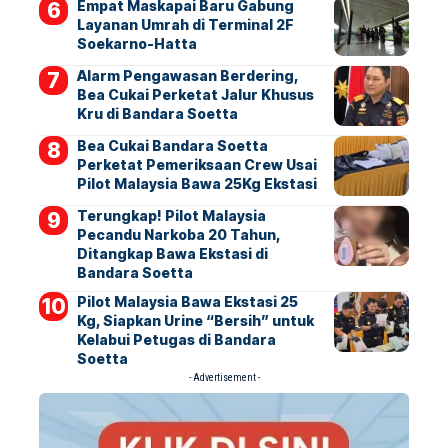
Empat Maskapai Baru Gabung
Layanan Umrah di Terminal 2F
Soekarno-Hatta
Alarm Pengawasan Berdering,
Bea Cukai Perketat Jalur Khusus
Kru di Bandara Soetta
Bea Cukai Bandara Soetta
Perketat Pemeriksaan Crew Usai
Pilot Malaysia Bawa 25Kg Ekstasi
Terungkap! Pilot Malaysia
Pecandu Narkoba 20 Tahun,
Ditangkap Bawa Ekstasi di
Bandara Soetta
Pilot Malaysia Bawa Ekstasi 25
Kg, Siapkan Urine “Bersih” untuk
Kelabui Petugas di Bandara
Soetta
- Advertisement -