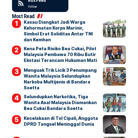
RSS Feed
Follow
Most Read
Kasau Diangkat Jadi Warga
Kehormatan Korps Marinir,
Simbol Erat Soliditas Antar TNI
dan Kemhan
Kena Peta Risiko Bea Cukai, Pilot
Malaysia Pembawa 70 Ribu Butir
Ekstasi Terancam Hukuman Mati
Menguak Trik Licik 3 Penumpang
Wanita Malaysia Selundupkan
Narkoba Multijenis di Bandara
Soetta
Selundupkan Narkotika, Tiga
Wanita Asal Malaysia Diamankan
Bea Cukai Bandara Soetta
Kecelakaan di Tol Cipali, Anggota
DPRD Tangsel Meninggal Dunia