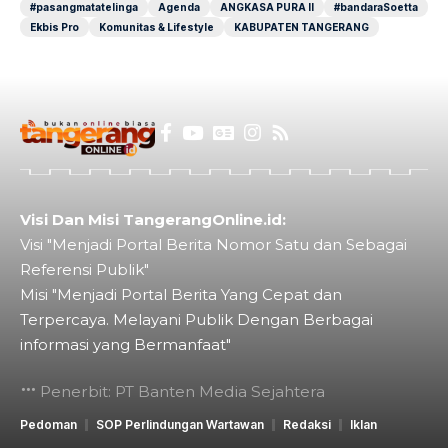
#pasangmatatelinga
Agenda
ANGKASA PURA II
#bandaraSoetta
Ekbis Pro
Komunitas & Lifestyle
KABUPATEN TANGERANG
Visi Dan Misi TangerangOnline.id:
Visi "Menjadi Portal Berita Nomor Satu dan Sebagai
Referensi Publik"
Misi "Menjadi Portal Berita Yang Cepat dan
Terpercaya. Melayani Publik Dengan Berbagai
informasi yang Bermanfaat"
Penerbit: PT Banten Media Sejahtera
Pedoman
SOP Perlindungan Wartawan
Redaksi
Iklan