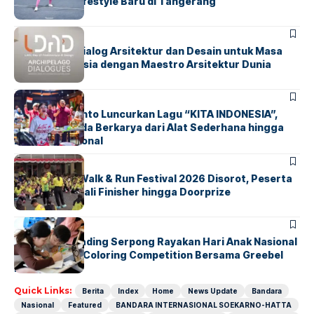
Olahraga & Lifestyle Baru di Tangerang
BERITA
HOME
LDAD 2026: Dialog Arsitektur dan Desain untuk Masa
Depan Indonesia dengan Maestro Arsitektur Dunia
BERITA
INDEX
Marissa Sutanto Luncurkan Lagu “KITA INDONESIA”,
Ajak Anak Muda Berkarya dari Alat Sederhana hingga
Musik Tradisional
BERITA
INDEX
Tangsel Fun Walk & Run Festival 2026 Disorot, Peserta
Keluhkan Medali Finisher hingga Doorprize
BERITA
INDEX
Atria Hotel Gading Serpong Rayakan Hari Anak Nasional
Lewat Family Coloring Competition Bersama Greebel
Indonesia
Quick Links:
Berita
Index
Home
News Update
Bandara
Nasional
Featured
BANDARA INTERNASIONAL SOEKARNO-HATTA