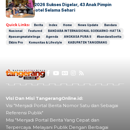
GM For A Day 2026 Sukses Digelar, 43 Anak Pimpin
Operasional Hotel Selama Sehari
Quick Links:
Berita
Index
Home
News Update
Bandara
Nasional
Featured
BANDARA INTERNASIONAL SOEKARNO-HATTA
#pasangmatatelinga
Agenda
ANGKASA PURA II
#bandaraSoetta
Ekbis Pro
Komunitas & Lifestyle
KABUPATEN TANGERANG
Visi Dan Misi TangerangOnline.id:
Visi "Menjadi Portal Berita Nomor Satu dan Sebagai
Referensi Publik"
Misi "Menjadi Portal Berita Yang Cepat dan
Terpercaya. Melayani Publik Dengan Berbagai