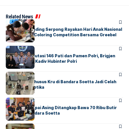
Related News
BERITA
INDEX
Atria Hotel Gading Serpong Rayakan Hari Anak Nasional
Lewat Family Coloring Competition Bersama Greebel
Indonesia
BERITA
Mabes Polri Mutasi 146 Pati dan Pamen Polri, Brigjen
Untung Jabat Kadiv Hubinter Polri
BANDARA
BERITA
Ketika Jalur Khusus Kru di Bandara Soetta Jadi Celah
Sindikat Narkotika
BANDARA
BERITA
Kopilot Maskapai Asing Ditangkap Bawa 70 Ribu Butir
Ekstasi di Bandara Soetta
BERITA
INDEX