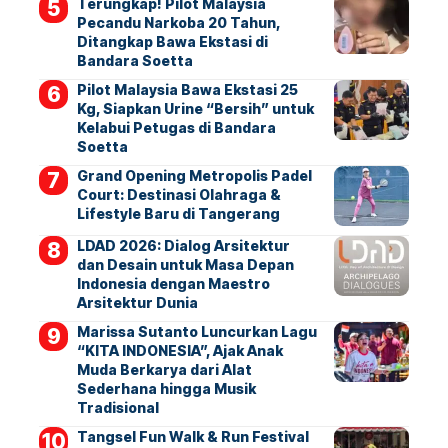
Terungkap! Pilot Malaysia
Pecandu Narkoba 20 Tahun,
Ditangkap Bawa Ekstasi di
Bandara Soetta
Pilot Malaysia Bawa Ekstasi 25
Kg, Siapkan Urine “Bersih” untuk
Kelabui Petugas di Bandara
Soetta
Grand Opening Metropolis Padel
Court: Destinasi Olahraga &
Lifestyle Baru di Tangerang
LDAD 2026: Dialog Arsitektur
dan Desain untuk Masa Depan
Indonesia dengan Maestro
Arsitektur Dunia
Marissa Sutanto Luncurkan Lagu
“KITA INDONESIA”, Ajak Anak
Muda Berkarya dari Alat
Sederhana hingga Musik
Tradisional
Tangsel Fun Walk & Run Festival