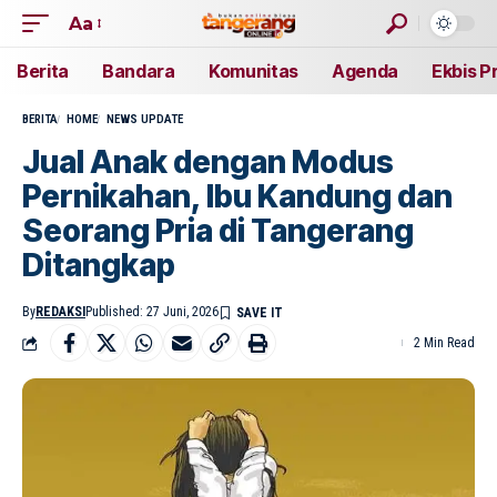
Aa
Berita
Bandara
Komunitas
Agenda
Ekbis P
BERITA
HOME
NEWS UPDATE
Jual Anak dengan Modus
Pernikahan, Ibu Kandung dan
Seorang Pria di Tangerang
Ditangkap
By
REDAKSI
Published: 27 Juni, 2026
2 Min Read