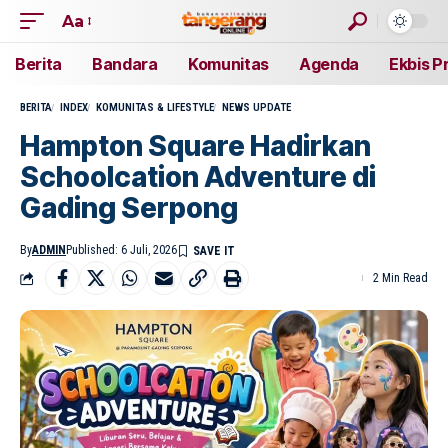
Aa
Berita
Bandara
Komunitas
Agenda
Ekbis P
BERITA
INDEX
KOMUNITAS & LIFESTYLE
NEWS UPDATE
Hampton Square Hadirkan
Schoolcation Adventure di
Gading Serpong
By
ADMIN
Published: 6 Juli, 2026
2 Min Read