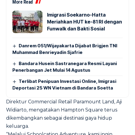
More Read
Imigrasi Soekarno-Hatta
Meriahkan HUT ke-81 RI dengan
Funwalk dan Bakti Sosial
Danrem 051/Wijayakarta Dijabat Brigjen TNI
Muhammad Benrieyadin Sjafrie
Bandara Husein Sastranegara Resmi Layani
Penerbangan Jet Mulai 14 Agustus
Terlibat Penipuan Investasi Online, Imigrasi
Deportasi 25 WN Vietnam di Bandara Soetta
Direktur Commercial Retail Paramount Land, Aji
Widiarto, mengatakan Hampton Square terus
dikembangkan sebagai destinasi gaya hidup
keluarga.
“Melalui Schoolcation Adventure, kami ingin