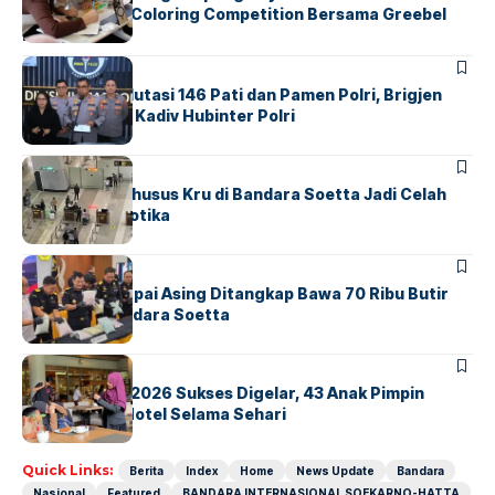
Lewat Family Coloring Competition Bersama Greebel
Indonesia
BERITA
Mabes Polri Mutasi 146 Pati dan Pamen Polri, Brigjen
Untung Jabat Kadiv Hubinter Polri
BANDARA
BERITA
Ketika Jalur Khusus Kru di Bandara Soetta Jadi Celah
Sindikat Narkotika
BANDARA
BERITA
Kopilot Maskapai Asing Ditangkap Bawa 70 Ribu Butir
Ekstasi di Bandara Soetta
BERITA
INDEX
GM For A Day 2026 Sukses Digelar, 43 Anak Pimpin
Operasional Hotel Selama Sehari
Quick Links:
Berita
Index
Home
News Update
Bandara
Nasional
Featured
BANDARA INTERNASIONAL SOEKARNO-HATTA