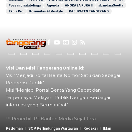
#pasangmatatelinga
Agenda
ANGKASA PURA II
#bandaraSoetta
Ekbis Pro
Komunitas & Lifestyle
KABUPATEN TANGERANG
Visi Dan Misi TangerangOnline.id:
Visi "Menjadi Portal Berita Nomor Satu dan Sebagai
Referensi Publik"
Misi "Menjadi Portal Berita Yang Cepat dan
Terpercaya. Melayani Publik Dengan Berbagai
informasi yang Bermanfaat"
Penerbit: PT Banten Media Sejahtera
Pedoman
SOP Perlindungan Wartawan
Redaksi
Iklan