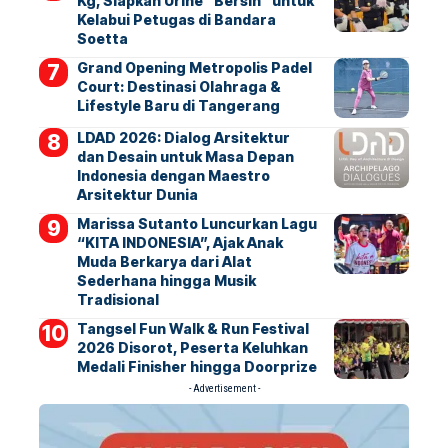
Kg, Siapkan Urine “Bersih” untuk
Kelabui Petugas di Bandara
Soetta
Grand Opening Metropolis Padel
Court: Destinasi Olahraga &
Lifestyle Baru di Tangerang
LDAD 2026: Dialog Arsitektur
dan Desain untuk Masa Depan
Indonesia dengan Maestro
Arsitektur Dunia
Marissa Sutanto Luncurkan Lagu
“KITA INDONESIA”, Ajak Anak
Muda Berkarya dari Alat
Sederhana hingga Musik
Tradisional
Tangsel Fun Walk & Run Festival
2026 Disorot, Peserta Keluhkan
Medali Finisher hingga Doorprize
- Advertisement -