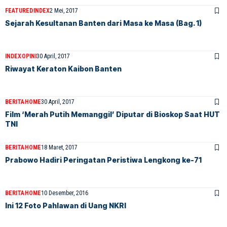
FEATURED
INDEX
2 Mei, 2017
Sejarah Kesultanan Banten dari Masa ke Masa (Bag. 1)
INDEX
OPINI
30 April, 2017
Riwayat Keraton Kaibon Banten
BERITA
HOME
30 April, 2017
Film ‘Merah Putih Memanggil’ Diputar di Bioskop Saat HUT
TNI
BERITA
HOME
18 Maret, 2017
Prabowo Hadiri Peringatan Peristiwa Lengkong ke-71
BERITA
HOME
10 Desember, 2016
Ini 12 Foto Pahlawan di Uang NKRI