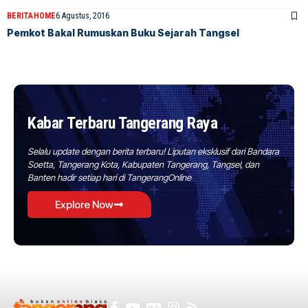
BERITA
HOME
6 Agustus, 2016
Pemkot Bakal Rumuskan Buku Sejarah Tangsel
Kabar Terbaru Tangerang Raya
Selalu update dengan berita terbaru! Liputan eksklusif dari Bandara
Soetta, Tangerang Kota, Kabupaten Tangerang, Tangsel, dan
Banten hadir setiap hari di TangerangOnline
Explore Now