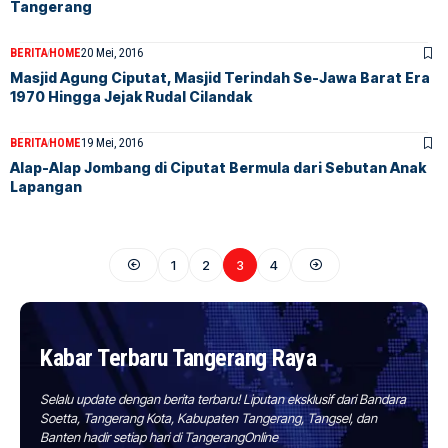
Tangerang
BERITA
HOME
20 Mei, 2016
Masjid Agung Ciputat, Masjid Terindah Se-Jawa Barat Era
1970 Hingga Jejak Rudal Cilandak
BERITA
HOME
19 Mei, 2016
Alap-Alap Jombang di Ciputat Bermula dari Sebutan Anak
Lapangan
1
2
3
4
Kabar Terbaru Tangerang Raya
Selalu update dengan berita terbaru! Liputan eksklusif dari Bandara
Soetta, Tangerang Kota, Kabupaten Tangerang, Tangsel, dan
Banten hadir setiap hari di TangerangOnline