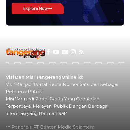
Explore Now
Visi Dan Misi TangerangOnline.id:
Visi "Menjadi Portal Berita Nomor Satu dan Sebagai
Referensi Publik"
Misi "Menjadi Portal Berita Yang Cepat dan
Terpercaya. Melayani Publik Dengan Berbagai
informasi yang Bermanfaat"
Penerbit: PT Banten Media Sejahtera