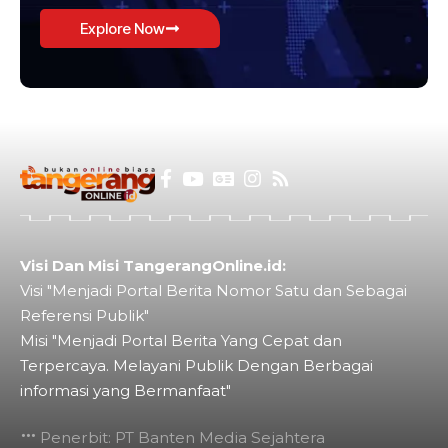
Explore Now
Visi Dan Misi TangerangOnline.id:
Visi "Menjadi Portal Berita Nomor Satu dan Sebagai
Referensi Publik"
Misi "Menjadi Portal Berita Yang Cepat dan
Terpercaya. Melayani Publik Dengan Berbagai
informasi yang Bermanfaat"
Penerbit: PT Banten Media Sejahtera