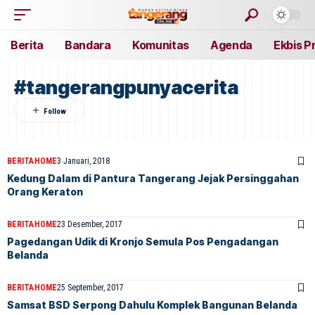
Berita
Bandara
Komunitas
Agenda
Ekbis P
#tangerangpunyacerita
BERITA
HOME
3 Januari, 2018
Kedung Dalam di Pantura Tangerang Jejak Persinggahan
Orang Keraton
BERITA
HOME
23 Desember, 2017
Pagedangan Udik di Kronjo Semula Pos Pengadangan
Belanda
BERITA
HOME
25 September, 2017
Samsat BSD Serpong Dahulu Komplek Bangunan Belanda