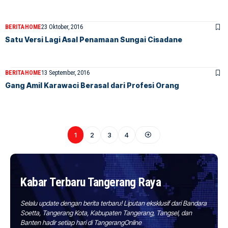
BERITA
HOME
23 Oktober, 2016
Satu Versi Lagi Asal Penamaan Sungai Cisadane
BERITA
HOME
13 September, 2016
Gang Amil Karawaci Berasal dari Profesi Orang
1
2
3
4
Kabar Terbaru Tangerang Raya
Selalu update dengan berita terbaru! Liputan eksklusif dari Bandara
Soetta, Tangerang Kota, Kabupaten Tangerang, Tangsel, dan
Banten hadir setiap hari di TangerangOnline