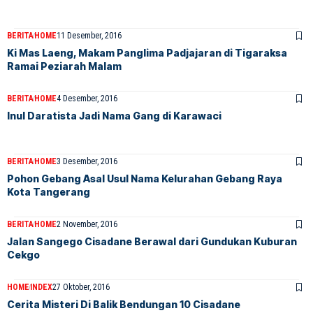
BERITA
HOME
11 Desember, 2016
Ki Mas Laeng, Makam Panglima Padjajaran di Tigaraksa
Ramai Peziarah Malam
BERITA
HOME
4 Desember, 2016
Inul Daratista Jadi Nama Gang di Karawaci
BERITA
HOME
3 Desember, 2016
Pohon Gebang Asal Usul Nama Kelurahan Gebang Raya
Kota Tangerang
BERITA
HOME
2 November, 2016
Jalan Sangego Cisadane Berawal dari Gundukan Kuburan
Cekgo
HOME
INDEX
27 Oktober, 2016
Cerita Misteri Di Balik Bendungan 10 Cisadane