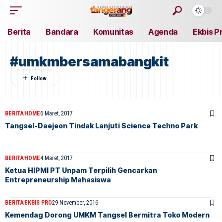
Berita
Bandara
Komunitas
Agenda
Ekbis P
#umkmbersamabangkit
BERITA
HOME
6 Maret, 2017
Tangsel-Daejeon Tindak Lanjuti Science Techno Park
BERITA
HOME
4 Maret, 2017
Ketua HIPMI PT Unpam Terpilih Gencarkan
Entrepreneurship Mahasiswa
BERITA
EKBIS PRO
29 November, 2016
Kemendag Dorong UMKM Tangsel Bermitra Toko Modern