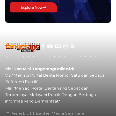
Explore Now
Visi Dan Misi TangerangOnline.id:
Visi "Menjadi Portal Berita Nomor Satu dan Sebagai
Referensi Publik"
Misi "Menjadi Portal Berita Yang Cepat dan
Terpercaya. Melayani Publik Dengan Berbagai
informasi yang Bermanfaat"
Penerbit: PT Banten Media Sejahtera