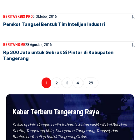
BERITA
EKBIS PRO
5 Oktober, 2016
Pemkot Tangsel Bentuk Tim Intelijen Industri
BERITA
HOME
28 Agustus, 2016
Rp 300 Juta untuk Gebrak Si Pintar di Kabupaten
Tangerang
1
2
3
4
Kabar Terbaru Tangerang Raya
Selalu update dengan berita terbaru! Liputan eksklusif dari Bandara
Soetta, Tangerang Kota, Kabupaten Tangerang, Tangsel, dan
Banten hadir setiap hari di TangerangOnline