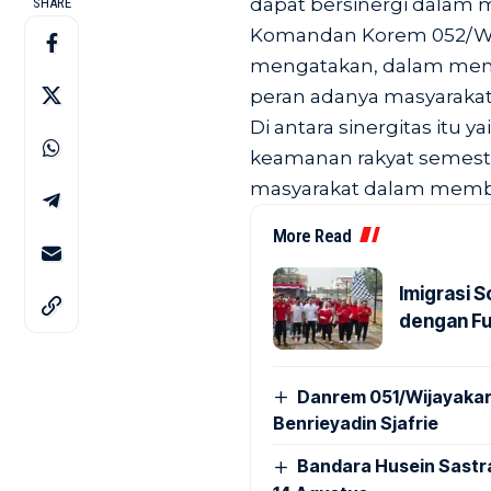
dapat bersinergi dalam 
SHARE
Komandan Korem 052/Wij
mengatakan, dalam menja
peran adanya masyarakat
Di antara sinergitas itu
keamanan rakyat semesta
masyarakat dalam membe
More Read
Imigrasi 
dengan Fu
Danrem 051/Wijayakar
Benrieyadin Sjafrie
Bandara Husein Sastr