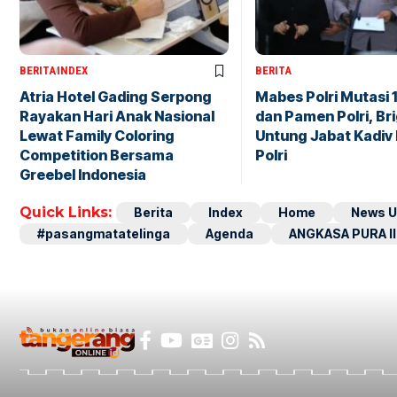
BERITA
INDEX
BERITA
Atria Hotel Gading Serpong
Mabes Polri Mutasi 
Rayakan Hari Anak Nasional
dan Pamen Polri, Br
Lewat Family Coloring
Untung Jabat Kadiv
Competition Bersama
Polri
Greebel Indonesia
Quick Links:
Berita
Index
Home
News U
#pasangmatatelinga
Agenda
ANGKASA PURA II