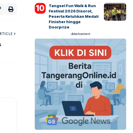
Tangsel Fun Walk & Run
Festival 2026 Disorot,
Peserta Keluhkan Medali
Finisher hingga
Doorprize
RTICLE
- Advertisement -
s