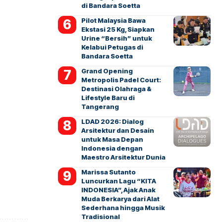
di Bandara Soetta
Pilot Malaysia Bawa
Ekstasi 25 Kg, Siapkan
Urine “Bersih” untuk
Kelabui Petugas di
Bandara Soetta
Grand Opening
Metropolis Padel Court:
Destinasi Olahraga &
Lifestyle Baru di
Tangerang
LDAD 2026: Dialog
Arsitektur dan Desain
untuk Masa Depan
Indonesia dengan
Maestro Arsitektur Dunia
Marissa Sutanto
Luncurkan Lagu “KITA
INDONESIA”, Ajak Anak
Muda Berkarya dari Alat
Sederhana hingga Musik
Tradisional