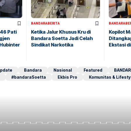
BANDARA
BERITA
BANDARA
BE
146 Pati
Ketika Jalur Khusus Kru di
Kopilot M
igjen
Bandara Soetta Jadi Celah
Ditangkap
 Hubinter
Sindikat Narkotika
Ekstasi d
pdate
Bandara
Nasional
Featured
BANDAR
#bandaraSoetta
Ekbis Pro
Komunitas & Lifesty