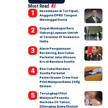
Most Read
Kecelakaan di Tol Cipali,
Anggota DPRD Tangsel
Meninggal Dunia
Empat Maskapai Baru
Gabung Layanan Umrah
di Terminal 2F Soekarno-
Hatta
Alarm Pengawasan
Berdering, Bea Cukai
Perketat Jalur Khusus
Kru di Bandara Soetta
Bea Cukai Bandara
Soetta Perketat
Pemeriksaan Crew Usai
Pilot Malaysia Bawa 25Kg
Ekstasi
Terungkap! Pilot
Malaysia Pecandu
Narkoba 20 Tahun,
Ditangkap Bawa Ekstasi