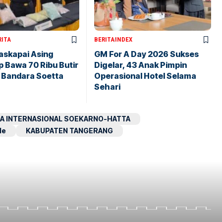
RITA
BERITA
INDEX
askapai Asing
GM For A Day 2026 Sukses
 Bawa 70 Ribu Butir
Digelar, 43 Anak Pimpin
i Bandara Soetta
Operasional Hotel Selama
Sehari
A INTERNASIONAL SOEKARNO-HATTA
le
KABUPATEN TANGERANG