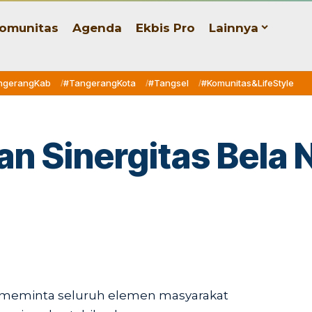
omunitas
Agenda
Ekbis Pro
Lainnya
ngerangKab
#TangerangKota
#Tangsel
#Komunitas&LifeStyle
n Sinergitas Bela 
meminta seluruh elemen masyarakat