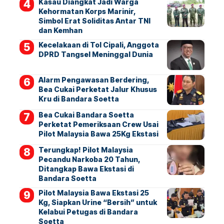
Kasau Diangkat Jadi Warga
Kehormatan Korps Marinir,
Simbol Erat Soliditas Antar TNI
dan Kemhan
Kecelakaan di Tol Cipali, Anggota
DPRD Tangsel Meninggal Dunia
Alarm Pengawasan Berdering,
Bea Cukai Perketat Jalur Khusus
Kru di Bandara Soetta
Bea Cukai Bandara Soetta
Perketat Pemeriksaan Crew Usai
Pilot Malaysia Bawa 25Kg Ekstasi
Terungkap! Pilot Malaysia
Pecandu Narkoba 20 Tahun,
Ditangkap Bawa Ekstasi di
Bandara Soetta
Pilot Malaysia Bawa Ekstasi 25
Kg, Siapkan Urine “Bersih” untuk
Kelabui Petugas di Bandara
Soetta