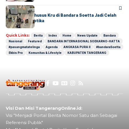
BANDARA
BERITA
Ketika Jalur Khusus Kru di Bandara Soetta Jadi Celah
Sindikat Narkotika
Quick Links:
Berita
Index
Home
News Update
Bandara
Nasional
Featured
BANDARA INTERNASIONAL SOEKARNO-HATTA
#pasangmatatelinga
Agenda
ANGKASA PURA II
#bandaraSoetta
Ekbis Pro
Komunitas & Lifestyle
KABUPATEN TANGERANG
Visi Dan Misi TangerangOnline.id:
Visi "Menjadi Portal Berita Nomor Satu dan Sebagai
Referensi Publik"