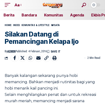
Aa
Berita
Bandara
Komunitas
Agenda
Ekbis P
HOME
INDEX
KOMUNITAS & LIFESTYLE
WISATA
Silakan Datang di
Pemancingan Kelapa Ijo
By
ADMIN
Published: 4 Februari, 2016
2 Min Read
Banyak kalangan sekarang punya hobi
memancing. Bahkan menjadi rutinitas bagi yang
hobi menarik kail pancing ini.
Selain menghilangkan penat dan untuk rekreasi
murah meriah, memancing menjadi sarana