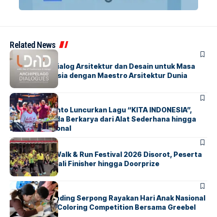
Related News
BERITA
HOME
LDAD 2026: Dialog Arsitektur dan Desain untuk Masa
Depan Indonesia dengan Maestro Arsitektur Dunia
BERITA
INDEX
Marissa Sutanto Luncurkan Lagu “KITA INDONESIA”,
Ajak Anak Muda Berkarya dari Alat Sederhana hingga
Musik Tradisional
BERITA
INDEX
Tangsel Fun Walk & Run Festival 2026 Disorot, Peserta
Keluhkan Medali Finisher hingga Doorprize
BERITA
INDEX
Atria Hotel Gading Serpong Rayakan Hari Anak Nasional
Lewat Family Coloring Competition Bersama Greebel
Indonesia