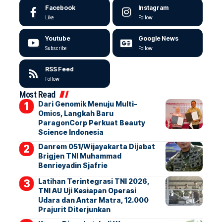
Facebook
Instagram
Like
Follow
Youtube
Google News
Subscribe
Follow
RSS Feed
Follow
Most Read
Dari Genomik Menuju Multi-
Omics, Langkah Baru
ParagonCorp Perkuat Beauty
Science Indonesia
Danrem 051/Wijayakarta Dijabat
Brigjen TNI Muhammad
Benrieyadin Sjafrie
Latihan Terintegrasi TNI 2026,
TNI AU Uji Kesiapan Operasi
Udara dan Antar Matra, 12.000
Prajurit Diterjunkan