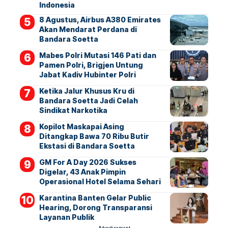
Indonesia
8 Agustus, Airbus A380 Emirates
Akan Mendarat Perdana di
Bandara Soetta
Mabes Polri Mutasi 146 Pati dan
Pamen Polri, Brigjen Untung
Jabat Kadiv Hubinter Polri
Ketika Jalur Khusus Kru di
Bandara Soetta Jadi Celah
Sindikat Narkotika
Kopilot Maskapai Asing
Ditangkap Bawa 70 Ribu Butir
Ekstasi di Bandara Soetta
GM For A Day 2026 Sukses
Digelar, 43 Anak Pimpin
Operasional Hotel Selama Sehari
Karantina Banten Gelar Public
Hearing, Dorong Transparansi
Layanan Publik