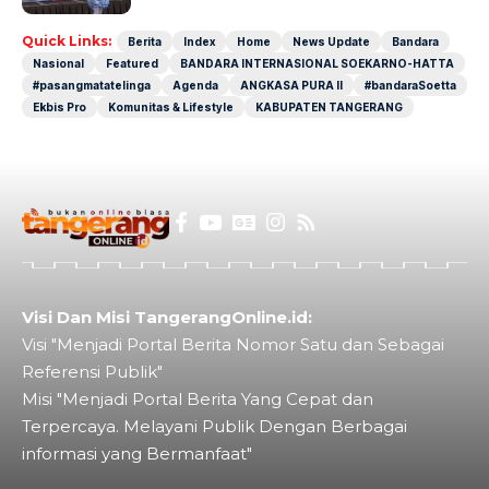
Quick Links:
Berita
Index
Home
News Update
Bandara
Nasional
Featured
BANDARA INTERNASIONAL SOEKARNO-HATTA
#pasangmatatelinga
Agenda
ANGKASA PURA II
#bandaraSoetta
Ekbis Pro
Komunitas & Lifestyle
KABUPATEN TANGERANG
Visi Dan Misi TangerangOnline.id:
Visi "Menjadi Portal Berita Nomor Satu dan Sebagai
Referensi Publik"
Misi "Menjadi Portal Berita Yang Cepat dan
Terpercaya. Melayani Publik Dengan Berbagai
informasi yang Bermanfaat"