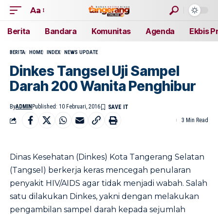
Aa
Berita
Bandara
Komunitas
Agenda
Ekbis P
BERITA
HOME
INDEX
NEWS UPDATE
Dinkes Tangsel Uji Sampel
Darah 200 Wanita Penghibur
By
ADMIN
Published: 10 Februari, 2016
3 Min Read
Dinas Kesehatan (Dinkes) Kota Tangerang Selatan
(Tangsel) berkerja keras mencegah penularan
penyakit HIV/AIDS agar tidak menjadi wabah. Salah
satu dilakukan Dinkes, yakni dengan melakukan
pengambilan sampel darah kepada sejumlah