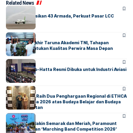
Related News
BANDARA
BERITA
Citilink Operasikan 43 Armada, Perkuat Pasar LCC
Nasional
BERITA
Sidang Pantukhir Taruna Akademi TNI, Tahapan
Strategis Tentukan Kualitas Perwira Masa Depan
BANDARA
BERITA
IALC Soekarno-Hatta Resmi Dibuka untuk Industri Aviasi
Dunia
BERITA
ParagonCorp Raih Dua Penghargaan Regional di ETHCA
Southeast Asia 2026 atas Budaya Belajar dan Budaya
Kebermanfaatan
BERITA
INDEX
Akhir Pekan Makin Semarak dan Meriah, Paramount
Petals Hadirkan ‘Marching Band Competition 2026’