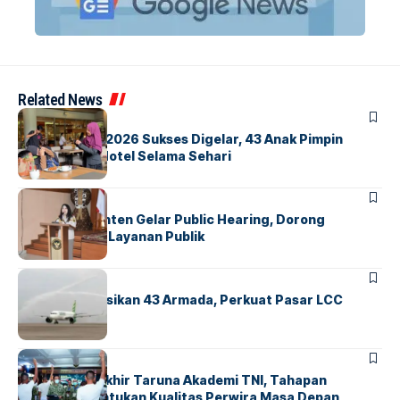
Related News
BERITA
INDEX
GM For A Day 2026 Sukses Digelar, 43 Anak Pimpin
Operasional Hotel Selama Sehari
BANDARA
BERITA
Karantina Banten Gelar Public Hearing, Dorong
Transparansi Layanan Publik
BANDARA
BERITA
Citilink Operasikan 43 Armada, Perkuat Pasar LCC
Nasional
BERITA
Sidang Pantukhir Taruna Akademi TNI, Tahapan
Strategis Tentukan Kualitas Perwira Masa Depan