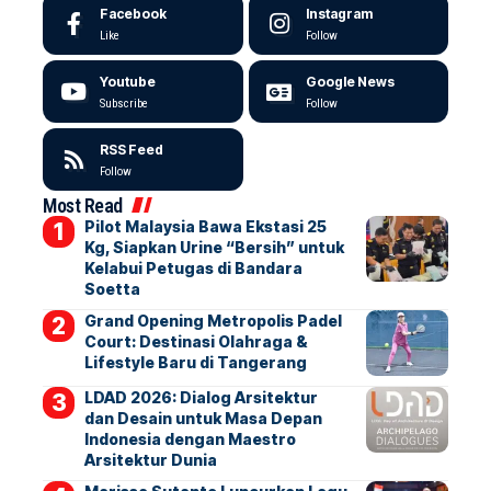
Facebook
Instagram
Like
Follow
Youtube
Google News
Subscribe
Follow
RSS Feed
Follow
Most Read
Pilot Malaysia Bawa Ekstasi 25
Kg, Siapkan Urine “Bersih” untuk
Kelabui Petugas di Bandara
Soetta
Grand Opening Metropolis Padel
Court: Destinasi Olahraga &
Lifestyle Baru di Tangerang
LDAD 2026: Dialog Arsitektur
dan Desain untuk Masa Depan
Indonesia dengan Maestro
Arsitektur Dunia