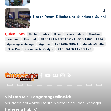
BANDARA
BERITA
IALC Soekarno-Hatta Resmi Dibuka untuk Industri Aviasi
Dunia
Quick Links:
Berita
Index
Home
News Update
Bandara
Nasional
Featured
BANDARA INTERNASIONAL SOEKARNO-HATTA
#pasangmatatelinga
Agenda
ANGKASA PURA II
#bandaraSoetta
Ekbis Pro
Komunitas & Lifestyle
KABUPATEN TANGERANG
Visi Dan Misi TangerangOnline.id:
Visi "Menjadi Portal Berita Nomor Satu dan Sebagai
Referensi Publik"