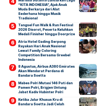
Marissa Sutanto Luncurkan Lagu
“KITA INDONESIA”, Ajak Anak
Muda Berkarya dari Alat
Sederhana hingga Musik
Tradisional
Tangsel Fun Walk & Run Festival
2026 Disorot, Peserta Keluhkan
Medali Finisher hingga Doorprize
Atria Hotel Gading Serpong
Rayakan Hari Anak Nasional
Lewat Family Coloring
Competition Bersama Greebel
Indonesia
8 Agustus, Airbus A380 Emirates
Akan Mendarat Perdana di
Bandara Soetta
Mabes Polri Mutasi 146 Pati dan
Pamen Polri, Brigjen Untung
Jabat Kadiv Hubinter Polri
Ketika Jalur Khusus Kru di
Bandara Soetta Jadi Celah