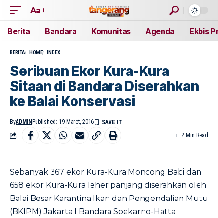
Aa
Berita
Bandara
Komunitas
Agenda
Ekbis P
BERITA
HOME
INDEX
Seribuan Ekor Kura-Kura
Sitaan di Bandara Diserahkan
ke Balai Konservasi
By
ADMIN
Published: 19 Maret, 2016
2 Min Read
Sebanyak 367 ekor Kura-Kura Moncong Babi dan
658 ekor Kura-Kura leher panjang diserahkan oleh
Balai Besar Karantina Ikan dan Pengendalian Mutu
(BKIPM) Jakarta I Bandara Soekarno-Hatta