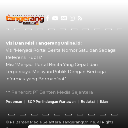
Visi Dan Misi TangerangOnline.id:
Visi "Menjadi Portal Berita Nomor Satu dan Sebagai
Referensi Publik"
Misi "Menjadi Portal Berita Yang Cepat dan
Terpercaya. Melayani Publik Dengan Berbagai
informasi yang Bermanfaat"
Penerbit: PT Banten Media Sejahtera
Pedoman
SOP Perlindungan Wartawan
Redaksi
Iklan
© PT Banten Media Sejahtera. TangerangOnline. All Rights