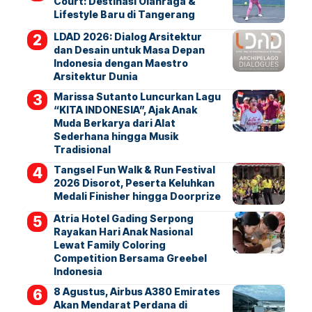
Court: Destinasi Olahraga &
Lifestyle Baru di Tangerang
LDAD 2026: Dialog Arsitektur
dan Desain untuk Masa Depan
Indonesia dengan Maestro
Arsitektur Dunia
Marissa Sutanto Luncurkan Lagu
“KITA INDONESIA”, Ajak Anak
Muda Berkarya dari Alat
Sederhana hingga Musik
Tradisional
Tangsel Fun Walk & Run Festival
2026 Disorot, Peserta Keluhkan
Medali Finisher hingga Doorprize
Atria Hotel Gading Serpong
Rayakan Hari Anak Nasional
Lewat Family Coloring
Competition Bersama Greebel
Indonesia
8 Agustus, Airbus A380 Emirates
Akan Mendarat Perdana di