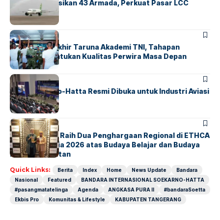
Citilink Operasikan 43 Armada, Perkuat Pasar LCC
Nasional
BERITA
Sidang Pantukhir Taruna Akademi TNI, Tahapan
Strategis Tentukan Kualitas Perwira Masa Depan
BANDARA
BERITA
IALC Soekarno-Hatta Resmi Dibuka untuk Industri Aviasi
Dunia
BERITA
ParagonCorp Raih Dua Penghargaan Regional di ETHCA
Southeast Asia 2026 atas Budaya Belajar dan Budaya
Kebermanfaatan
Quick Links:
Berita
Index
Home
News Update
Bandara
Nasional
Featured
BANDARA INTERNASIONAL SOEKARNO-HATTA
#pasangmatatelinga
Agenda
ANGKASA PURA II
#bandaraSoetta
Ekbis Pro
Komunitas & Lifestyle
KABUPATEN TANGERANG