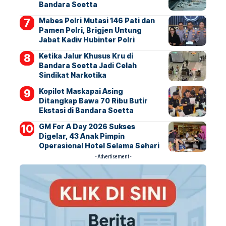
Bandara Soetta
Mabes Polri Mutasi 146 Pati dan
Pamen Polri, Brigjen Untung
Jabat Kadiv Hubinter Polri
Ketika Jalur Khusus Kru di
Bandara Soetta Jadi Celah
Sindikat Narkotika
Kopilot Maskapai Asing
Ditangkap Bawa 70 Ribu Butir
Ekstasi di Bandara Soetta
GM For A Day 2026 Sukses
Digelar, 43 Anak Pimpin
Operasional Hotel Selama Sehari
- Advertisement -