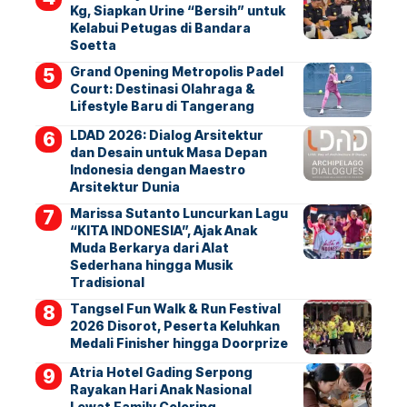
Kg, Siapkan Urine “Bersih” untuk
Kelabui Petugas di Bandara
Soetta
Grand Opening Metropolis Padel
Court: Destinasi Olahraga &
Lifestyle Baru di Tangerang
LDAD 2026: Dialog Arsitektur
dan Desain untuk Masa Depan
Indonesia dengan Maestro
Arsitektur Dunia
Marissa Sutanto Luncurkan Lagu
“KITA INDONESIA”, Ajak Anak
Muda Berkarya dari Alat
Sederhana hingga Musik
Tradisional
Tangsel Fun Walk & Run Festival
2026 Disorot, Peserta Keluhkan
Medali Finisher hingga Doorprize
Atria Hotel Gading Serpong
Rayakan Hari Anak Nasional
Lewat Family Coloring