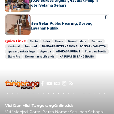
GM For A Day 2026 Sukses Digelar, 43 Anak Pimpin
Operasional Hotel Selama Sehari
BANDARA
BERITA
Karantina Banten Gelar Public Hearing, Dorong
Transparansi Layanan Publik
Quick Links:
Berita
Index
Home
News Update
Bandara
Nasional
Featured
BANDARA INTERNASIONAL SOEKARNO-HATTA
#pasangmatatelinga
Agenda
ANGKASA PURA II
#bandaraSoetta
Ekbis Pro
Komunitas & Lifestyle
KABUPATEN TANGERANG
Visi Dan Misi TangerangOnline.id:
Visi "Menjadi Portal Berita Nomor Satu dan Sebagai