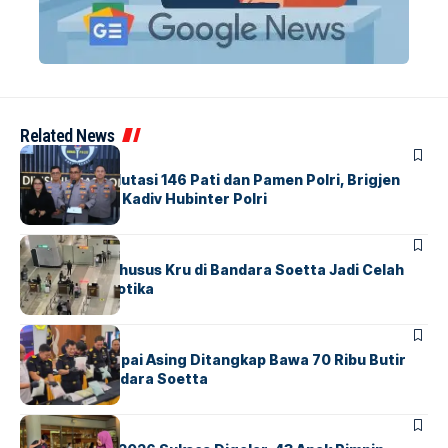
Related News
BERITA
Mabes Polri Mutasi 146 Pati dan Pamen Polri, Brigjen
Untung Jabat Kadiv Hubinter Polri
BANDARA
BERITA
Ketika Jalur Khusus Kru di Bandara Soetta Jadi Celah
Sindikat Narkotika
BANDARA
BERITA
Kopilot Maskapai Asing Ditangkap Bawa 70 Ribu Butir
Ekstasi di Bandara Soetta
BERITA
INDEX