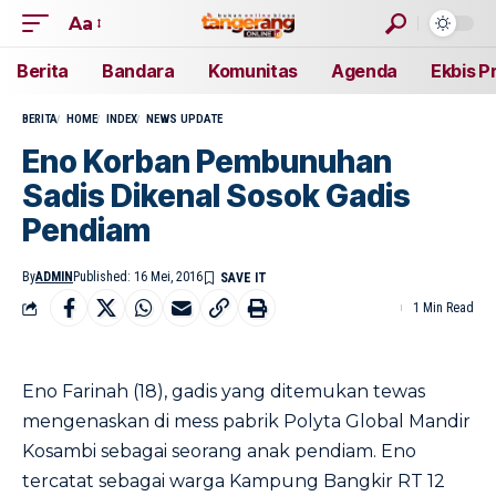
Aa
Berita
Bandara
Komunitas
Agenda
Ekbis P
BERITA
HOME
INDEX
NEWS UPDATE
Eno Korban Pembunuhan
Sadis Dikenal Sosok Gadis
Pendiam
By
ADMIN
Published: 16 Mei, 2016
1 Min Read
Eno Farinah (18), gadis yang ditemukan tewas
mengenaskan di mess pabrik Polyta Global Mandir
Kosambi sebagai seorang anak pendiam. Eno
tercatat sebagai warga Kampung Bangkir RT 12